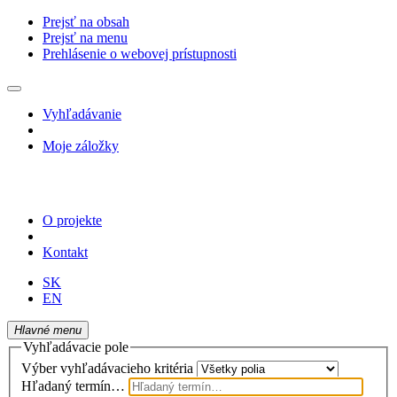
Prejsť na obsah
Prejsť na menu
Prehlásenie o webovej prístupnosti
Vyhľadávanie
Moje záložky
O projekte
Kontakt
SK
EN
Hlavné menu
Vyhľadávacie pole
Výber vyhľadávacieho kritéria
Hľadaný termín…