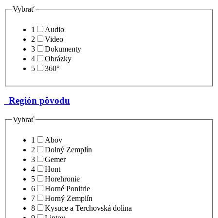
Vybrať
1
Audio
2
Video
3
Dokumenty
4
Obrázky
5
360°
Región pôvodu
Vybrať
1
Abov
2
Dolný Zemplín
3
Gemer
4
Hont
5
Horehronie
6
Horné Ponitrie
7
Horný Zemplín
8
Kysuce a Terchovská dolina
9
Liptov