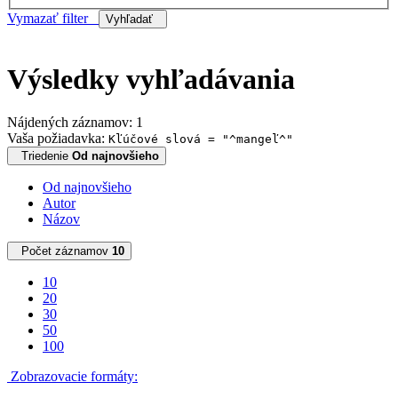
Vymazať filter
Vyhľadať
Výsledky vyhľadávania
Nájdených záznamov: 1
Vaša požiadavka:
Kľúčové slová = "^mangeľ^"
Triedenie
Od najnovšieho
Od najnovšieho
Autor
Názov
Počet záznamov
10
10
20
30
50
100
Zobrazovacie formáty: