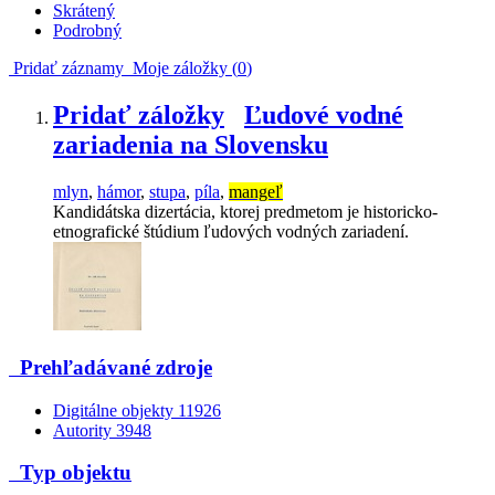
Skrátený
Podrobný
Pridať záznamy
Moje záložky (
0
)
Pridať záložky
Ľudové vodné
zariadenia na Slovensku
mlyn
,
hámor
,
stupa
,
píla
,
mangeľ
Kandidátska dizertácia, ktorej predmetom je historicko-
etnografické štúdium ľudových vodných zariadení.
Prehľadávané zdroje
Digitálne objekty
11926
Autority
3948
Typ objektu