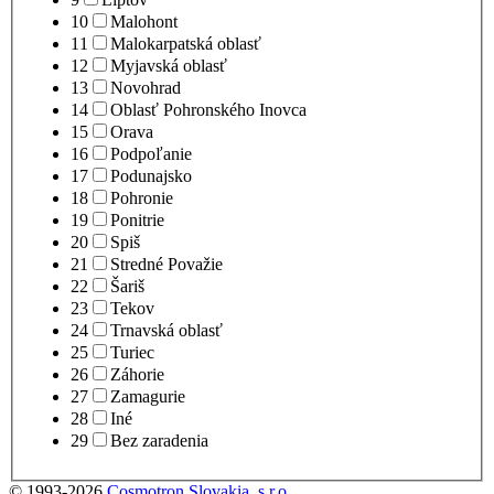
10
Malohont
11
Malokarpatská oblasť
12
Myjavská oblasť
13
Novohrad
14
Oblasť Pohronského Inovca
15
Orava
16
Podpoľanie
17
Podunajsko
18
Pohronie
19
Ponitrie
20
Spiš
21
Stredné Považie
22
Šariš
23
Tekov
24
Trnavská oblasť
25
Turiec
26
Záhorie
27
Zamagurie
28
Iné
29
Bez zaradenia
© 1993-2026
Cosmotron Slovakia, s.r.o.