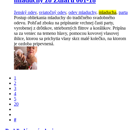
ženský odev
,
sviatočný odev
,
odev mladuchy
,
mladucha
,
parta
Postup obliekania mladuchy do tradičného svadobného
odevu. Pohľad zboku na pripínanie vrchnej časti party,
vyrobenej z drôtikov, strieborných flitrov a korálikov. Pripína
sa za veniec na temeno hlavy, pomocou kovovej vlasovej
ihlice, ktorou sa prichytia vlasy skrz malé kolečko, na ktorom
je ozdoba pripevnená.
1
2
3
4
5
20
#