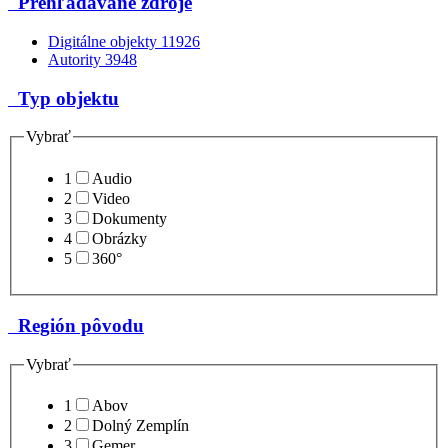
Prehľadávané zdroje
Digitálne objekty
11926
Autority
3948
Typ objektu
Vybrať
1
Audio
2
Video
3
Dokumenty
4
Obrázky
5
360°
Región pôvodu
Vybrať
1
Abov
2
Dolný Zemplín
3
Gemer