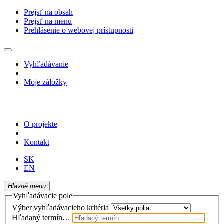
Prejsť na obsah
Prejsť na menu
Prehlásenie o webovej prístupnosti
Vyhľadávanie
Moje záložky
O projekte
Kontakt
SK
EN
Hlavné menu
Vyhľadávacie pole
Výber vyhľadávacieho kritéria
Hľadaný termín…