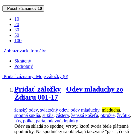
Počet záznamov
10
10
20
30
50
100
Zobrazovacie formáty:
Skrátený
Podrobný
Pridať záznamy
Moje záložky (
0
)
Pridať záložky
Odev mladuchy zo
Ždiaru 001-17
ženský odev
,
sviatočný odev
,
odev mladuchy
,
mladucha
,
spodná sukňa
,
sukňa
,
zástera
,
ženská košeľa
,
okružie
,
živôtik
,
pás
,
pôlka
,
parta
,
odevné doplnky
Odev sa skladá zo spodnej vrstvy, ktorú tvoria biele plátenné
spodničky. Na spodničky sa obliekajú takzvané "gasi", čo sú