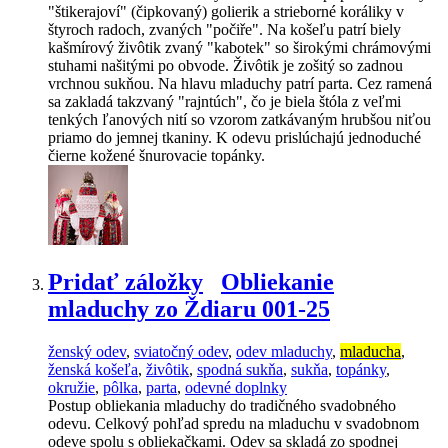
"štikerajoví" (čipkovaný) golierik a strieborné koráliky v
štyroch radoch, zvaných "počiře". Na košeľu patrí biely
kašmírový živôtik zvaný "kabotek" so širokými chrámovými
stuhami našitými po obvode. Živôtik je zošitý so zadnou
vrchnou sukňou. Na hlavu mladuchy patrí parta. Cez ramená
sa zakladá takzvaný "rajntúch", čo je biela štóla z veľmi
tenkých ľanových nití so vzorom zatkávaným hrubšou niťou
priamo do jemnej tkaniny. K odevu prislúchajú jednoduché
čierne kožené šnurovacie topánky.
Pridať záložky
Obliekanie
mladuchy zo Ždiaru 001-25
ženský odev
,
sviatočný odev
,
odev mladuchy
,
mladucha
,
ženská košeľa
,
živôtik
,
spodná sukňa
,
sukňa
,
topánky
,
okružie
,
pôlka
,
parta
,
odevné doplnky
Postup obliekania mladuchy do tradičného svadobného
odevu. Celkový pohľad spredu na mladuchu v svadobnom
odeve spolu s obliekačkami. Odev sa skladá zo spodnej