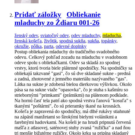
Pridať záložky
Obliekanie
mladuchy zo Ždiaru 001-26
ženský odev
,
sviatočný odev
,
odev mladuchy
,
mladucha
,
ženská košeľa
,
živôtik
,
spodná sukňa
,
sukňa
,
topánky
,
okružie
,
pôlka
,
parta
,
odevné doplnky
Postup obliekania mladuchy do tradičného svadobného
odevu. Celkový pohľad zozadu na mladuchu v svadobnom
odeve spolu s obliekačkami. Odev sa skladá zo spodnej
vrstvy, ktorú tvoria biele plátenné spodničky. Na spodničky sa
obliekajú takzvané "gasi", čo sú dve skladané sukne - predná
a zadná, zhotovené z jemného materiálu nazývaného "gas".
Látka na sukne je zdobená bielou dierkovou výšivkou. Okolo
pása sa na sukne viaže "opasovka", čo je stuha s kašmíru so
striebornými "primkami" (prámikmi) na plátenom podklade.
Na hornú časť tela patrí ako spodná vrstva ľanová "kosuľa" s
tkanými "poštármi", čo sú prieramky tkané na krosnách.
Košeľa je zapravená do spodničky, má dlhé rukávy stiahnuté
na zápästí manžetami so širokými bielymi volánikmi a
farebnými hadovkami. Na košeli je na hrudi pripnutá červená
mašľa z atlasovej, saténovej stuhy zvaná "ružička" a nad ňou
tri menšie bižutérne ružičky. Okolo krku sa pripína skladaný