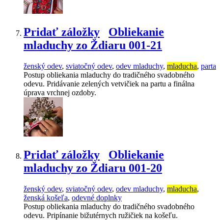
Pridať záložky
Obliekanie
mladuchy zo Ždiaru 001-21
ženský odev
,
sviatočný odev
,
odev mladuchy
,
mladucha
,
parta
Postup obliekania mladuchy do tradičného svadobného
odevu. Pridávanie zelených vetvičiek na partu a finálna
úprava vrchnej ozdoby.
Pridať záložky
Obliekanie
mladuchy zo Ždiaru 001-20
ženský odev
,
sviatočný odev
,
odev mladuchy
,
mladucha
,
ženská košeľa
,
odevné doplnky
Postup obliekania mladuchy do tradičného svadobného
odevu. Pripínanie bižutérnych ružičiek na košeľu.