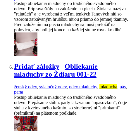
Postup obliekania mladuchy do tradičného svadobného
odevu. Príprava štóly na založenie na plecia. Štóla sa nazýva
"rajntúch" a je vyrobená z veľmi tenkých ľanových nití so
vzorom zatkávaným hrubšou niťou priamo do jemnej tkaniny.
Pred založením na plecia mladuchy sa musí preložiť na
polovicu, aby boli jej konce na každej strane rovnako dlhé.
Pridať záložky
Obliekanie
mladuchy zo Ždiaru 001-22
ženský odev
,
sviatočný odev
,
odev mladuchy
,
mladucha
,
pás
,
parta
Postup obliekania mladuchy do tradičného svadobného
odevu. Prepásanie stúh z party takzvanou "opasovkou", čo je
stuha z kvetovaného kašmíru so striebornými "primkami"
(prámikmi) na plátenom podklade.