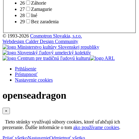
26
Záhorie
27
Zamagurie
28
Iné
29
Bez zaradenia
© 1993-2026
Cosmotron Slovakia, s.r.o.
Webdesign Calder Design Community
Prihlásenie
Prístupnosť
Nastavenie cookies
openseadragon
×
Tieto stránky využívajú súbory cookies, ktoré uľahčujú ich
prezeranie. Ďalšie informácie o tom
ako používame cookies
.
Prijať všetko
Nastavenie
Odmietnuť všetko