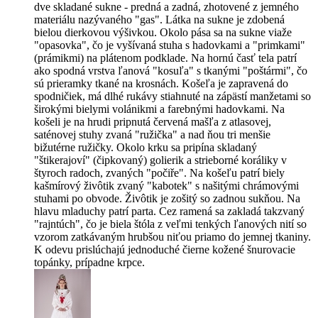
dve skladané sukne - predná a zadná, zhotovené z jemného
materiálu nazývaného "gas". Látka na sukne je zdobená
bielou dierkovou výšivkou. Okolo pása sa na sukne viaže
"opasovka", čo je vyšívaná stuha s hadovkami a "primkami"
(prámikmi) na plátenom podklade. Na hornú časť tela patrí
ako spodná vrstva ľanová "kosuľa" s tkanými "poštármi", čo
sú prieramky tkané na krosnách. Košeľa je zapravená do
spodničiek, má dlhé rukávy stiahnuté na zápästí manžetami so
širokými bielymi volánikmi a farebnými hadovkami. Na
košeli je na hrudi pripnutá červená mašľa z atlasovej,
saténovej stuhy zvaná "ružička" a nad ňou tri menšie
bižutérne ružičky. Okolo krku sa pripína skladaný
"štikerajoví" (čipkovaný) golierik a strieborné koráliky v
štyroch radoch, zvaných "počiře". Na košeľu patrí biely
kašmírový živôtik zvaný "kabotek" s našitými chrámovými
stuhami po obvode. Živôtik je zošitý so zadnou sukňou. Na
hlavu mladuchy patrí parta. Cez ramená sa zakladá takzvaný
"rajntúch", čo je biela štóla z veľmi tenkých ľanových nití so
vzorom zatkávaným hrubšou niťou priamo do jemnej tkaniny.
K odevu prislúchajú jednoduché čierne kožené šnurovacie
topánky, prípadne krpce.