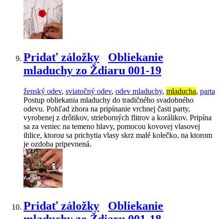
Pridať záložky
Obliekanie
mladuchy zo Ždiaru 001-19
ženský odev
,
sviatočný odev
,
odev mladuchy
,
mladucha
,
parta
Postup obliekania mladuchy do tradičného svadobného
odevu. Pohľad zhora na pripínanie vrchnej časti party,
vyrobenej z drôtikov, strieborných flitrov a korálikov. Pripína
sa za veniec na temeno hlavy, pomocou kovovej vlasovej
ihlice, ktorou sa prichytia vlasy skrz malé kolečko, na ktorom
je ozdoba pripevnená.
Pridať záložky
Obliekanie
mladuchy zo Ždiaru 001-18