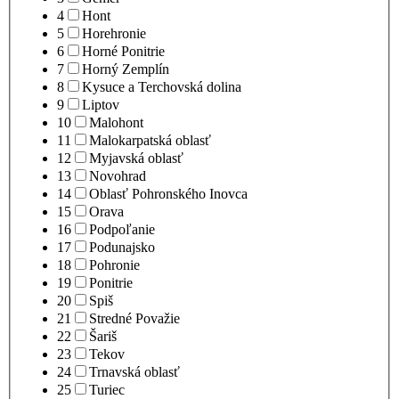
4
Hont
5
Horehronie
6
Horné Ponitrie
7
Horný Zemplín
8
Kysuce a Terchovská dolina
9
Liptov
10
Malohont
11
Malokarpatská oblasť
12
Myjavská oblasť
13
Novohrad
14
Oblasť Pohronského Inovca
15
Orava
16
Podpoľanie
17
Podunajsko
18
Pohronie
19
Ponitrie
20
Spiš
21
Stredné Považie
22
Šariš
23
Tekov
24
Trnavská oblasť
25
Turiec