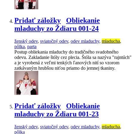
Pridať záložky
Obliekanie
mladuchy zo Ždiaru 001-24
ženský odev
,
sviatočný odev
,
odev mladuchy
,
mladucha
,
pôlka
,
parta
Postup obliekania mladuchy do tradičného svadobného
odevu. Zakladanie štóly cez plecia. Štóla sa nazýva "rajntúch"
a je vyrobená z veľmi tenkých ľanových nití so vzorom
zatkávaným hrubšou niťou priamo do jemnej tkaniny.
Pridať záložky
Obliekanie
mladuchy zo Ždiaru 001-23
ženský odev
,
sviatočný odev
,
odev mladuchy
,
mladucha
,
pôlka