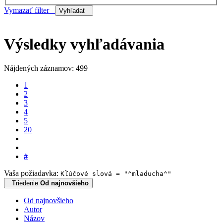
Vymazať filter
Vyhľadať
Výsledky vyhľadávania
Nájdených záznamov: 499
1
2
3
4
5
20
#
Vaša požiadavka:
Kľúčové slová = "^mladucha^"
Triedenie
Od najnovšieho
Od najnovšieho
Autor
Názov