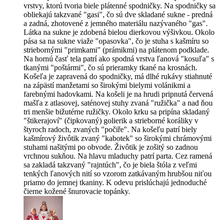
vrstvy, ktorú tvoria biele plátenné spodničky. Na spodničky sa
obliekajú takzvané "gasi", čo sú dve skladané sukne - predná
a zadná, zhotovené z jemného materiálu nazývaného "gas".
Látka na sukne je zdobená bielou dierkovou výšivkou. Okolo
pása sa na sukne viaže "opasovka", čo je stuha s kašmíru so
striebornými "primkami" (prámikmi) na plátenom podklade.
Na hornú časť tela patrí ako spodná vrstva ľanová "kosuľa" s
tkanými "poštármi", čo sú prieramky tkané na krosnách.
Košeľa je zapravená do spodničky, má dlhé rukávy stiahnuté
na zápästí manžetami so širokými bielymi volánikmi a
farebnými hadovkami. Na košeli je na hrudi pripnutá červená
mašľa z atlasovej, saténovej stuhy zvaná "ružička" a nad ňou
tri menšie bižutérne ružičky. Okolo krku sa pripína skladaný
"štikerajoví" (čipkovaný) golierik a strieborné koráliky v
štyroch radoch, zvaných "počiře". Na košeľu patrí biely
kašmírový živôtik zvaný "kabotek" so širokými chrámovými
stuhami našitými po obvode. Živôtik je zošitý so zadnou
vrchnou sukňou. Na hlavu mladuchy patrí parta. Cez ramená
sa zakladá takzvaný "rajntúch", čo je biela štóla z veľmi
tenkých ľanových nití so vzorom zatkávaným hrubšou niťou
priamo do jemnej tkaniny. K odevu prislúchajú jednoduché
čierne kožené šnurovacie topánky.