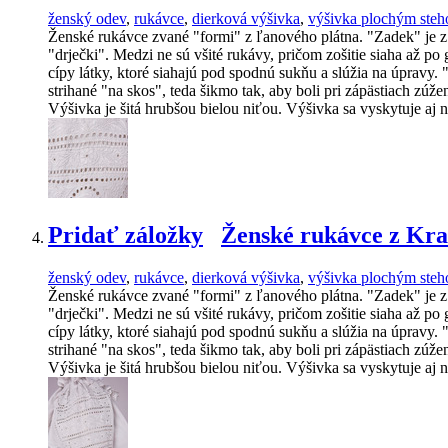
ženský odev
,
rukávce
,
dierková výšivka
,
výšivka plochým ste
Ženské rukávce zvané "formi" z ľanového plátna. "Zadek" je z je
"drječki". Medzi ne sú všité rukávy, pričom zošitie siaha až p
cípy látky, ktoré siahajú pod spodnú sukňu a slúžia na úpravy
strihané "na skos", teda šikmo tak, aby boli pri zápästiach z
Výšivka je šitá hrubšou bielou niťou. Výšivka sa vyskytuje aj n
Pridať záložky
Ženské rukávce z Kra
ženský odev
,
rukávce
,
dierková výšivka
,
výšivka plochým ste
Ženské rukávce zvané "formi" z ľanového plátna. "Zadek" je z je
"drječki". Medzi ne sú všité rukávy, pričom zošitie siaha až p
cípy látky, ktoré siahajú pod spodnú sukňu a slúžia na úpravy
strihané "na skos", teda šikmo tak, aby boli pri zápästiach z
Výšivka je šitá hrubšou bielou niťou. Výšivka sa vyskytuje aj 