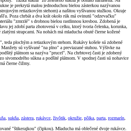
 spony. "Tažká sukna" zo zeleného súkna je bohato nariasená. Na
 sukne je prekrytá malou jednoduchou bielou zásterkou nazývanou
(strojovým retiazkovým stehom) a našitou vyšívanou stužkou. Okraje
šľu. Poza chrbát a dva krát okolo rúk má ovinutú "odzevačku"
teriálu "zmrzlé" s drobnou bielou rastlinnou kresbou. Zdobená je
 jej zdobí parta zhotovená v celku, ktorý tvoria čelenka, korunka,
čené zlatými strapcami. Na nohách má mladucha obuté čierne kožené
u", teda plochým a retiazkovým stehom. Rukávy košele sú zdobené
y. Manžety sú vyšívané "na plno" a previazané stuhou. Výšivke na
podšitý plátnom sa nazýva "prucel". Na chrbtovej časti je zdobený
 zo sivomodrého súkna a podšité plátnom. V spodnej časti sú nohavice
má čierne čižmy.
kňa
,
sukňa
,
zástera
,
rukávce
,
živôtik
,
okružie
,
pôlka
,
parta
,
rozmarín
,
mované "štikerajkou" (čipkou). Mladucha má oblečené dvoje rukávce.