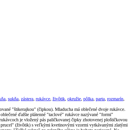
kňa
,
sukňa
,
zástera
,
rukávce
,
živôtik
,
okružie
,
pôlka
,
parta
,
rozmarín
,
mované "štikerajkou" (čipkou). Mladucha má oblečené dvoje rukávce.
blečené ďalšie plátenné "taclové" rukávce nazývané "formi"
rukávcoch je vložený pás paličkovanej čipky zhotovenej ploštičkovou
í prucel" (živôtik) s veľkými kvetinovými vzormi vytkávanými zlatými