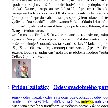
kovovými niťami lemuje široká žltá vyšívaná stuha doplnená st
spodnom okraji má našité tri modré hodvábne stuhy doplnené r
"futka". Na nej je prepásaná svadobná "futa" (zástera) ušitá
lemuje široká fabrická čipka. Okolo pása má mladucha previaz
(pôlku), ktorá vpredu siaha presne po spodný lem sukne a zást
vyšivkou "na dzierki" a paličkovanou čipkou. Okolo krku má m
tri "ruže" vyšité farebnými sklenenými perličkami, flitrami, s
čižmy s tvrdou sárou.
Ženích má oblečenú košeľu zo "zarábaného" (domáceho) plátna
výšivkou "na plno" a spojovacím švíkom. V dolnej časti sú ruk
košeli dominuje žltooranžová, takzvaná "sirková" farba, doplne
"šujtáškou" (šnurovaním) v modrej farbe. Zdobený je tiež "šče
zúžené. Bočná aj zadná časť nohavíc je zdobená modrou "šuj
Celkový pohľad zozadu.
Pridať záložky
Odev svadobného pár
ženský odev
,
mužský odev
,
sviatočný odev
,
obradový odev
,
od
amulet
,
dierková výšivka
,
paličkovaná čipka
,
mriežka
,
nohavic
Mladucha a ženích v tradičnom sviatočnom odeve. Základ odevu