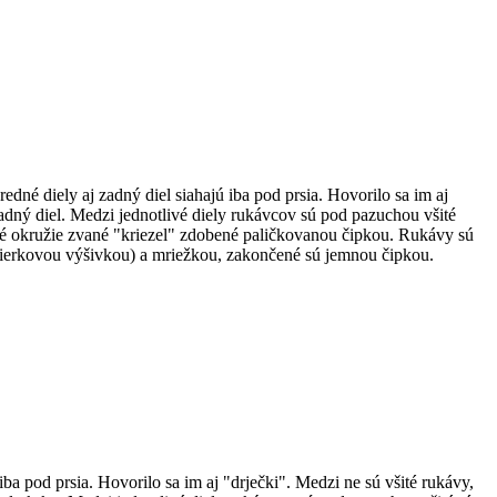
dné diely aj zadný diel siahajú iba pod prsia. Hovorilo sa im aj
zadný diel. Medzi jednotlivé diely rukávcov sú pod pazuchou všité
ové okružie zvané "kriezel" zdobené paličkovanou čipkou. Rukávy sú
 (dierkovou výšivkou) a mriežkou, zakončené sú jemnou čipkou.
ba pod prsia. Hovorilo sa im aj "drječki". Medzi ne sú všité rukávy,