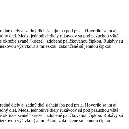
dné diely aj zadný diel siahajú iba pod prsia. Hovorilo sa im aj
zadný diel. Medzi jednotlivé diely rukávcov sú pod pazuchou všité
ové okružie zvané "kriezel" zdobené paličkovanou čipkou. Rukávy sú
 (dierkovou výšivkou) a mriežkou, zakončené sú jemnou čipkou.
dné diely aj zadný diel siahajú iba pod prsia. Hovorilo sa im aj
zadný diel. Medzi jednotlivé diely rukávcov sú pod pazuchou všité
ové okružie zvané "kriezel" zdobené paličkovanou čipkou. Rukávy sú
 (dierkovou výšivkou) a mriežkou, zakončené sú jemnou čipkou.