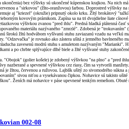
 ukončenia) bez výšivky sú ukončené kúpenskou krajkou. Na nich má o
ervenou a "sirkovou" (žlto-oranžovou) farbou. Doprostred výšivky na 
muje aj "kriezel" (okružie) pripnutý okolo krku. Žltý brokátový "tažk
rieborným kovovým prámikom. Zapína sa na tri dvojdielne liate cínové
etiazkovou výšivkou zvanou "pred ihlu". Predná hladká plátenná časť
 z kupovaného materiálu nazývaného "zmrzlé". Zdobená je "trokuvaním" 
anú širokú žltú hodvábom vyšívanú stuhu zaviazanú vzadu na veľkú ma
ery. "Odzevačka" je rovnako ako zástera ušitá z jemného bavlneného ma
laducha zavesenú modrú stuhu s amuletom nazývaným "Marianki". Hlavu
kielkami a po chrbte splývajúce dlhé biele a žlté vyšívané stuhy zakon
. "Obojok" (golier košele) je zdobený výšivkou "na plno" a "pred ihl
ávy nazberané a spevnené výšivkou cez riasy, čím sa vytvorili manžet
ná je žltou, červenou a ružovou. Lajblík ušitý zo sivomodrého súkna a 
povaním" sivou niťou a vysekávanou čipkou. Nohavice sú takisto ušité
táškou". Ženích má nohavice v páse upevnené tenkým remeňom. Obuté 
kovian 002-08