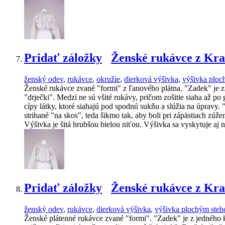
Pridať záložky
Ženské rukávce z Kra
ženský odev
,
rukávce
,
okružie
,
dierková výšivka
,
výšivka plo
Ženské rukávce zvané "formi" z ľanového plátna. "Zadek" je z je
"drječki". Medzi ne sú všité rukávy, pričom zošitie siaha až p
cípy látky, ktoré siahajú pod spodnú sukňu a slúžia na úpravy
strihané "na skos", teda šikmo tak, aby boli pri zápästiach z
Výšivka je šitá hrubšou bielou niťou. Výšivka sa vyskytuje aj 
Pridať záložky
Ženské rukávce z Kra
ženský odev
,
rukávce
,
dierková výšivka
,
výšivka plochým ste
Ženské plátenné rukávce zvané "formi". "Zadek" je z jedného kus