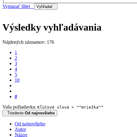
Vymazať filter
Vyhľadať
Výsledky vyhľadávania
Nájdených záznamov: 176
1
2
3
4
5
10
#
Vaša požiadavka:
Kľúčové slová = "^mriežka^"
Triedenie
Od najnovšieho
Od najnovšieho
Autor
Názov