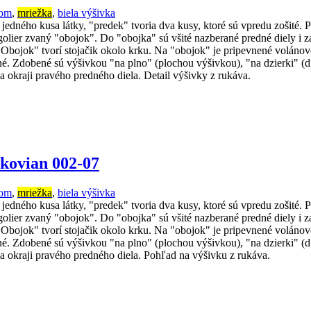
hom
,
mriežka
,
biela výšivka
dného kusa látky, "predek" tvoria dva kusy, ktoré sú vpredu zošité. Pre
o golier zvaný "obojok". Do "obojka" sú všité nazberané predné diely i 
. "Obojok" tvorí stojačik okolo krku. Na "obojok" je pripevnené volán
úžené. Zdobené sú výšivkou "na plno" (plochou výšivkou), "na dzierki"
a okraji pravého predného diela. Detail výšivky z rukáva.
kovian 002-07
hom
,
mriežka
,
biela výšivka
dného kusa látky, "predek" tvoria dva kusy, ktoré sú vpredu zošité. Pre
o golier zvaný "obojok". Do "obojka" sú všité nazberané predné diely i 
. "Obojok" tvorí stojačik okolo krku. Na "obojok" je pripevnené volán
úžené. Zdobené sú výšivkou "na plno" (plochou výšivkou), "na dzierki"
na okraji pravého predného diela. Pohľad na výšivku z rukáva.