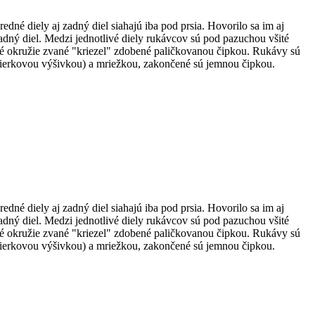
dné diely aj zadný diel siahajú iba pod prsia. Hovorilo sa im aj
zadný diel. Medzi jednotlivé diely rukávcov sú pod pazuchou všité
ové okružie zvané "kriezel" zdobené paličkovanou čipkou. Rukávy sú
 (dierkovou výšivkou) a mriežkou, zakončené sú jemnou čipkou.
dné diely aj zadný diel siahajú iba pod prsia. Hovorilo sa im aj
zadný diel. Medzi jednotlivé diely rukávcov sú pod pazuchou všité
ové okružie zvané "kriezel" zdobené paličkovanou čipkou. Rukávy sú
 (dierkovou výšivkou) a mriežkou, zakončené sú jemnou čipkou.