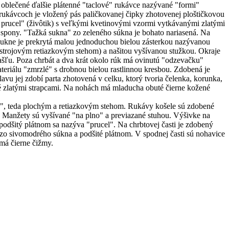
blečené ďalšie plátenné "taclové" rukávce nazývané "formi"
rukávcoch je vložený pás paličkovanej čipky zhotovenej ploštičkovou
í prucel" (živôtik) s veľkými kvetinovými vzormi vytkávanými zlatými
 spony. "Tažká sukna" zo zeleného súkna je bohato nariasená. Na
 sukne je prekrytá malou jednoduchou bielou zásterkou nazývanou
(strojovým retiazkovým stehom) a našitou vyšívanou stužkou. Okraje
šľu. Poza chrbát a dva krát okolo rúk má ovinutú "odzevačku"
teriálu "zmrzlé" s drobnou bielou rastlinnou kresbou. Zdobená je
 jej zdobí parta zhotovená v celku, ktorý tvoria čelenka, korunka,
čené zlatými strapcami. Na nohách má mladucha obuté čierne kožené
u", teda plochým a retiazkovým stehom. Rukávy košele sú zdobené
y. Manžety sú vyšívané "na plno" a previazané stuhou. Výšivke na
podšitý plátnom sa nazýva "prucel". Na chrbtovej časti je zdobený
 zo sivomodrého súkna a podšité plátnom. V spodnej časti sú nohavice
má čierne čižmy.