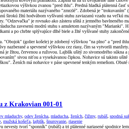
rieborným kovovým prámikom. Zapína sa na tri dvojdielne liate cínové
etiazkovou výšivkou zvanou "pred ihlu". Predná hladká plátenná časť
 z kupovaného materiálu nazývaného "zmrzlé". Zdobená je "trokuvaním" 
anú širokú žltú hodvábom vyšívanú stuhu zaviazanú vzadu na veľkú ma
ery. "Odzevačka" je rovnako ako zástera ušitá z jemného bavlneného ma
laducha zavesenú modrú stuhu s amuletom nazývaným "Marianki". Hlavu
kielkami a po chrbte splývajúce dlhé biele a žlté vyšívané stuhy zakon
. "Obojok" (golier košele) je zdobený výšivkou "na plno" a "pred ihl
ávy nazberané a spevnené výšivkou cez riasy, čím sa vytvorili manžet
ná je žltou, červenou a ružovou. Lajblík ušitý zo sivomodrého súkna a 
povaním" sivou niťou a vysekávanou čipkou. Nohavice sú takisto ušité
táškou". Ženích má nohavice v páse upevnené tenkým remeňom. Obuté 
u z Krakovian 001-01
ev mladuchy
,
odev ženícha
,
mladucha
,
ženích
,
čižmy
,
rubáš
,
spodná su
e
,
mužská košeľa
,
lajblík
,
šnurovanie
,
riasenie
 nevesty tvorí "sponník" (rubáš) a tri plátenné nariasené spodnice le