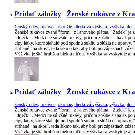
Pridať záložky
Ženské rukávce z Kra
ženský odev
,
rukávce
,
okružie
,
dierková výšivka
,
výšivka plo
Ženské rukávce zvané "formi" z ľanového plátna. "Zadek" je z je
"drječki". Medzi ne sú všité rukávy, pričom zošitie siaha až p
cípy látky, ktoré siahajú pod spodnú sukňu a slúžia na úpravy
strihané "na skos", teda šikmo tak, aby boli pri zápästiach z
Výšivka je šitá hrubšou bielou niťou. Výšivka sa vyskytuje aj
Pridať záložky
Ženské rukávce z Kra
ženský odev
,
rukávce
,
okružie
,
dierková výšivka
,
výšivka plo
Ženské rukávce zvané "formi" z ľanového plátna. "Zadek" je z je
"drječki". Medzi ne sú všité rukávy, pričom zošitie siaha až p
cípy látky, ktoré siahajú pod spodnú sukňu a slúžia na úpravy
strihané "na skos", teda šikmo tak, aby boli pri zápästiach z
Výšivka je šitá hrubšou bielou niťou. Výšivka sa vyskytuje aj