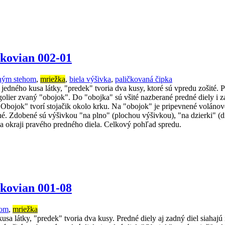
kovian 002-01
chým stehom
,
mriežka
,
biela výšivka
,
paličkovaná čipka
dného kusa látky, "predek" tvoria dva kusy, ktoré sú vpredu zošité. Pre
o golier zvaný "obojok". Do "obojka" sú všité nazberané predné diely i 
. "Obojok" tvorí stojačik okolo krku. Na "obojok" je pripevnené volán
úžené. Zdobené sú výšivkou "na plno" (plochou výšivkou), "na dzierki"
na okraji pravého predného diela. Celkový pohľad spredu.
kovian 001-08
hom
,
mriežka
a látky, "predek" tvoria dva kusy. Predné diely aj zadný diel siahajú i