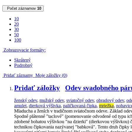
Počet záznamov
10
10
20
30
50
100
Zobrazovacie formáty:
Skrátený
Podrobný
Pridať záznamy
Moje záložky (
0
)
Pridať záložky
Odev svadobného pár
ženský odev
,
mužský odev
,
sviatočný odev
,
obradový odev
,
od
amulet
,
dierková výšivka
,
paličkovaná čipka
,
mriežka
,
nohavic
Mladucha a ženích v tradičnom sviatočnom odeve. Základ odevu
Spodné plátenné "taclové" (pomenovanie odvodené od typu ich
zdobené bohatou výšivkou "na dzierki" (dierkovou výšivkou) č
technikou čipkovania nazývanej "babková". Tento druh čipky le