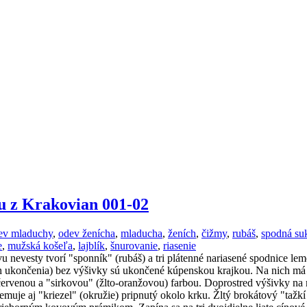
u z Krakovian 001-02
ev mladuchy
,
odev ženícha
,
mladucha
,
ženích
,
čižmy
,
rubáš
,
spodná su
e
,
mužská košeľa
,
lajblík
,
šnurovanie
,
riasenie
 nevesty tvorí "sponník" (rubáš) a tri plátenné nariasené spodnice le
 ukončenia) bez výšivky sú ukončené kúpenskou krajkou. Na nich má o
ervenou a "sirkovou" (žlto-oranžovou) farbou. Doprostred výšivky na 
muje aj "kriezel" (okružie) pripnutý okolo krku. Žltý brokátový "tažk