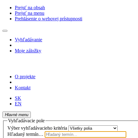
Prejsť na obsah
Prejsť na menu
Prehlásenie o webovej prístupnosti
Vyhľadávanie
Moje záložky
O projekte
Kontakt
SK
EN
Hlavné menu
Vyhľadávacie pole
Výber vyhľadávacieho kritéria
Hľadaný termín…