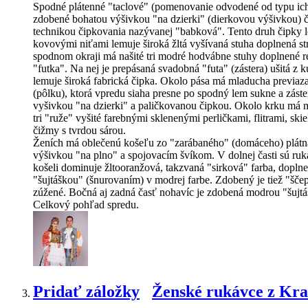
Spodné plátenné "taclové" (pomenovanie odvodené od typu ich
zdobené bohatou výšivkou "na dzierki" (dierkovou výšivkou) č
technikou čipkovania nazývanej "babková". Tento druh čipky le
kovovými niťami lemuje široká žltá vyšívaná stuha doplnená st
spodnom okraji má našité tri modré hodvábne stuhy doplnené r
"futka". Na nej je prepásaná svadobná "futa" (zástera) ušitá
lemuje široká fabrická čipka. Okolo pása má mladucha previaz
(pôlku), ktorá vpredu siaha presne po spodný lem sukne a zást
vyšivkou "na dzierki" a paličkovanou čipkou. Okolo krku má m
tri "ruže" vyšité farebnými sklenenými perličkami, flitrami, s
čižmy s tvrdou sárou.
Ženích má oblečenú košeľu zo "zarábaného" (domáceho) plátna
výšivkou "na plno" a spojovacím švíkom. V dolnej časti sú ruk
košeli dominuje žltooranžová, takzvaná "sirková" farba, doplne
"šujtáškou" (šnurovaním) v modrej farbe. Zdobený je tiež "šče
zúžené. Bočná aj zadná časť nohavíc je zdobená modrou "šuj
Celkový pohľad spredu.
Pridať záložky
Ženské rukávce z Kra