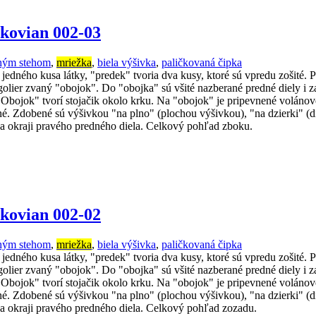
kovian 002-03
chým stehom
,
mriežka
,
biela výšivka
,
paličkovaná čipka
dného kusa látky, "predek" tvoria dva kusy, ktoré sú vpredu zošité. Pre
o golier zvaný "obojok". Do "obojka" sú všité nazberané predné diely i 
. "Obojok" tvorí stojačik okolo krku. Na "obojok" je pripevnené volán
úžené. Zdobené sú výšivkou "na plno" (plochou výšivkou), "na dzierki"
 na okraji pravého predného diela. Celkový pohľad zboku.
kovian 002-02
chým stehom
,
mriežka
,
biela výšivka
,
paličkovaná čipka
dného kusa látky, "predek" tvoria dva kusy, ktoré sú vpredu zošité. Pre
o golier zvaný "obojok". Do "obojka" sú všité nazberané predné diely i 
. "Obojok" tvorí stojačik okolo krku. Na "obojok" je pripevnené volán
úžené. Zdobené sú výšivkou "na plno" (plochou výšivkou), "na dzierki"
 na okraji pravého predného diela. Celkový pohľad zozadu.