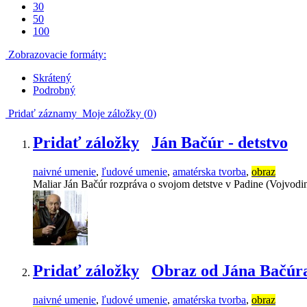
30
50
100
Zobrazovacie formáty:
Skrátený
Podrobný
Pridať záznamy
Moje záložky (
0
)
Pridať záložky
Ján Bačúr - detstvo
naivné umenie
,
ľudové umenie
,
amatérska tvorba
,
obraz
Maliar Ján Bačúr rozpráva o svojom detstve v Padine (Vojvodin
Pridať záložky
Obraz od Jána Bačúr
naivné umenie
,
ľudové umenie
,
amatérska tvorba
,
obraz