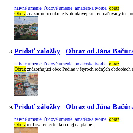
naivné umenie
,
ľudové umenie
,
amatérska tvorba
,
obraz
Obraz
znázorňujúci okolie Kolmíkovej krčmy maľovaný technik
Pridať záložky
Obraz od Jána Bačúr
naivné umenie
,
ľudové umenie
,
amatérska tvorba
,
obraz
Obraz
znázorňujúci obec Padina v štyroch ročných obdobiach m
Pridať záložky
Obraz od Jána Bačúr
naivné umenie
,
ľudové umenie
,
amatérska tvorba
,
obraz
Obraz
maľovaný technikou olej na plátne.