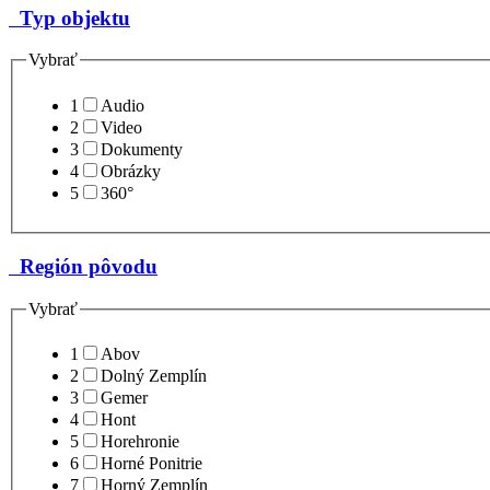
Typ objektu
Vybrať
1
Audio
2
Video
3
Dokumenty
4
Obrázky
5
360°
Región pôvodu
Vybrať
1
Abov
2
Dolný Zemplín
3
Gemer
4
Hont
5
Horehronie
6
Horné Ponitrie
7
Horný Zemplín