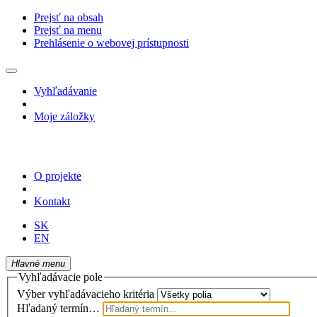
Prejsť na obsah
Prejsť na menu
Prehlásenie o webovej prístupnosti
Vyhľadávanie
Moje záložky
O projekte
Kontakt
SK
EN
Hlavné menu
Vyhľadávacie pole
Výber vyhľadávacieho kritéria
Hľadaný termín…