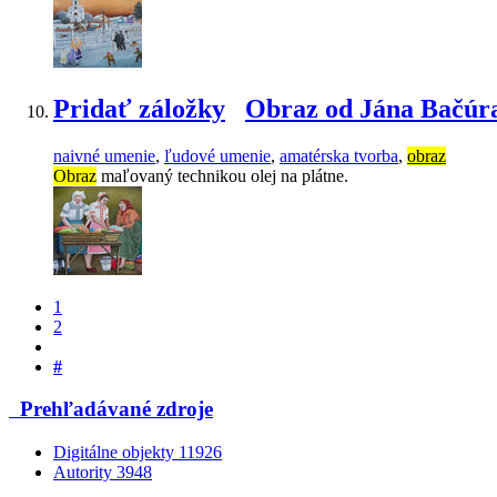
Pridať záložky
Obraz od Jána Bačúr
naivné umenie
,
ľudové umenie
,
amatérska tvorba
,
obraz
Obraz
maľovaný technikou olej na plátne.
1
2
#
Prehľadávané zdroje
Digitálne objekty
11926
Autority
3948