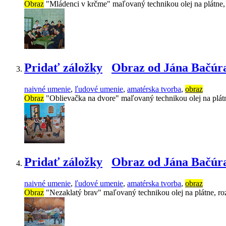
Obraz
"Mládenci v krčme" maľovaný technikou olej na plátne
Pridať záložky
Obraz od Jána Bačúra
naivné umenie
,
ľudové umenie
,
amatérska tvorba
,
obraz
Obraz
"Oblievačka na dvore" maľovaný technikou olej na plát
Pridať záložky
Obraz od Jána Bačúr
naivné umenie
,
ľudové umenie
,
amatérska tvorba
,
obraz
Obraz
"Nezaklatý brav" maľovaný technikou olej na plátne, r