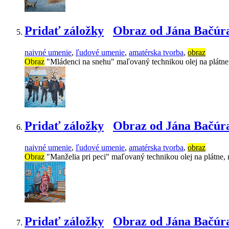
Pridať záložky
Obraz od Jána Bačúr
naivné umenie
,
ľudové umenie
,
amatérska tvorba
,
obraz
Obraz
"Mládenci na snehu" maľovaný technikou olej na plátn
Pridať záložky
Obraz od Jána Bačúr
naivné umenie
,
ľudové umenie
,
amatérska tvorba
,
obraz
Obraz
"Manželia pri peci" maľovaný technikou olej na plátne,
Pridať záložky
Obraz od Jána Bačúr