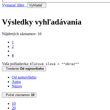
Vymazať filter
Vyhľadať
Výsledky vyhľadávania
Nájdených záznamov: 16
1
2
#
Vaša požiadavka:
Kľúčové slová = "^obraz^"
Triedenie
Od najnovšieho
Od najnovšieho
Autor
Názov
Počet záznamov
10
10
20