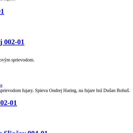
01
j 002-01
ónovým sprievodom.
ra
sprievodom fujary. Spieva Ondrej Haring, na fujare hrá Dušan Bohuš.
002-01