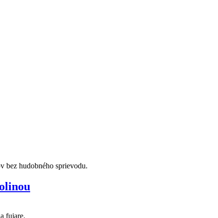
ov bez hudobného sprievodu.
olinou
a fujare.