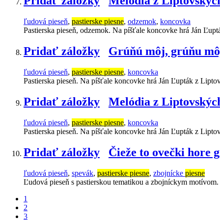
Pridať záložky
Melódia z Liptovských
ľudová pieseň
,
pastierske piesne
,
odzemok
,
koncovka
Pastierska pieseň, odzemok. Na píšťale koncovke hrá Ján Ľupt
Pridať záložky
Grúňú môj, grúňu mô
ľudová pieseň
,
pastierske piesne
,
koncovka
Pastierska pieseň. Na píšťale koncovke hrá Ján Ľupták z Lipto
Pridať záložky
Melódia z Liptovských
ľudová pieseň
,
pastierske piesne
,
koncovka
Pastierska pieseň. Na píšťale koncovke hrá Ján Ľupták z Lipto
Pridať záložky
Čieže to ovečki hore 
ľudová pieseň
,
spevák
,
pastierske piesne
,
zbojnícke
piesne
Ľudová pieseň s pastierskou tematikou a zbojníckym motívom
1
2
3