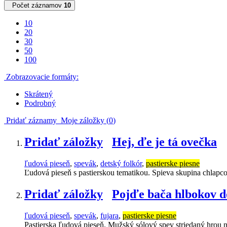
Počet záznamov
10
10
20
30
50
100
Zobrazovacie formáty:
Skrátený
Podrobný
Pridať záznamy
Moje záložky (
0
)
Pridať záložky
Hej, ďe je tá ovečka
ľudová pieseň
,
spevák
,
detský folkór
,
pastierske piesne
Ľudová pieseň s pastierskou tematikou. Spieva skupina chlapc
Pridať záložky
Pojďe bača hlbokov d
ľudová pieseň
,
spevák
,
fujara
,
pastierske piesne
Pastierska ľudová pieseň. Mužský sólový spev striedaný hrou n