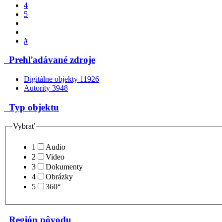
4
5
#
Prehľadávané zdroje
Digitálne objekty
11926
Autority
3948
Typ objektu
Vybrať
1
Audio
2
Video
3
Dokumenty
4
Obrázky
5
360°
Región pôvodu