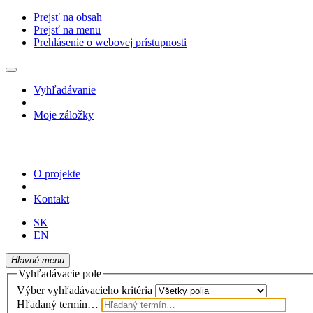
Prejsť na obsah
Prejsť na menu
Prehlásenie o webovej prístupnosti
Vyhľadávanie
Moje záložky
O projekte
Kontakt
SK
EN
Hlavné menu
Vyhľadávacie pole
Výber vyhľadávacieho kritéria
Hľadaný termín…