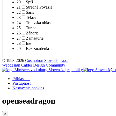
20
Spiš
21
Stredné Považie
22
Šariš
23
Tekov
24
Trnavská oblasť
25
Turiec
26
Záhorie
27
Zamagurie
28
Iné
29
Bez zaradenia
© 1993-2026
Cosmotron Slovakia, s.r.o.
Webdesign Calder Design Community
Prihlásenie
Prístupnosť
Nastavenie cookies
openseadragon
×