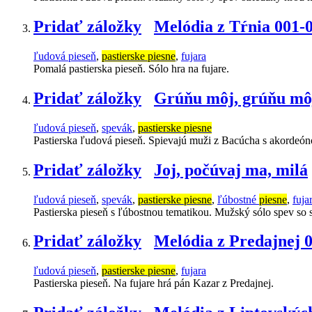
Pridať záložky
Melódia z Tŕnia 001-
ľudová pieseň
,
pastierske piesne
,
fujara
Pomalá pastierska pieseň. Sólo hra na fujare.
Pridať záložky
Grúňu môj, grúňu mô
ľudová pieseň
,
spevák
,
pastierske piesne
Pastierska ľudová pieseň. Spievajú muži z Bacúcha s akorde
Pridať záložky
Joj, počúvaj ma, milá
ľudová pieseň
,
spevák
,
pastierske piesne
,
ľúbostné
piesne
,
fuja
Pastierska pieseň s ľúbostnou tematikou. Mužský sólo spev so 
Pridať záložky
Melódia z Predajnej 
ľudová pieseň
,
pastierske piesne
,
fujara
Pastierska pieseň. Na fujare hrá pán Kazar z Predajnej.