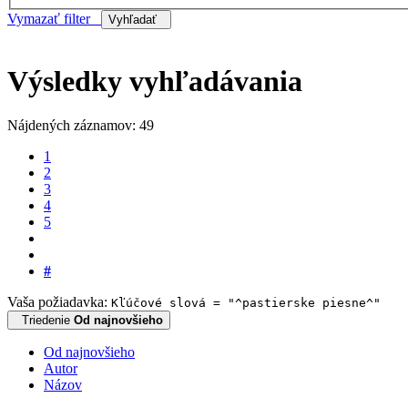
Vymazať filter
Vyhľadať
Výsledky vyhľadávania
Nájdených záznamov: 49
1
2
3
4
5
#
Vaša požiadavka:
Kľúčové slová = "^pastierske piesne^"
Triedenie
Od najnovšieho
Od najnovšieho
Autor
Názov