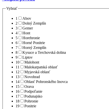
Vybrať
1
Abov
2
Dolný Zemplín
3
Gemer
4
Hont
5
Horehronie
6
Horné Ponitrie
7
Horný Zemplín
8
Kysuce a Terchovská dolina
9
Liptov
10
Malohont
11
Malokarpatská oblasť
12
Myjavská oblasť
13
Novohrad
14
Oblasť Pohronského Inovca
15
Orava
16
Podpoľanie
17
Podunajsko
18
Pohronie
19
Ponitrie