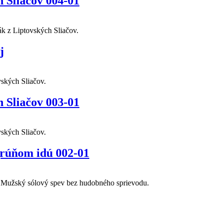
 Sliačov 004-01
ák z Liptovských Sliačov.
j
vských Sliačov.
 Sliačov 003-01
vských Sliačov.
grúňom idú 002-01
. Mužský sólový spev bez hudobného sprievodu.