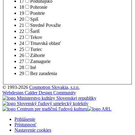
17
Podunajsko
18
Pohronie
19
Ponitrie
20
Spiš
21
Stredné Považie
22
Šariš
23
Tekov
24
Trnavská oblasť
25
Turiec
26
Záhorie
27
Zamagurie
28
Iné
29
Bez zaradenia
© 1993-2026
Cosmotron Slovakia, s.r.o.
Webdesign Calder Design Community
Prihlásenie
Prístupnosť
Nastavenie cookies