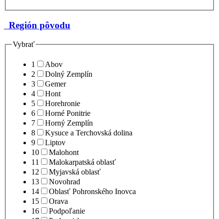
Región pôvodu
Vybrať
1
Abov
2
Dolný Zemplín
3
Gemer
4
Hont
5
Horehronie
6
Horné Ponitrie
7
Horný Zemplín
8
Kysuce a Terchovská dolina
9
Liptov
10
Malohont
11
Malokarpatská oblasť
12
Myjavská oblasť
13
Novohrad
14
Oblasť Pohronského Inovca
15
Orava
16
Podpoľanie