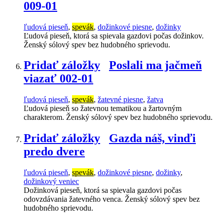
009-01
ľudová pieseň
,
spevák
,
dožinkové piesne
,
dožinky
Ľudová pieseň, ktorá sa spievala gazdovi počas dožinkov.
Ženský sólový spev bez hudobného sprievodu.
Pridať záložky
Poslali ma jačmeň
viazať 002-01
ľudová pieseň
,
spevák
,
žatevné piesne
,
žatva
Ľudová pieseň so žatevnou tematikou a žartovným
charakterom. Ženský sólový spev bez hudobného sprievodu.
Pridať záložky
Gazda náš, vinďi
predo dvere
ľudová pieseň
,
spevák
,
dožinkové piesne
,
dožinky
,
dožinkový veniec
Dožinková pieseň, ktorá sa spievala gazdovi počas
odovzdávania žatevného venca. Ženský sólový spev bez
hudobného sprievodu.