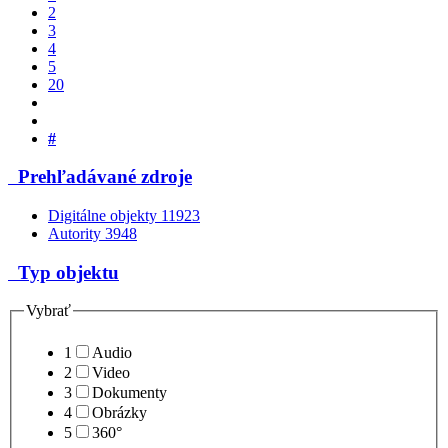
2
3
4
5
20
#
Prehľadávané zdroje
Digitálne objekty
11923
Autority
3948
Typ objektu
Vybrať
1
Audio
2
Video
3
Dokumenty
4
Obrázky
5
360°