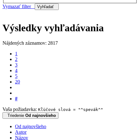
Vymazať filter
Vyhľadať
Výsledky vyhľadávania
Nájdených záznamov: 2817
1
2
3
4
5
20
#
Vaša požiadavka:
Kľúčové slová = "^spevák^"
Triedenie
Od najnovšieho
Od najnovšieho
Autor
Názov