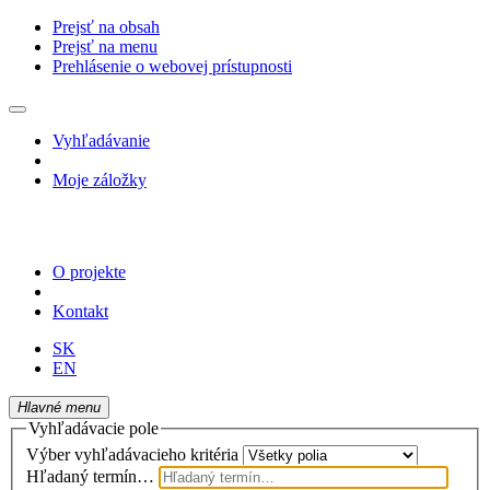
Prejsť na obsah
Prejsť na menu
Prehlásenie o webovej prístupnosti
Vyhľadávanie
Moje záložky
O projekte
Kontakt
SK
EN
Hlavné menu
Vyhľadávacie pole
Výber vyhľadávacieho kritéria
Hľadaný termín…