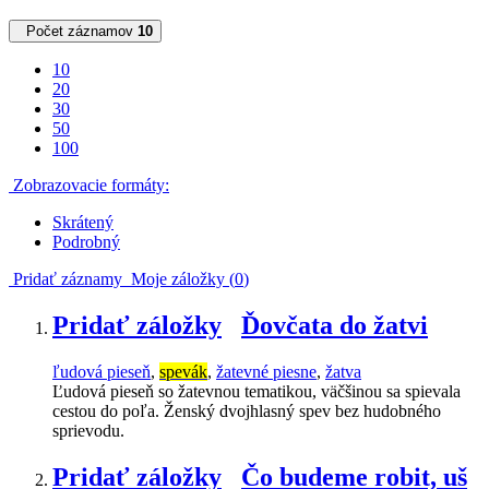
Počet záznamov
10
10
20
30
50
100
Zobrazovacie formáty:
Skrátený
Podrobný
Pridať záznamy
Moje záložky (
0
)
Pridať záložky
Ďovčata do žatvi
ľudová pieseň
,
spevák
,
žatevné piesne
,
žatva
Ľudová pieseň so žatevnou tematikou, väčšinou sa spievala
cestou do poľa. Ženský dvojhlasný spev bez hudobného
sprievodu.
Pridať záložky
Čo budeme robit, uš