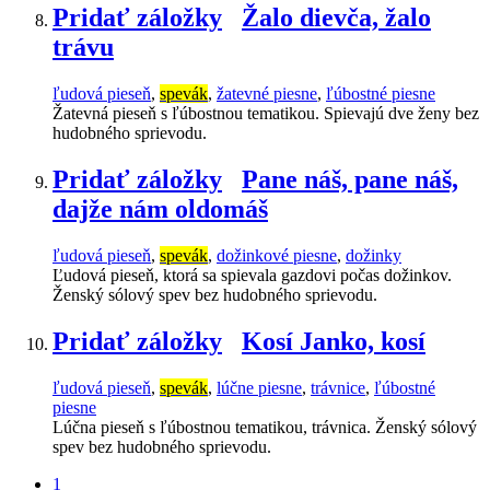
Pridať záložky
Žalo dievča, žalo
trávu
ľudová pieseň
,
spevák
,
žatevné piesne
,
ľúbostné piesne
Žatevná pieseň s ľúbostnou tematikou. Spievajú dve ženy bez
hudobného sprievodu.
Pridať záložky
Pane náš, pane náš,
dajže nám oldomáš
ľudová pieseň
,
spevák
,
dožinkové piesne
,
dožinky
Ľudová pieseň, ktorá sa spievala gazdovi počas dožinkov.
Ženský sólový spev bez hudobného sprievodu.
Pridať záložky
Kosí Janko, kosí
ľudová pieseň
,
spevák
,
lúčne piesne
,
trávnice
,
ľúbostné
piesne
Lúčna pieseň s ľúbostnou tematikou, trávnica. Ženský sólový
spev bez hudobného sprievodu.
1