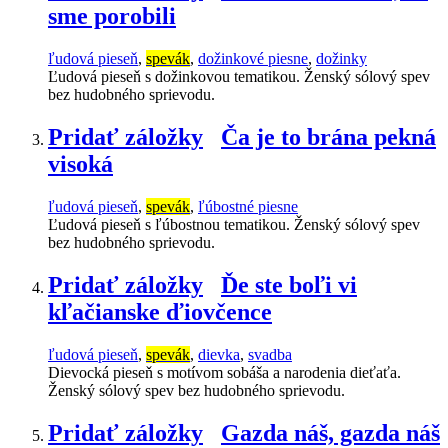
sme porobili
ľudová pieseň
,
spevák
,
dožinkové piesne
,
dožinky
Ľudová pieseň s dožinkovou tematikou. Ženský sólový spev
bez hudobného sprievodu.
Pridať záložky
Ča je to brána pekná
visoká
ľudová pieseň
,
spevák
,
ľúbostné piesne
Ľudová pieseň s ľúbostnou tematikou. Ženský sólový spev
bez hudobného sprievodu.
Pridať záložky
Ďe ste boľi vi
kľačianske ďiovčence
ľudová pieseň
,
spevák
,
dievka
,
svadba
Dievocká pieseň s motívom sobáša a narodenia dieťaťa.
Ženský sólový spev bez hudobného sprievodu.
Pridať záložky
Gazda náš, gazda náš