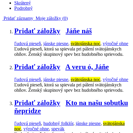
Skrátený
Podrobný
Pridať záznamy
Moje záložky (
0
)
Pridať záložky
Jáňe náš
ľudová pieseň
,
jánske piesne
,
svätojánska noc
,
výročné ohne
Ľudová pieseň, ktorá sa spievala pri pálení svätojánskych
ohňov. Ženský skupinový spev bez hudobného sprievodu.
Pridať záložky
A veru ó, Jáňe
ľudová pieseň
,
jánske piesne
,
svätojánska noc
,
výročné ohne
Ľudová pieseň, ktorá sa spievala pri pálení svätojánskych
ohňov. Ženský skupinový spev bez hudobného sprievodu.
Pridať záložky
Kto na našu sobutku
ňepridze
ľudová pieseň
,
hudobný folklór
,
jánske piesne
,
svätojánska
noc
,
výročné ohne
,
spevák