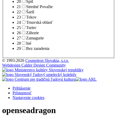
20
Spiš
21
Stredné Považie
22
Šariš
23
Tekov
24
Trnavská oblasť
25
Turiec
26
Záhorie
27
Zamagurie
28
Iné
29
Bez zaradenia
© 1993-2026
Cosmotron Slovakia, s.r.o.
Webdesign Calder Design Community
Prihlásenie
Prístupnosť
Nastavenie cookies
openseadragon