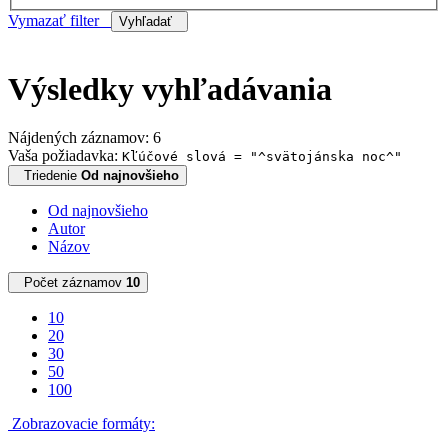
Vymazať filter
Vyhľadať
Výsledky vyhľadávania
Nájdených záznamov: 6
Vaša požiadavka:
Kľúčové slová = "^svätojánska noc^"
Triedenie
Od najnovšieho
Od najnovšieho
Autor
Názov
Počet záznamov
10
10
20
30
50
100
Zobrazovacie formáty: