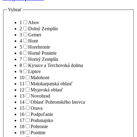
Vybrať
1
Abov
2
Dolný Zemplín
3
Gemer
4
Hont
5
Horehronie
6
Horné Ponitrie
7
Horný Zemplín
8
Kysuce a Terchovská dolina
9
Liptov
10
Malohont
11
Malokarpatská oblasť
12
Myjavská oblasť
13
Novohrad
14
Oblasť Pohronského Inovca
15
Orava
16
Podpoľanie
17
Podunajsko
18
Pohronie
19
Ponitrie