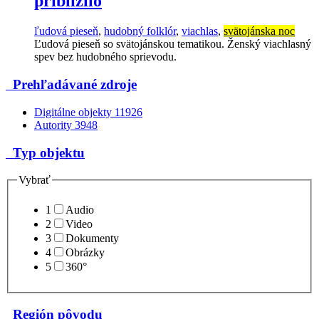
priblížilo
ľudová pieseň
,
hudobný folklór
,
viachlas
,
svätojánska noc
Ľudová pieseň so svätojánskou tematikou. Ženský viachlasný
spev bez hudobného sprievodu.
Prehľadávané zdroje
Digitálne objekty
11926
Autority
3948
Typ objektu
Vybrať
1
Audio
2
Video
3
Dokumenty
4
Obrázky
5
360°
Región pôvodu