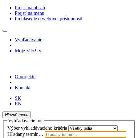
Prejsť na obsah
Prejsť na menu
Prehlásenie o webovej prístupnosti
Vyhľadávanie
Moje záložky
O projekte
Kontakt
SK
EN
Hlavné menu
Vyhľadávacie pole
Výber vyhľadávacieho kritéria
Hľadaný termín…