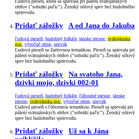
Ľudová pieseň, ktorá sa spievala pri pálení svätojánskych
ohňov ("sobutki paľic"). Ženský sólový spev bez hudobného
sprievodu.
Pridať záložky
A od Jana do Jakuba
ľudová pieseň
,
hudobný folklór
,
jánske piesne
,
svätojánska
noc
,
výročné ohne
,
spevák
Ľudová pieseň so žartovnou tematikou. Pieseň sa spievala pri
pálení svätojánskych ohňov ("sobutki paľic"). Ženský sólový
spev bez hudobného sprievodu.
Pridať záložky
Na svatoho Jana,
dzivki mojo, dzivki 002-01
ľudová pieseň
,
hudobný folklór
,
ľúbostné piesne
,
jánske
piesne
,
svätojánska noc
,
výročné ohne
,
spevák
Ľudová pieseň s ľúbostnou tematikou. Pieseň sa spievala pri
pálení svätojánskych ohňov ("sobutki paľic"). Ženský sólový
spev bez hudobného sprievodu.
Pridať záložky
Už sa k Jána