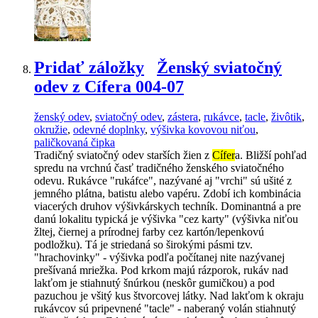
Pridať záložky
Ženský sviatočný
odev z Cífera 004-07
ženský odev
,
sviatočný odev
,
zástera
,
rukávce
,
tacle
,
živôtik
,
okružie
,
odevné doplnky
,
výšivka kovovou niťou
,
paličkovaná čipka
Tradičný sviatočný odev starších žien z
Cífer
a. Bližší pohľad
spredu na vrchnú časť tradičného ženského sviatočného
odevu. Rukávce "rukáfce", nazývané aj "vrchi" sú ušité z
jemného plátna, batistu alebo vapéru. Zdobí ich kombinácia
viacerých druhov výšivkárskych techník. Dominantná a pre
danú lokalitu typická je výšivka "cez karty" (výšivka niťou
žltej, čiernej a prírodnej farby cez kartón/lepenkovú
podložku). Tá je striedaná so širokými pásmi tzv.
"hrachovinky" - výšivka podľa počítanej nite nazývanej
prešívaná mriežka. Pod krkom majú rázporok, rukáv nad
lakťom je stiahnutý šnúrkou (neskôr gumičkou) a pod
pazuchou je všitý kus štvorcovej látky. Nad lakťom k okraju
rukávcov sú pripevnené "tacle" - naberaný volán stiahnutý