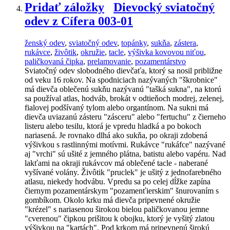
Pridať záložky
Dievocký sviatočný
odev z Cífera 003-01
ženský odev
,
sviatočný odev
,
topánky
,
sukňa
,
zástera
,
rukávce
,
živôtik
,
okružie
,
tacle
,
výšivka kovovou niťou
,
paličkovaná čipka
,
prelamovanie
,
pozamentárstvo
Sviatočný odev slobodného dievčaťa, ktorý sa nosil približne
od veku 16 rokov. Na spodniciach nazývaných "škrobnice"
má dievča oblečenú sukňu nazývanú "tašká sukna", na ktorú
sa používal atlas, hodváb, brokát v odtieňoch modrej, zelenej,
fialovej podšívaný tylom alebo organtínom. Na sukni má
dievča uviazanú zásteru "zásceru" alebo "fertuchu" z čierneho
listeru alebo tesilu, ktorá je vpredu hladká a po bokoch
nariasená. Je rovnako dlhá ako sukňa, po okraji zdobená
výšivkou s rastlinnými motívmi. Rukávce "rukáfce" nazývané
aj "vrchi" sú ušité z jemného plátna, batistu alebo vapéru. Nad
lakťami na okraji rukávcov má oblečené tacle - naberané
vyšívané volány. Živôtik "pruclek" je ušitý z jednofarebného
atlasu, niekedy hodvábu. Vpredu sa po celej dĺžke zapína
čiernym pozamentárskym "pozamenťierskim" šnurovaním s
gombíkom. Okolo krku má dievča pripevnené okružie
"krézel" s nariasenou širokou bielou paličkovanou jemne
"cverenou" čipkou prišitou k obojku, ktorý je vyšitý zlatou
výšivkou na "kartách". Pod krkom má pripevnenú širokú