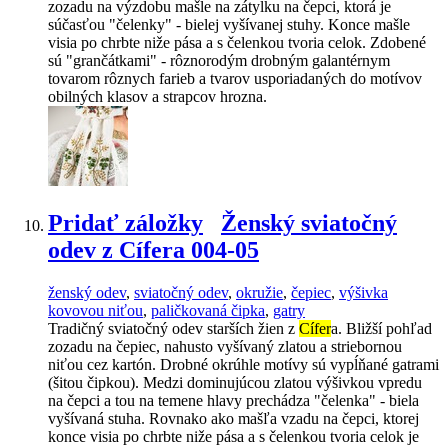
zozadu na výzdobu mašle na zátylku na čepci, ktorá je
súčasťou "čelenky" - bielej vyšívanej stuhy. Konce mašle
visia po chrbte niže pása a s čelenkou tvoria celok. Zdobené
sú "grančátkami" - rôznorodým drobným galantérnym
tovarom rôznych farieb a tvarov usporiadaných do motívov
obilných klasov a strapcov hrozna.
Pridať záložky
Ženský sviatočný
odev z Cífera 004-05
ženský odev
,
sviatočný odev
,
okružie
,
čepiec
,
výšivka
kovovou niťou
,
paličkovaná čipka
,
gatry
Tradičný sviatočný odev starších žien z
Cífer
a. Bližší pohľad
zozadu na čepiec, nahusto vyšívaný zlatou a striebornou
niťou cez kartón. Drobné okrúhle motívy sú vypĺňané gatrami
(šitou čipkou). Medzi dominujúcou zlatou výšivkou vpredu
na čepci a tou na temene hlavy prechádza "čelenka" - biela
vyšívaná stuha. Rovnako ako mašľa vzadu na čepci, ktorej
konce visia po chrbte niže pása a s čelenkou tvoria celok je