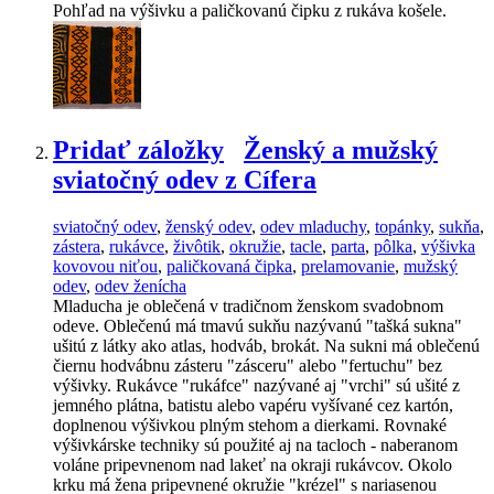
Pohľad na výšivku a paličkovanú čipku z rukáva košele.
Pridať záložky
Ženský a mužský
sviatočný odev z Cífera
sviatočný odev
,
ženský odev
,
odev mladuchy
,
topánky
,
sukňa
,
zástera
,
rukávce
,
živôtik
,
okružie
,
tacle
,
parta
,
pôlka
,
výšivka
kovovou niťou
,
paličkovaná čipka
,
prelamovanie
,
mužský
odev
,
odev ženícha
Mladucha je oblečená v tradičnom ženskom svadobnom
odeve. Oblečenú má tmavú sukňu nazývanú "tašká sukna"
ušitú z látky ako atlas, hodváb, brokát. Na sukni má oblečenú
čiernu hodvábnu zásteru "zásceru" alebo "fertuchu" bez
výšivky. Rukávce "rukáfce" nazývané aj "vrchi" sú ušité z
jemného plátna, batistu alebo vapéru vyšívané cez kartón,
doplnenou výšivkou plným stehom a dierkami. Rovnaké
výšivkárske techniky sú použité aj na tacloch - naberanom
voláne pripevnenom nad lakeť na okraji rukávcov. Okolo
krku má žena pripevnené okružie "krézel" s nariasenou