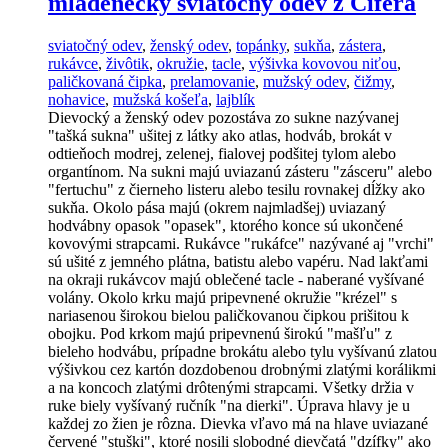
mládenecký sviatočný odev z Cífera
sviatočný odev
,
ženský odev
,
topánky
,
sukňa
,
zástera
,
rukávce
,
živôtik
,
okružie
,
tacle
,
výšivka kovovou niťou
,
paličkovaná čipka
,
prelamovanie
,
mužský odev
,
čižmy
,
nohavice
,
mužská košeľa
,
lajblík
Dievocký a ženský odev pozostáva zo sukne nazývanej
"tašká sukna" ušitej z látky ako atlas, hodváb, brokát v
odtieňoch modrej, zelenej, fialovej podšitej tylom alebo
organtínom. Na sukni majú uviazanú zásteru "zásceru" alebo
"fertuchu" z čierneho listeru alebo tesilu rovnakej dĺžky ako
sukňa. Okolo pása majú (okrem najmladšej) uviazaný
hodvábny opasok "opasek", ktorého konce sú ukončené
kovovými strapcami. Rukávce "rukáfce" nazývané aj "vrchi"
sú ušité z jemného plátna, batistu alebo vapéru. Nad lakťami
na okraji rukávcov majú oblečené tacle - naberané vyšívané
volány. Okolo krku majú pripevnené okružie "krézel" s
nariasenou širokou bielou paličkovanou čipkou prišitou k
obojku. Pod krkom majú pripevnenú širokú "mašľu" z
bieleho hodvábu, prípadne brokátu alebo tylu vyšívanú zlatou
výšivkou cez kartón dozdobenou drobnými zlatými korálikmi
a na koncoch zlatými drôtenými strapcami. Všetky držia v
ruke biely vyšívaný ručník "na dierki". Úprava hlavy je u
každej zo žien je rôzna. Dievka vľavo má na hlave uviazané
červené "stuški", ktoré nosili slobodné dievčatá "dzífky" ako