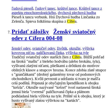
ľudová pieseň
,
ľudový tanec
,
krútivé tance
,
Krútivé tance z
aspektu etnochoreologického
,
dychová plechová hudba
Pieseň k tancu verbunk. Hrá Dychová hudba Linčanka zo
Zelenča. Spieva folklórna skupina z
Cífer
a.
Pridať záložky
Ženský sviatočný
odev z Cífera 004-08
ženský odev
,
sviatočný odev
,
živôtik
,
okružie
,
výšivka
kovovou niťou
,
paličkovaná čipka
,
výšivka na tyle
Tradičný sviatočný odev starších žien z
Cífer
a. Bližší pohľad
na širokú "mašlu" z bieleho hodvábu (alebo brokátu, tylu),
vyšívanú zlatými niťami, plieškami a drôtikmi do motívov
obilných klasov a strapcov hrozna. Konce zdobia zlaté strapce
s "grančátkami" (drobný galantérny tovar od podomových
obchodníkov). Kvôli pevnosti a udržaniu si tvaru je mašľa
celá podšitá. Pripnutá je obyčajným špendlíkom k obojku
"krézla". Okružie nazývané "krézel" tvorí nariasená široká
jemná biela "cverená" paličkovaná čipka a plátnom
podkladaná biela výšivka na tyle. Prišité sú k obojku, ktorý je
husto vyšívaný zlatou výšivkou na "kartách".