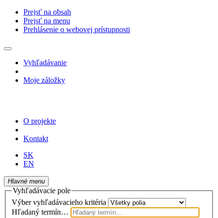
Prejsť na obsah
Prejsť na menu
Prehlásenie o webovej prístupnosti
Vyhľadávanie
Moje záložky
O projekte
Kontakt
SK
EN
Hlavné menu
Vyhľadávacie pole
Výber vyhľadávacieho kritéria
Hľadaný termín…