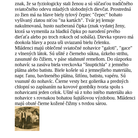
znak, že sa fyziologicky stali ženou a sú súčasťou tradičného
sviatočného odevu mladých slobodných dievčat. Prostredná
zo žien má na hlave biely tylový čepiec "čepec" bohato
vyšívaný zlatou niťou "na kartách". Tvár jej lemuje
nakulmovaná, husto nazberaná čipka (znak vydatej ženy,
ktorá sa vymenila za hladkú čipku po narodení prvého
dieťaťa alebo po troch rokoch od sobáša). Dievka vpravo má
dookola hlavy a poza uši uviazanú bielu čelenku.
Mládenci majú oblečené sviatočné nohavice "galoti", "gace"
z vlnených látok. Sú ušité z čierneho súkna, úzkeho strihu,
zasunuté do čižiem, v páse stiahnuté remeňom. Do rázporku
nohavíc sa zasúva biela vreckovka "šnuptichla" z jemného
plátna alebo batistu. Biele košele sú z jemnejšieho materiálu,
napr. ľanu, bavlneného plátna, šifónu, batistu, vapéru. Sú
vsunuté do nohavíc. Čierne vesty bez golierika a predných
chlopní so zapínaním na kovové gombíky tvoria spolu s
nohavicami jeden celok. Ušité sú z toho istého materiálu ako
nohavice s rovnakou bohatou šujtášovou výzdobou. Mládenci
majú obuté čierne kožené čižmy s tvrdou sárou.