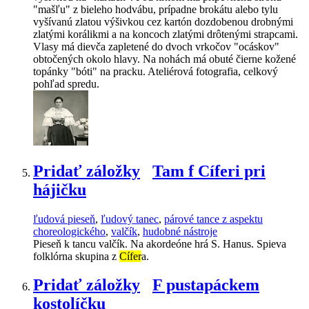
"mašľu" z bieleho hodvábu, prípadne brokátu alebo tylu
vyšívanú zlatou výšivkou cez kartón dozdobenou drobnými
zlatými korálikmi a na koncoch zlatými drôtenými strapcami.
Vlasy má dievča zapletené do dvoch vrkočov "ocáskov"
obtočených okolo hlavy. Na nohách má obuté čierne kožené
topánky "bóti" na pracku. Ateliérová fotografia, celkový
pohľad spredu.
Pridať záložky
Tam f Cíferi pri
hájičku
ľudová pieseň
,
ľudový tanec
,
párové tance z aspektu
choreologického
,
valčík
,
hudobné nástroje
Pieseň k tancu valčík. Na akordeóne hrá S. Hanus. Spieva
folklórna skupina z
Cífer
a.
Pridať záložky
F pustapáckem
kostolíčku