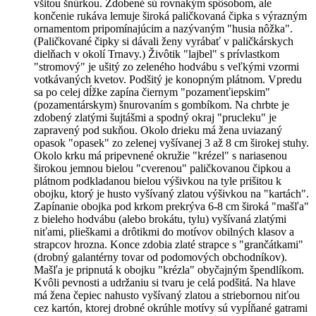
všitou šnúrkou. Zdobené sú rovnakým spôsobom, ale
končenie rukáva lemuje široká paličkovaná čipka s výrazným
ornamentom pripomínajúcim a nazývaným "husia nôžka".
(Paličkované čipky si dávali ženy vyrábať v paličkárskych
dielňach v okolí Trnavy.) Živôtik "lajbel" s prívlastkom
"stromový" je ušitý zo zeleného hodvábu s veľkými vzormi
votkávaných kvetov. Podšitý je konopným plátnom. Vpredu
sa po celej dĺžke zapína čiernym "pozamenťiepskim"
(pozamentárskym) šnurovaním s gombíkom. Na chrbte je
zdobený zlatými šujtášmi a spodný okraj "prucleku" je
zapravený pod sukňou. Okolo drieku má žena uviazaný
opasok "opasek" zo zelenej vyšívanej 3 až 8 cm širokej stuhy.
Okolo krku má pripevnené okružie "krézel" s nariasenou
širokou jemnou bielou "cverenou" paličkovanou čipkou a
plátnom podkladanou bielou výšivkou na tyle prišitou k
obojku, ktorý je husto vyšívaný zlatou výšivkou na "kartách".
Zapínanie obojka pod krkom prekrýva 6-8 cm široká "mašľa"
z bieleho hodvábu (alebo brokátu, tylu) vyšívaná zlatými
niťami, plieškami a drôtikmi do motívov obilných klasov a
strapcov hrozna. Konce zdobia zlaté strapce s "grančátkami"
(drobný galantérny tovar od podomových obchodníkov).
Mašľa je pripnutá k obojku "krézla" obyčajným špendlíkom.
Kvôli pevnosti a udržaniu si tvaru je celá podšitá. Na hlave
má žena čepiec nahusto vyšívaný zlatou a striebornou niťou
cez kartón, ktorej drobné okrúhle motívy sú vypĺňané gatrami