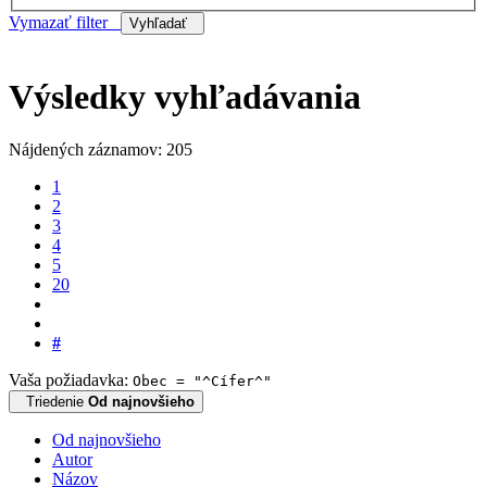
Vymazať filter
Vyhľadať
Výsledky vyhľadávania
Nájdených záznamov: 205
1
2
3
4
5
20
#
Vaša požiadavka:
Obec = "^Cífer^"
Triedenie
Od najnovšieho
Od najnovšieho
Autor
Názov