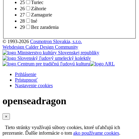
25
Turiec
26
Záhorie
27
Zamagurie
28
Iné
29
Bez zaradenia
© 1993-2026
Cosmotron Slovakia, s.r.o.
Webdesign Calder Design Community
Prihlásenie
Prístupnosť
Nastavenie cookies
openseadragon
×
Tieto stránky využívajú súbory cookies, ktoré uľahčujú ich
prezeranie. Ďalšie informácie o tom
ako používame cookies
.