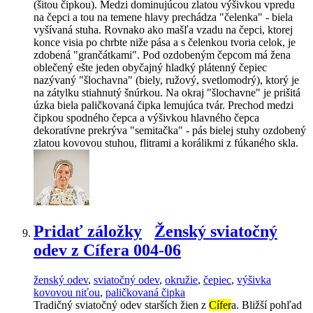
(šitou čipkou). Medzi dominujúcou zlatou výšivkou vpredu
na čepci a tou na temene hlavy prechádza "čelenka" - biela
vyšívaná stuha. Rovnako ako mašľa vzadu na čepci, ktorej
konce visia po chrbte niže pása a s čelenkou tvoria celok, je
zdobená "grančátkami". Pod ozdobeným čepcom má žena
oblečený ešte jeden obyčajný hladký plátenný čepiec
nazývaný "šlochavna" (biely, ružový, svetlomodrý), ktorý je
na zátylku stiahnutý šnúrkou. Na okraj "šlochavne" je prišitá
úzka biela paličkovaná čipka lemujúca tvár. Prechod medzi
čipkou spodného čepca a výšivkou hlavného čepca
dekoratívne prekrýva "semitačka" - pás bielej stuhy ozdobený
zlatou kovovou stuhou, flitrami a korálikmi z fúkaného skla.
Pridať záložky
Ženský sviatočný
odev z Cífera 004-06
ženský odev
,
sviatočný odev
,
okružie
,
čepiec
,
výšivka
kovovou niťou
,
paličkovaná čipka
Tradičný sviatočný odev starších žien z
Cífer
a. Bližší pohľad