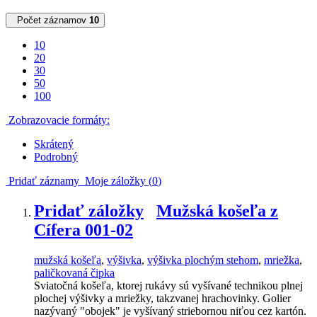
Počet záznamov
10
10
20
30
50
100
Zobrazovacie formáty:
Skrátený
Podrobný
Pridať záznamy
Moje záložky (
0
)
Pridať záložky
Mužská košeľa z
Cífera 001-02
mužská košeľa
,
výšivka
,
výšivka plochým stehom
,
mriežka
,
paličkovaná čipka
Sviatočná košeľa, ktorej rukávy sú vyšívané technikou plnej
plochej výšivky a mriežky, takzvanej hrachovinky. Golier
nazývaný "obojek" je vyšívaný striebornou niťou cez kartón.