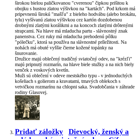
širokou bielou paličkovanou "cverenou" čipkou prišitou k
obojku s hustou zlatou výšivkou na "kartách". Pod krkom má
pripevnenú širokú "mašľu" z bieleho hodvábu (alebo brokátu,
tylu) vyšívanú zlatou výšivkou cez kartón dozdobenou
drobnými zlatými korálikmi a na koncoch zlatými drôtenými
strapcami. Na hlave má mladucha partu - slávnostný znak
panenstva. Cez ruky má mladucha prehodenú pôlku
"pólečku", ktorá sa používa na slávnostné príležitosti. Na
nohách má obuté vyššie čierne kožené topánky na
šnurovanie.
Družice majú oblečený tradičný sviatočný odev, na "krézľi"
majú pripnutý rozmarín, na hlave biele stužky a na nich biely
venček z voskových kvetín.
Muži sú oblečení v odeve mestského typu - v jednoduchých
košeliach s golierom a kravatami, tmavých oblekoch s
vetvičkou rozmarínu na chlopni saka. Svadobčania v záhrade
rodiny Glasovej.
Pridať záložky
Dievocký, ženský a