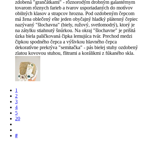
zdobená "grančátkami" - rôznorodým drobným galantérnym
tovarom rôznych farieb a tvarov usporiadaných do motívov
obilných klasov a strapcov hrozna. Pod ozdobeným čepcom
má žena oblečený ešte jeden obyčajný hladký plátenný čepiec
nazývaný "šlochavna" (biely, ružový, svetlomodrý), ktorý je
na zátylku stiahnutý šnúrkou. Na okraj "šlochavne" je prišitá
úzka biela paličkovaná čipka lemujúca tvár. Prechod medzi
čipkou spodného čepca a výšivkou hlavného čepca
dekoratívne prekrýva "semitačka" - pás bielej stuhy ozdobený
zlatou kovovou stuhou, flitrami a korálikmi z fúkaného skla.
1
2
3
4
5
20
#