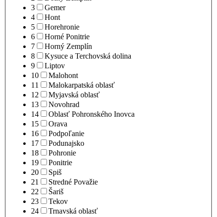
3
Gemer
4
Hont
5
Horehronie
6
Horné Ponitrie
7
Horný Zemplín
8
Kysuce a Terchovská dolina
9
Liptov
10
Malohont
11
Malokarpatská oblasť
12
Myjavská oblasť
13
Novohrad
14
Oblasť Pohronského Inovca
15
Orava
16
Podpoľanie
17
Podunajsko
18
Pohronie
19
Ponitrie
20
Spiš
21
Stredné Považie
22
Šariš
23
Tekov
24
Trnavská oblasť