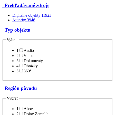
Prehľadávané zdroje
Digitálne objekty
11923
Autority
3948
Typ objektu
Vybrať
1
Audio
2
Video
3
Dokumenty
4
Obrázky
5
360°
Región pôvodu
Vybrať
1
Abov
2
Dolný Zemplín