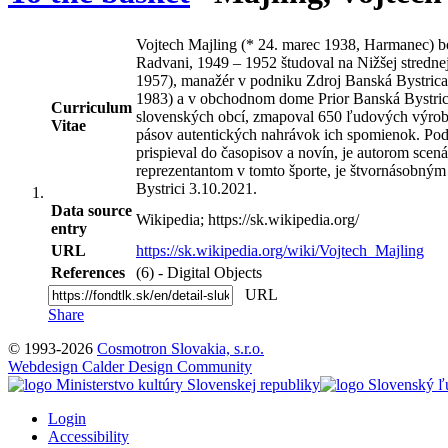
Vojtech Majling (* 24. marec 1938, Harmanec) bo
Radvani, 1949 – 1952 študoval na Nižšej strednej
1957), manažér v podniku Zdroj Banská Bystric
1983) a v obchodnom dome Prior Banská Bystric
Curriculum
slovenských obcí, zmapoval 650 ľudových výrobc
Vitae
pásov autentických nahrávok ich spomienok. Podie
prispieval do časopisov a novín, je autorom sc
reprezentantom v tomto športe, je štvornásobným
Bystrici 3.10.2021.
Data source
Wikipedia; https://sk.wikipedia.org/
entry
URL
https://sk.wikipedia.org/wiki/Vojtech_Majling
References
(6) - Digital Objects
URL
Share
© 1993-2026
Cosmotron Slovakia, s.r.o.
Webdesign Calder Design Community
Login
Accessibility