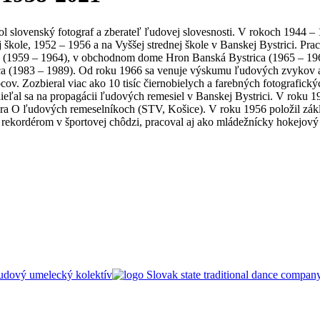
l slovenský fotograf a zberateľ ľudovej slovesnosti. V rokoch 1944 –
 škole, 1952 – 1956 a na Vyššej strednej škole v Banskej Bystrici. Pr
a (1959 – 1964), v obchodnom dome Hron Banská Bystrica (1965 – 196
a (1983 – 1989). Od roku 1966 sa venuje výskumu ľudových zvykov a 
ov. Zozbieral viac ako 10 tisíc čiernobielych a farebných fotografic
ľal sa na propagácii ľudových remesiel v Banskej Bystrici. V roku 198
enára O ľudových remeselníkoch (STV, Košice). V roku 1956 položil z
 rekordérom v športovej chôdzi, pracoval aj ako mládežnícky hokejový