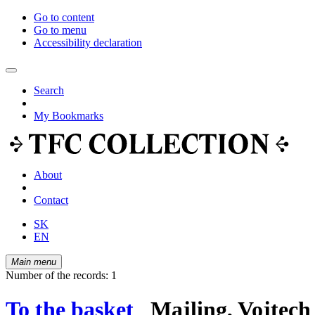
Go to content
Go to menu
Accessibility declaration
Search
My Bookmarks
About
Contact
SK
EN
Main menu
Number of the records: 1
To the basket
Majling, Vojtech