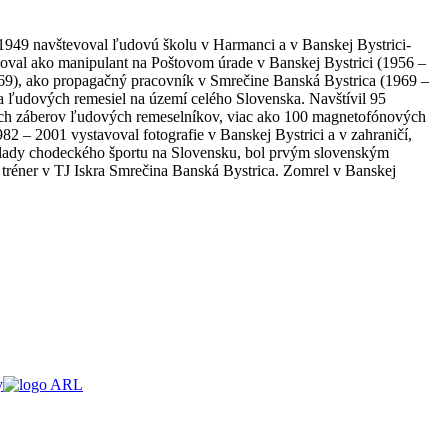
 1949 navštevoval ľudovú školu v Harmanci a v Banskej Bystrici-
acoval ako manipulant na Poštovom úrade v Banskej Bystrici (1956 –
9), ako propagačný pracovník v Smrečine Banská Bystrica (1969 –
ľudových remesiel na území celého Slovenska. Navštívil 95
kých záberov ľudových remeselníkov, viac ako 100 magnetofónových
2 – 2001 vystavoval fotografie v Banskej Bystrici a v zahraničí,
áklady chodeckého športu na Slovensku, bol prvým slovenským
 tréner v TJ Iskra Smrečina Banská Bystrica. Zomrel v Banskej