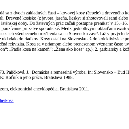
ladá sa z dvoch základných častí – kovovej kosy (čepele) a dreveného k
li. Drevené kosisko (z javora, jaseňa, liesky) si zhotovovali sami alebo
 laténskej doby. Do žatevných prác začali postupne prenikať v 15.–16
 ich používanie pri žatve sporadické. Medzi jednotlivými oblasťami exis
 ich všeobecného rozšírenia sa na Slovensku zavŕšil až v prvých desa
ie ukladalo do riadkov. Kosy ostali na Slovensku až do kolektivizácie 
nečná rekvizita. Kosa sa v priamom alebo prenesenom význame často u
zvon“; „Padla kosa na kameň“; „Žena ako kosa“ ap.); 2. garbiarsky a 
73. Paličková, J.: Domácka a remeselná výroba. In: Slovensko – Ľud II.
.: Roľník a jeho práca. Bratislava 1988.
zom, elektronická encyklopédia. Bratislava 2011.
die/kosa