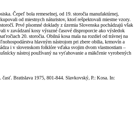
osiska. Čepeľ bola remeselnej, od 19. storočia manufaktúrnej,
 kupovali od miestnych náturistov, ktorí rešpektovali miestne vzory.
. storočí. Prvé písomné doklady z územia Slovenska pochádzajú však
tovali v zavádzaní kosy výrazné časové disproporcie ako výsledok
ťročiach 20. storočia. Obilná kosa mala na rozdiel od trávnej na
poľnohospodárstva hlavným nástrojom pri zbere obilia, krmovín a
vádza i v slovenskom folklóre vďaka svojim dvom vlastnostiam –
kožušnícky nástroj používaný na vyťahovanie a mäkčenie vyrobených
 časť. Bratislava 1975, 801-844. Slavkovský, P.: Kosa. In: