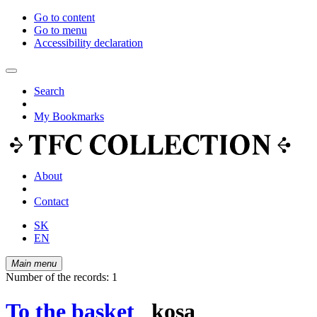
Go to content
Go to menu
Accessibility declaration
Search
My Bookmarks
About
Contact
SK
EN
Main menu
Number of the records: 1
To the basket
kosa