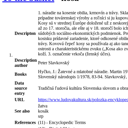
1. náradie na kosenie obilia, krmovín a trávy. Sk
prípadne továrenskej výroby a roľníci si ju kupova
Kosy sú v strednej Európe doložené už z neskorej
až zo 17. storočia, ale ešte aj v 18. storočí bolo
Descripton
súdobých sociálno-ekonomických podmienok. Proces
kosisku prídavné zariadenie, ktoré odkosené obil
trávy. Kovová čepeľ kosy sa používala aj ako ta
ostrosti a charakteristickému zvuku („Kosa ako 
koží. 3. označenie vrkoča (ženský účes).
Description
Peter Slavkovský
author
Hyčko, J.: Žatevné a mlatobné náradie. Martin 19
Books
Slovenský národopis 1/1978, 83-94. Slavkovský, P
Data
source
Tradičná ľudová kultúra Slovenska slovom a obra
entry
URL
https://www.ludovakultura.sk/polozka-encyklope
žatva
See also
kosák
srp
References
(11) - Encyclopedic Terms