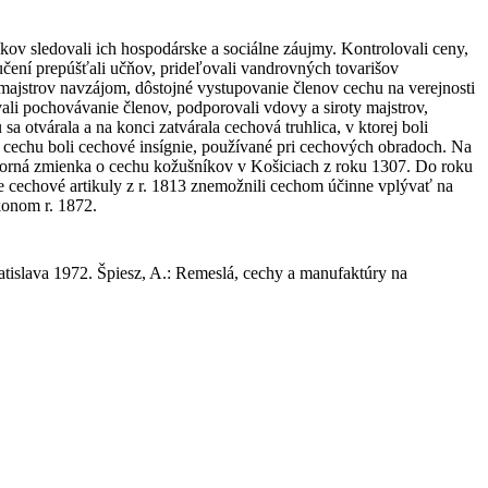
ov sledovali ich hospodárske a sociálne záujmy. Kontrolovali ceny,
yučení prepúšťali učňov, prideľovali vandrovných tovarišov
majstrov navzájom, dôstojné vystupovanie členov cechu na verejnosti
vali pochovávanie členov, podporovali vdovy a siroty majstrov,
a otvárala a na konci zatvárala cechová truhlica, v ktorej boli
v cechu boli cechové insígnie, používané pri cechových obradoch. Na
 sporná zmienka o cechu kožušníkov v Košiciach z roku 1307. Do roku
e cechové artikuly z r. 1813 znemožnili cechom účinne vplývať na
konom r. 1872.
tislava 1972. Špiesz, A.: Remeslá, cechy a manufaktúry na