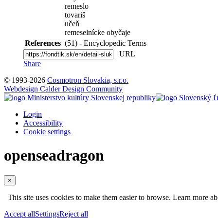
remeslo
tovariš
učeň
remeselnícke obyčaje
References
(51) - Encyclopedic Terms
URL
Share
© 1993-2026
Cosmotron Slovakia, s.r.o.
Webdesign Calder Design Community
Login
Accessibility
Cookie settings
openseadragon
×
This site uses cookies to make them easier to browse. Learn more a
Accept all
Settings
Reject all