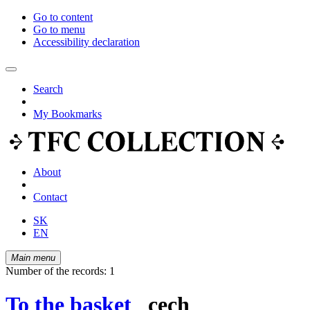
Go to content
Go to menu
Accessibility declaration
Search
My Bookmarks
About
Contact
SK
EN
Main menu
Number of the records: 1
To the basket
cech