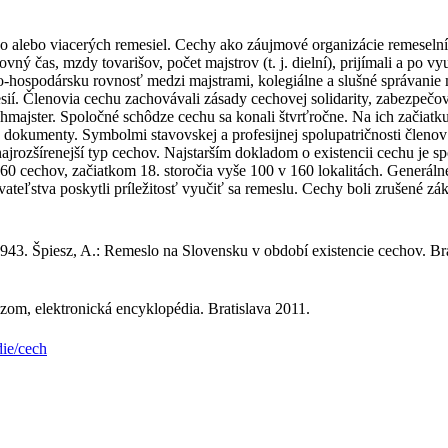
o alebo viacerých remesiel. Cechy ako záujmové organizácie remeselník
ý čas, mzdy tovarišov, počet majstrov (t. j. dielní), prijímali a po v
-hospodársku rovnosť medzi majstrami, kolegiálne a slušné správanie 
sií. Členovia cechu zachovávali zásady cechovej solidarity, zabezpečo
hmajster. Spoločné schôdze cechu sa konali štvrťročne. Na ich začiatku s
é dokumenty. Symbolmi stavovskej a profesijnej spolupatričnosti členo
ajrozšírenejší typ cechov. Najstarším dokladom o existencii cechu je
0 cechov, začiatkom 18. storočia vyše 100 v 160 lokalitách. Generáln
ateľstva poskytli príležitosť vyučiť sa remeslu. Cechy boli zrušené zá
943. Špiesz, A.: Remeslo na Slovensku v období existencie cechov. Bra
zom, elektronická encyklopédia. Bratislava 2011.
die/cech