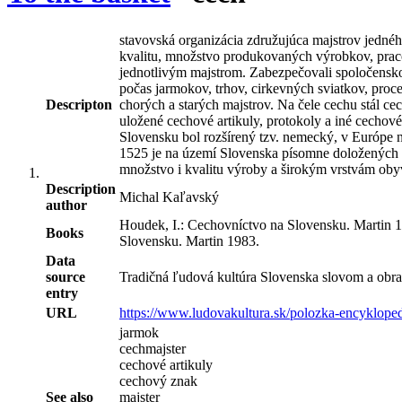
stavovská organizácia združujúca majstrov jednéh
kvalitu, množstvo produkovaných výrobkov, pracovn
jednotlivým majstrom. Zabezpečovali spoločensko
počas jarmokov, trhov, cirkevných sviatkov, proce
Descripton
chorých a starých majstrov. Na čele cechu stál cec
uložené cechové artikuly, protokoly a iné cechov
Slovensku bol rozšírený tzv. nemecký, v Európe n
1525 je na území Slovenska písomne doložených 6
množstvo i kvalitu výroby a širokým vrstvám obyv
Description
Michal Kaľavský
author
Houdek, I.: Cechovníctvo na Slovensku. Martin 1
Books
Slovensku. Martin 1983.
Data
source
Tradičná ľudová kultúra Slovenska slovom a obra
entry
URL
https://www.ludovakultura.sk/polozka-encyklope
jarmok
cechmajster
cechové artikuly
cechový znak
See also
majster