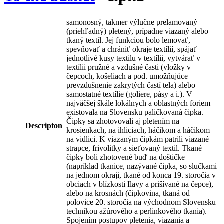
samonosný, takmer výlučne prelamovaný
(priehľadný) pletený, prípadne viazaný alebo
tkaný textil. Jej funkciou bolo lemovať,
spevňovať a chrániť okraje textílií, spájať
jednotlivé kusy textilu v textílii, vytvárať v
textílii pružné a vzdušné časti (vložky v
čepcoch, košeliach a pod. umožňujúce
prevzdušnenie zakrytých častí tela) alebo
samostatné textílie (goliere, pásy a i.). V
najväčšej škále lokálnych a oblastných foriem
existovala na Slovensku paličkovaná čipka.
Čipky sa zhotovovali aj pletením na
Descripton
krosienkach, na ihliciach, háčikom a háčikom
na vidlici. K viazaným čipkám patrili viazané
strapce, frivolitky a sieťovaný textil. Tkané
čipky boli zhotovené buď na doštičke
(napríklad tkanice, nazývané čipka, so slučkami
na jednom okraji, tkané od konca 19. storočia v
obciach v blízkosti Ilavy a prišívané na čepce),
alebo na krosnách (čipkovina, tkaná od
polovice 20. storočia na východnom Slovensku
technikou ažúrového a perlinkového tkania).
Spojením postupov pletenia, viazania a