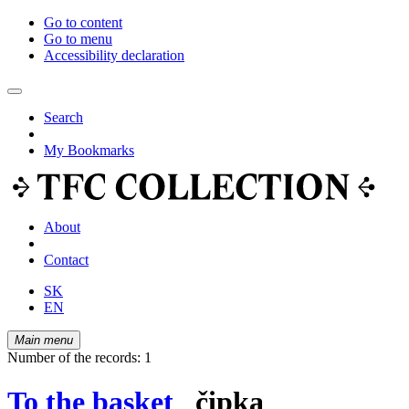
Go to content
Go to menu
Accessibility declaration
Search
My Bookmarks
About
Contact
SK
EN
Main menu
Number of the records: 1
To the basket
čipka