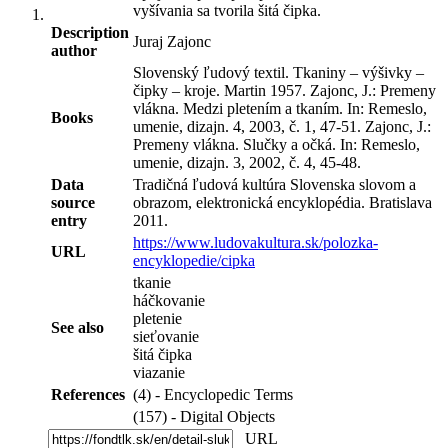
vyšívania sa tvorila šitá čipka.
Description
Juraj Zajonc
author
Slovenský ľudový textil. Tkaniny – výšivky –
čipky – kroje. Martin 1957. Zajonc, J.: Premeny
vlákna. Medzi pletením a tkaním. In: Remeslo,
Books
umenie, dizajn. 4, 2003, č. 1, 47-51. Zajonc, J.:
Premeny vlákna. Slučky a očká. In: Remeslo,
umenie, dizajn. 3, 2002, č. 4, 45-48.
Data
Tradičná ľudová kultúra Slovenska slovom a
source
obrazom, elektronická encyklopédia. Bratislava
entry
2011.
https://www.ludovakultura.sk/polozka-
URL
encyklopedie/cipka
tkanie
háčkovanie
pletenie
See also
sieťovanie
šitá čipka
viazanie
References
(4) - Encyclopedic Terms
(157) - Digital Objects
URL