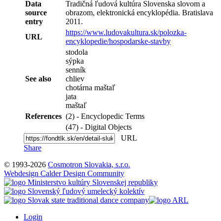
Data
Tradičná ľudová kultúra Slovenska slovom a
source
obrazom, elektronická encyklopédia. Bratislava
entry
2011.
https://www.ludovakultura.sk/polozka-
URL
encyklopedie/hospodarske-stavby
stodola
sýpka
senník
See also
chliev
chotárna maštaľ
jata
maštaľ
References
(2) - Encyclopedic Terms
(47) - Digital Objects
URL
Share
© 1993-2026
Cosmotron Slovakia, s.r.o.
Webdesign Calder Design Community
Login