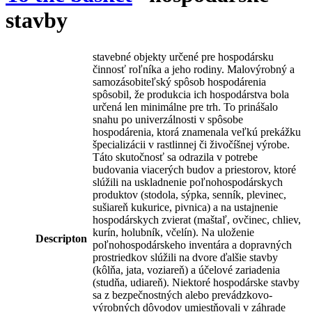
stavby
stavebné objekty určené pre hospodársku
činnosť roľníka a jeho rodiny. Malovýrobný a
samozásobiteľský spôsob hospodárenia
spôsobil, že produkcia ich hospodárstva bola
určená len minimálne pre trh. To prinášalo
snahu po univerzálnosti v spôsobe
hospodárenia, ktorá znamenala veľkú prekážku
špecializácii v rastlinnej či živočíšnej výrobe.
Táto skutočnosť sa odrazila v potrebe
budovania viacerých budov a priestorov, ktoré
slúžili na uskladnenie poľnohospodárskych
produktov (stodola, sýpka, senník, plevinec,
sušiareň kukurice, pivnica) a na ustajnenie
hospodárskych zvierat (maštaľ, ovčinec, chliev,
kurín, holubník, včelín). Na uloženie
Descripton
poľnohospodárskeho inventára a dopravných
prostriedkov slúžili na dvore ďalšie stavby
(kôlňa, jata, voziareň) a účelové zariadenia
(studňa, udiareň). Niektoré hospodárske stavby
sa z bezpečnostných alebo prevádzkovo-
výrobných dôvodov umiestňovali v záhrade