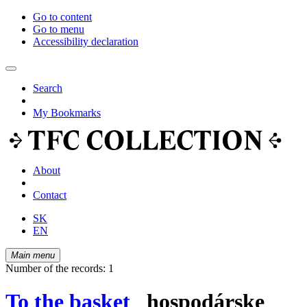
Go to content
Go to menu
Accessibility declaration
Search
My Bookmarks
About
Contact
SK
EN
Main menu
Number of the records: 1
To the basket
hospodárske