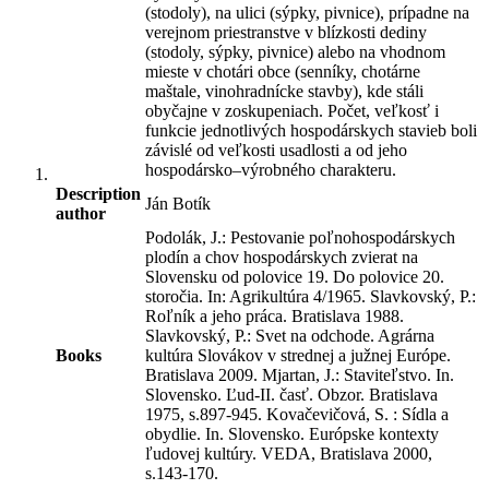
(stodoly), na ulici (sýpky, pivnice), prípadne na
verejnom priestranstve v blízkosti dediny
(stodoly, sýpky, pivnice) alebo na vhodnom
mieste v chotári obce (senníky, chotárne
maštale, vinohradnícke stavby), kde stáli
obyčajne v zoskupeniach. Počet, veľkosť i
funkcie jednotlivých hospodárskych stavieb boli
závislé od veľkosti usadlosti a od jeho
hospodársko–výrobného charakteru.
Description
Ján Botík
author
Podolák, J.: Pestovanie poľnohospodárskych
plodín a chov hospodárskych zvierat na
Slovensku od polovice 19. Do polovice 20.
storočia. In: Agrikultúra 4/1965. Slavkovský, P.:
Roľník a jeho práca. Bratislava 1988.
Slavkovský, P.: Svet na odchode. Agrárna
Books
kultúra Slovákov v strednej a južnej Európe.
Bratislava 2009. Mjartan, J.: Staviteľstvo. In.
Slovensko. Ľud-II. časť. Obzor. Bratislava
1975, s.897-945. Kovačevičová, S. : Sídla a
obydlie. In. Slovensko. Európske kontexty
ľudovej kultúry. VEDA, Bratislava 2000,
s.143-170.