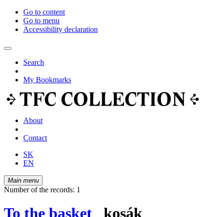
Go to content
Go to menu
Accessibility declaration
Search
My Bookmarks
About
Contact
SK
EN
Main menu
Number of the records: 1
To the basket
kosák