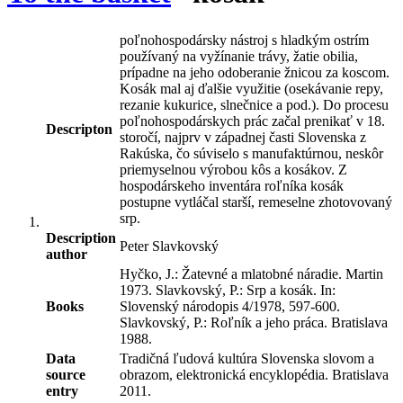
poľnohospodársky nástroj s hladkým ostrím
používaný na vyžínanie trávy, žatie obilia,
prípadne na jeho odoberanie žnicou za koscom.
Kosák mal aj ďalšie využitie (osekávanie repy,
rezanie kukurice, slnečnice a pod.). Do procesu
poľnohospodárskych prác začal prenikať v 18.
Descripton
storočí, najprv v západnej časti Slovenska z
Rakúska, čo súviselo s manufaktúrnou, neskôr
priemyselnou výrobou kôs a kosákov. Z
hospodárskeho inventára roľníka kosák
postupne vytláčal starší, remeselne zhotovovaný
srp.
Description
Peter Slavkovský
author
Hyčko, J.: Žatevné a mlatobné náradie. Martin
1973. Slavkovský, P.: Srp a kosák. In:
Books
Slovenský národopis 4/1978, 597-600.
Slavkovský, P.: Roľník a jeho práca. Bratislava
1988.
Data
Tradičná ľudová kultúra Slovenska slovom a
source
obrazom, elektronická encyklopédia. Bratislava
entry
2011.