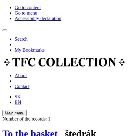
Go to content
Go to menu
Accessibility declaration
Search
My Bookmarks
About
Contact
SK
EN
Main menu
Number of the records: 1
To the basket
štedrák