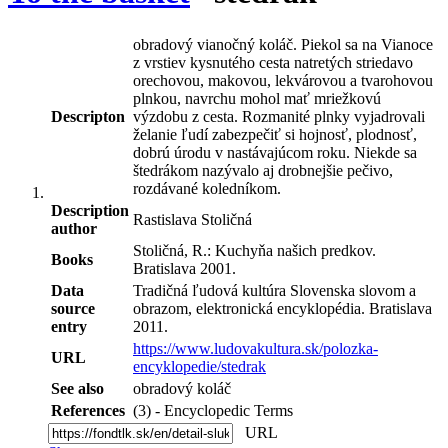
obradový vianočný koláč. Piekol sa na Vianoce
z vrstiev kysnutého cesta natretých striedavo
orechovou, makovou, lekvárovou a tvarohovou
plnkou, navrchu mohol mať mriežkovú
Descripton
výzdobu z cesta. Rozmanité plnky vyjadrovali
želanie ľudí zabezpečiť si hojnosť, plodnosť,
dobrú úrodu v nastávajúcom roku. Niekde sa
štedrákom nazývalo aj drobnejšie pečivo,
rozdávané koledníkom.
Description
Rastislava Stoličná
author
Stoličná, R.: Kuchyňa našich predkov.
Books
Bratislava 2001.
Data
Tradičná ľudová kultúra Slovenska slovom a
source
obrazom, elektronická encyklopédia. Bratislava
entry
2011.
https://www.ludovakultura.sk/polozka-
URL
encyklopedie/stedrak
See also
obradový koláč
References
(3) - Encyclopedic Terms
URL