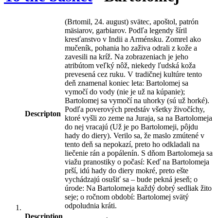
(Brtomil, 24. august) svätec, apoštol, patrón
mäsiarov, garbiarov. Podľa legendy šíril
kresťanstvo v Indii a Arménsku. Zomrel ako
mučeník, pohania ho zaživa odrali z kože a
zavesili na kríž. Na zobrazeniach je jeho
atribútom veľký nôž, niekedy ľudská koža
prevesená cez ruku. V tradičnej kultúre tento
deň znamenal koniec leta: Bartolomej sa
vymočí do vody (nie je už na kúpanie);
Bartolomej sa vymočí na uhorky (sú už horké).
Podľa poverových predstáv všetky živočíchy,
Descripton
ktoré vyšli zo zeme na Juraja, sa na Bartolomeja
do nej vracajú (Už je po Bartolomeji, pôjdu
hady do diery). Verilo sa, že maslo zmútené v
tento deň sa nepokazí, preto ho odkladali na
liečenie rán a popálenín. S dňom Bartolomeja sa
viažu pranostiky o počasí: Keď na Bartolomeja
prší, idú hady do diery mokré, preto ešte
vychádzajú osušiť sa – bude pekná jeseň; o
úrode: Na Bartolomeja každý dobrý sedliak žito
seje; o ročnom období: Bartolomej svätý
odpoludnia kráti.
Description