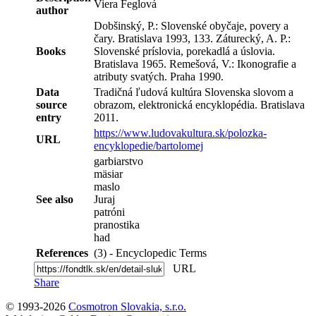
Viera Feglová
author
Dobšinský, P.: Slovenské obyčaje, povery a
čary. Bratislava 1993, 133. Záturecký, A. P.:
Books
Slovenské príslovia, porekadlá a úslovia.
Bratislava 1965. Remešová, V.: Ikonografie a
atributy svatých. Praha 1990.
Data
Tradičná ľudová kultúra Slovenska slovom a
source
obrazom, elektronická encyklopédia. Bratislava
entry
2011.
https://www.ludovakultura.sk/polozka-
URL
encyklopedie/bartolomej
garbiarstvo
mäsiar
maslo
See also
Juraj
patróni
pranostika
had
References
(3) - Encyclopedic Terms
URL
Share
© 1993-2026
Cosmotron Slovakia, s.r.o.