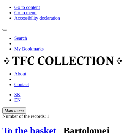
Go to content
Go to menu
Accessibility declaration
Search
My Bookmarks
About
Contact
SK
EN
Main menu
Number of the records: 1
To the basket
Bartolomej