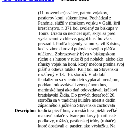
(11. november) svätec, patrón vojakov,
pastierov koní, súkenníctva. Pochádzal z
Panónie, slúžil v rímskom vojsku v Galii, šíril
kresťanstvo, r. 371 bol zvolený za biskupa v
Tours. Úradu sa nechcel ujať, skryl sa pred
vyslancami v chlieve, gagot husí ho však
prezradil. Podľa legendy sa mu zjavil Kristus,
keď v zime daroval polovicu svojho plášťa
tulákovi. Zobrazovaný býva v biskupskom
rúchu a s husou v ruke či pri nohách, alebo ako
rímsky vojak na koni, ktorý mečom pretína svoj
plášť a odieva tuláka. Kult bol na Slovensku
rozšírený v 13.–16. storočí. V období
feudalizmu sa v tento deň vyplácal prenájom,
poddaní odovzdávali zemepánom hus,
martinské husi ako daň odovzdávali kráľovi
bratislavskí Židia. Do prvých desaťročí 20.
storočia sa v tradičnej kultúre miest a dedín
západného a južného Slovenska zachovala
Descripton
tradícia piecť hus; v mestách sa piekli veľké
makové koláče v tvare podkovy (martinské
podkovy, rožky), pastierskej trúby (roháče),
ktoré dostávali aj pastieri ako výslužku. Na