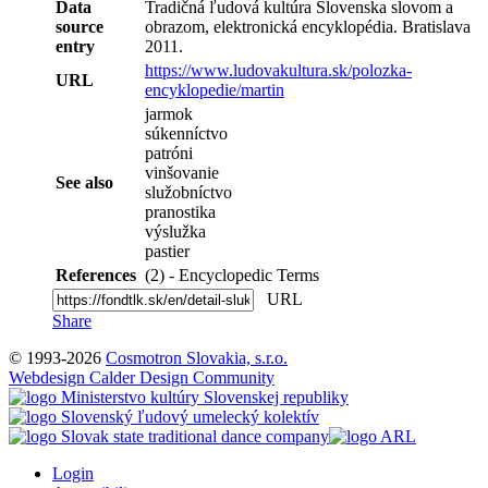
Data
Tradičná ľudová kultúra Slovenska slovom a
source
obrazom, elektronická encyklopédia. Bratislava
entry
2011.
https://www.ludovakultura.sk/polozka-
URL
encyklopedie/martin
jarmok
súkenníctvo
patróni
vinšovanie
See also
služobníctvo
pranostika
výslužka
pastier
References
(2) - Encyclopedic Terms
URL
Share
© 1993-2026
Cosmotron Slovakia, s.r.o.
Webdesign Calder Design Community
Login