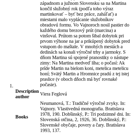
západnom a južnom Slovensku sa na Martina
končil služobný rok (podľa toho výraz
martinkovať – byť bez práce, zaháľať) a
miestami malo vyplácanie služobníkov
obradovú formu. Vo Vajnoroch nosil pastier do
každého domu brezový prút (marcina) a
vinšoval. Prútom sa potom šibal dobytok pri
prvom výhone na jar a prikúpený dobytok pred
vstupom do maštale. V mnohých mestách a
dedinách sa konali výročné trhy a jarmoky. S
dňom Martina sú spojené pranostiky o nástupe
zimy: Na Martina medveď líha; o počasí: Ak
príde Martin na bielom koni, metelica metelicu
honí; Svätý Martin a Hromnice pradú z tej istej
praslice (v oboch dňoch má byť rovnaké
počasie).
Description
Viera Feglová
author
Neumanová, T.: Tradičné výročné zvyky. In:
Vajnory. Vlastivedná monografia. Bratislava
1978, 190. Dobšinský, P.: Tri podzimné dni. In:
Books
Slovenská otčina, 2, 1926, 36. Dobšinský, P.:
Slovenské obyčaje, povery a čary. Bratislava
1993, 137.