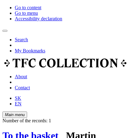
Go to content
Go to menu
Accessibility declaration
Search
My Bookmarks
About
Contact
SK
EN
Main menu
Number of the records: 1
To the basket
Martin