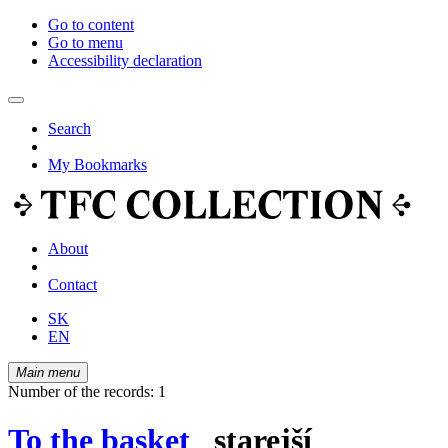
Go to content
Go to menu
Accessibility declaration
Search
My Bookmarks
About
Contact
SK
EN
Main menu
Number of the records: 1
To the basket
starejší