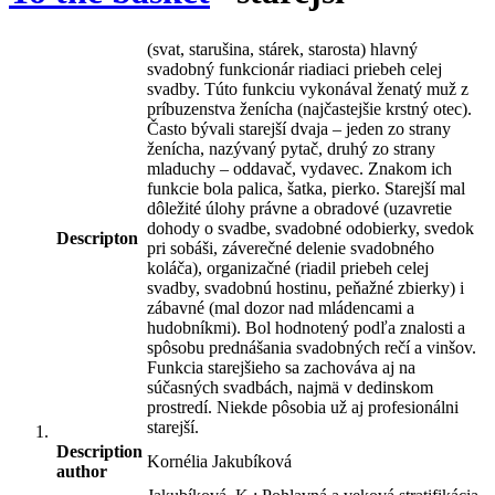
(svat, starušina, stárek, starosta) hlavný
svadobný funkcionár riadiaci priebeh celej
svadby. Túto funkciu vykonával ženatý muž z
príbuzenstva ženícha (najčastejšie krstný otec).
Často bývali starejší dvaja – jeden zo strany
ženícha, nazývaný pytač, druhý zo strany
mladuchy – oddavač, vydavec. Znakom ich
funkcie bola palica, šatka, pierko. Starejší mal
dôležité úlohy právne a obradové (uzavretie
dohody o svadbe, svadobné odobierky, svedok
Descripton
pri sobáši, záverečné delenie svadobného
koláča), organizačné (riadil priebeh celej
svadby, svadobnú hostinu, peňažné zbierky) i
zábavné (mal dozor nad mládencami a
hudobníkmi). Bol hodnotený podľa znalosti a
spôsobu prednášania svadobných rečí a vinšov.
Funkcia starejšieho sa zachováva aj na
súčasných svadbách, najmä v dedinskom
prostredí. Niekde pôsobia už aj profesionálni
starejší.
Description
Kornélia Jakubíková
author