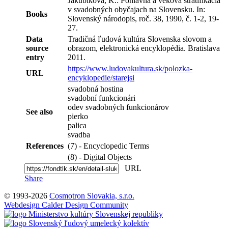
Jakubíková, K.: Pohlavná a veková stratifikácia
v svadobných obyčajach na Slovensku. In:
Books
Slovenský národopis, roč. 38, 1990, č. 1-2, 19-
27.
Data
Tradičná ľudová kultúra Slovenska slovom a
source
obrazom, elektronická encyklopédia. Bratislava
entry
2011.
https://www.ludovakultura.sk/polozka-
URL
encyklopedie/starejsi
svadobná hostina
svadobní funkcionári
odev svadobných funkcionárov
See also
pierko
palica
svadba
References
(7) - Encyclopedic Terms
(8) - Digital Objects
URL
Share
© 1993-2026
Cosmotron Slovakia, s.r.o.
Webdesign Calder Design Community