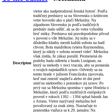
vietor ako nadprirodzená ženská bytosť. Podľa
tradičnej predstavy sa na Slovensku o krútivom
vetre hovorilo ako o plači Meluzíny. Na
západnom Slovensku ju podľa tradičných
predstáv malo utíšiť, ak sa do vetra vyhodila
hrsť múky. Predstava má pravdepodobne pôvod
v povesti o víle Meluzíne. Jej nohy sa v
dôsledku kliatby menili každú sobotu na hadí
chvost. Bola manželkou rytiera Raymondina,
ktorý ju nikdy v sobotu nesmel videť. Meluzína
však zistila, že zákaz porušil. Premenená do
podoby hada odletela z hradu Lusignan, na
Descripton
ktorý sa niekedy v noci vracala, aby sa postarala
o svojich najmladších synov. Odvtedy sa na
tomto hrade v južnom Francúzsku zjavovala,
keď mal zmeniť majiteľa alebo tri dni pred
smrťou niektorého z potomkov jej synov. Po
prvý raz sa Meluzína spomína v spise História o
Meluzíne, ktorý podľa rozličných európskych
povestí v rokoch 1392 – 1394 spísal básnik Jan
z Arrasu. Vietor nazývaný meluzína bol
považovaný za znak zimy. Naznačuje to
pranostika viažuca sa k 29. januáru: Na