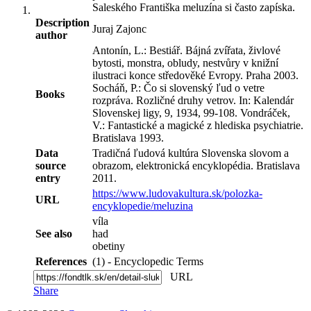
Saleského Františka meluzína si často zapíska.
Description
Juraj Zajonc
author
Antonín, L.: Bestiář. Bájná zvířata, živlové
bytosti, monstra, obludy, nestvůry v knižní
ilustraci konce středověké Evropy. Praha 2003.
Socháň, P.: Čo si slovenský ľud o vetre
Books
rozpráva. Rozličné druhy vetrov. In: Kalendár
Slovenskej ligy, 9, 1934, 99-108. Vondráček,
V.: Fantastické a magické z hlediska psychiatrie.
Bratislava 1993.
Data
Tradičná ľudová kultúra Slovenska slovom a
source
obrazom, elektronická encyklopédia. Bratislava
entry
2011.
https://www.ludovakultura.sk/polozka-
URL
encyklopedie/meluzina
víla
See also
had
obetiny
References
(1) - Encyclopedic Terms
URL
Share