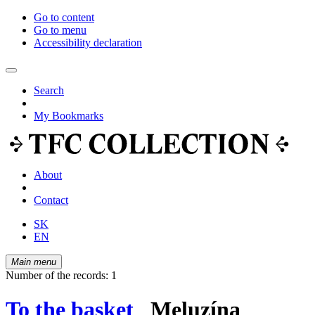
Go to content
Go to menu
Accessibility declaration
Search
My Bookmarks
About
Contact
SK
EN
Main menu
Number of the records: 1
To the basket
Meluzína