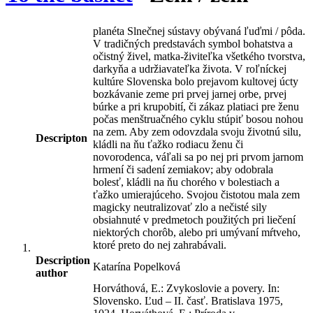
planéta Slnečnej sústavy obývaná ľuďmi / pôda.
V tradičných predstavách symbol bohatstva a
očistný živel, matka-živiteľka všetkého tvorstva,
darkyňa a udržiavateľka života. V roľníckej
kultúre Slovenska bolo prejavom kultovej úcty
bozkávanie zeme pri prvej jarnej orbe, prvej
búrke a pri krupobití, či zákaz platiaci pre ženu
počas menštruačného cyklu stúpiť bosou nohou
na zem. Aby zem odovzdala svoju životnú silu,
Descripton
kládli na ňu ťažko rodiacu ženu či
novorodenca, váľali sa po nej pri prvom jarnom
hrmení či sadení zemiakov; aby odobrala
bolesť, kládli na ňu chorého v bolestiach a
ťažko umierajúceho. Svojou čistotou mala zem
magicky neutralizovať zlo a nečisté sily
obsiahnuté v predmetoch použitých pri liečení
niektorých chorôb, alebo pri umývaní mŕtveho,
ktoré preto do nej zahrabávali.
Description
Katarína Popelková
author
Horváthová, E.: Zvykoslovie a povery. In:
Slovensko. Ľud – II. časť. Bratislava 1975,