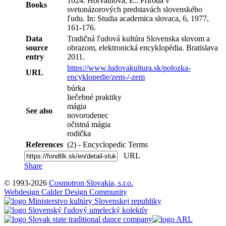
1024. Horváthová, E.: Príroda v
Books
svetonázorových predstavách slovenského
ľudu. In: Studia academica slovaca, 6, 1977,
161-176.
Data
Tradičná ľudová kultúra Slovenska slovom a
source
obrazom, elektronická encyklopédia. Bratislava
entry
2011.
https://www.ludovakultura.sk/polozka-
URL
encyklopedie/zem-/-zem
búrka
liečebné praktiky
mágia
See also
novorodenec
očistná mágia
rodička
References
(2) - Encyclopedic Terms
URL
Share
© 1993-2026
Cosmotron Slovakia, s.r.o.
Webdesign Calder Design Community