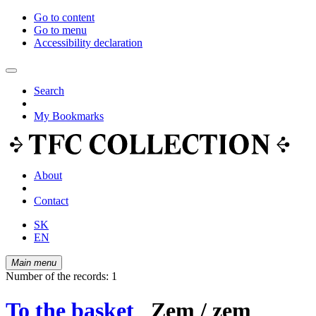
Go to content
Go to menu
Accessibility declaration
Search
My Bookmarks
About
Contact
SK
EN
Main menu
Number of the records: 1
To the basket
Zem / zem