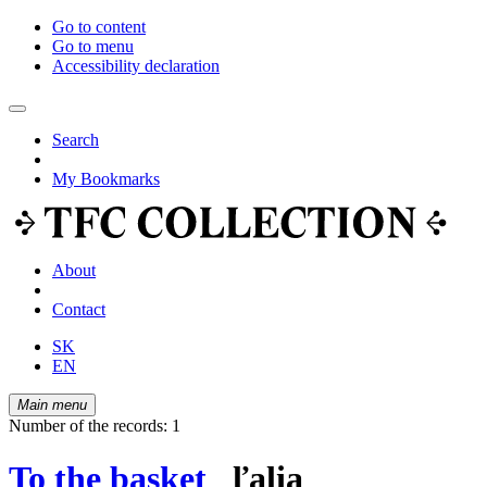
Go to content
Go to menu
Accessibility declaration
Search
My Bookmarks
About
Contact
SK
EN
Main menu
Number of the records: 1
To the basket
ľalia