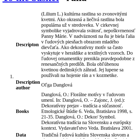
(Lilium L.) kultúrna rastlina so zvonovitými
kvetmi. Ako okrasná a liečivá rastlina bola
populárna už v stredoveku. V cirkevnej
symbolike vyjadrovala svätosť, nepoškvrnenosť
Panny Márie. V nadväznosti na ňu je biela ľalia
v ľudových piesňach obrazom mladého
Descripton
dievčaťa. Ako dekoratívny motív sa často
vyskytuje v heraldike a textilných vzoroch. Do
ľudovej ornamentiky prenikla pravdepodobne z
renesančných predlôh. Bola obľúbenou
kvetinou dedinských záhrad. Jej lupene sa
používali na hojenie rán a v kozmetike.
Description
Oľga Danglová
author
Danglová, O.: Florálne motívy v ľudovom
umení. In: Danglová, O. – Zajonc, J. (ed.):
Dekoratívny prejav - tradícia a súčasnosť.
Books
Etnologické štúdie 6. Veda, Bratislava 1998, s.
21-35. Danglová, O.: Dekor/ Symbol.
Dekoratívna tradícia na Slovensku a európsky
kontext. Vydavateľstvo Veda. Bratislava 2001.
Data
Tradičná ľudová kultúra Slovenska slovom a