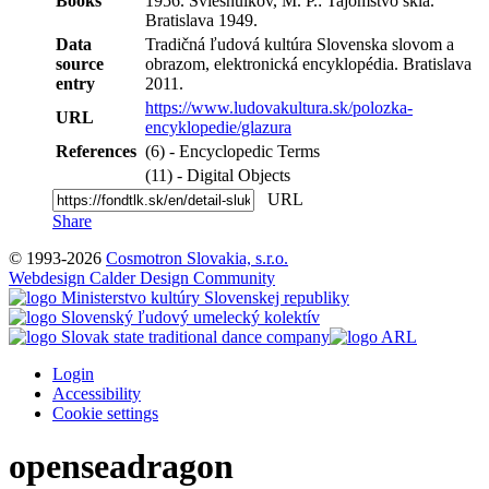
Books
1956. Sviešnuikov, M. P.: Tajomstvo skla.
Bratislava 1949.
Data
Tradičná ľudová kultúra Slovenska slovom a
source
obrazom, elektronická encyklopédia. Bratislava
entry
2011.
https://www.ludovakultura.sk/polozka-
URL
encyklopedie/glazura
References
(6) - Encyclopedic Terms
(11) - Digital Objects
URL
Share
© 1993-2026
Cosmotron Slovakia, s.r.o.
Webdesign Calder Design Community
Login
Accessibility
Cookie settings
openseadragon