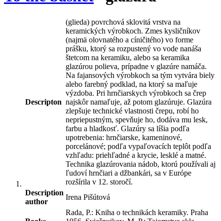
(glieda) povrchová sklovitá vrstva na
keramických výrobkoch. Zmes kysličníkov
(najmä olovnatého a cíničitého) vo forme
prášku, ktorý sa rozpustený vo vode nanáša
štetcom na keramiku, alebo sa keramika
glazúrou polieva, prípadne v glazúre namáča.
Na fajansových výrobkoch sa tým vytvára biely
alebo farebný podklad, na ktorý sa maľuje
výzdoba. Pri hrnčiarskych výrobkoch sa črep
Descripton
najskôr namaľuje, až potom glazúruje. Glazúra
zlepšuje technické vlastnosti črepu, robí ho
nepriepustným, spevňuje ho, dodáva mu lesk,
farbu a hladkosť. Glazúry sa líšia podľa
upotrebenia: hrnčiarske, kameninové,
porcelánové; podľa vypaľovacích teplôt podľa
vzhľadu: priehľadné a krycie, lesklé a matné.
Technika glazúrovania nádob, ktorú používali aj
ľudoví hrnčiari a džbankári, sa v Európe
rozšírila v 12. storočí.
Description
Irena Pišútová
author
Rada, P.: Kniha o technikách keramiky. Praha