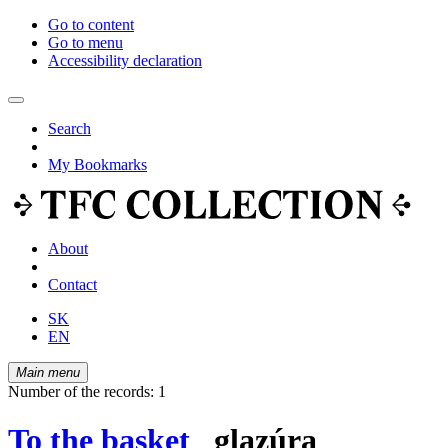
Go to content
Go to menu
Accessibility declaration
Search
My Bookmarks
About
Contact
SK
EN
Main menu
Number of the records: 1
To the basket
glazúra