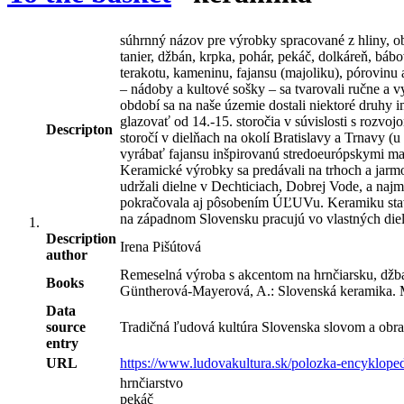
súhrnný názov pre výrobky spracované z hliny, obs
tanier, džbán, krpka, pohár, pekáč, dolkáreň, báb
terakotu, kameninu, fajansu (majoliku), pórovinu
– nádoby a kultové sošky – sa tvarovali ručne a 
období sa na naše územie dostali niektoré druhy
glazovať od 14.-15. storočia v súvislosti s rozvo
Descripton
storočí v dielňach na okolí Bratislavy a Trnavy 
vyrábať fajansu inšpirovanú stredoeurópskymi man
Keramické výrobky sa predávali na trhoch a jarmo
udržali dielne v Dechticiach, Dobrej Vode, a najm
pokračovala aj pôsobením ÚĽUVu. Keramiku stavan
na západnom Slovensku pracujú vo vlastných dielň
Description
Irena Pišútová
author
Remeselná výroba s akcentom na hrnčiarsku, džb
Books
Güntherová-Mayerová, A.: Slovenská keramika. Ma
Data
source
Tradičná ľudová kultúra Slovenska slovom a obra
entry
URL
https://www.ludovakultura.sk/polozka-encyklope
hrnčiarstvo
pekáč