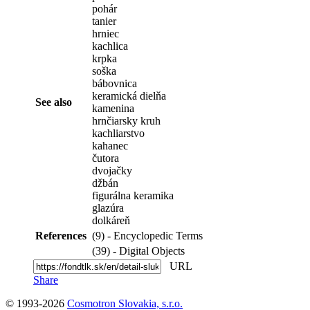
pohár
tanier
hrniec
kachlica
krpka
soška
bábovnica
keramická dielňa
See also
kamenina
hrnčiarsky kruh
kachliarstvo
kahanec
čutora
dvojačky
džbán
figurálna keramika
glazúra
dolkáreň
References
(9) - Encyclopedic Terms
(39) - Digital Objects
URL
Share
© 1993-2026
Cosmotron Slovakia, s.r.o.