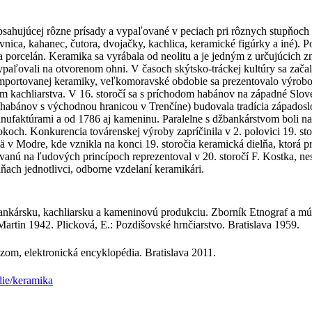
ahujúcej rôzne prísady a vypaľované v peciach pri rôznych stupňoch te
ovnica, kahanec, čutora, dvojačky, kachlica, keramické figúrky a iné). 
 a porcelán. Keramika sa vyrábala od neolitu a je jedným z určujúcich
vypaľovali na otvorenom ohni. V časoch skýtsko-tráckej kultúry sa zač
 importovanej keramiky, veľkomoravské obdobie sa prezentovalo výrobou
jom kachliarstva. V 16. storočí sa s príchodom habánov na západné Slove
(u habánov s východnou hranicou v Trenčíne) budovala tradícia západo
ufaktúrami a od 1786 aj kameninu. Paralelne s džbankárstvom boli na vi
koch. Konkurencia továrenskej výroby zapríčinila v 2. polovici 19. sto
ä v Modre, kde vznikla na konci 19. storočia keramická dielňa, ktorá p
ú na ľudových princípoch reprezentoval v 20. storočí F. Kostka, nesk
ach jednotlivci, odborne vzdelaní keramikári.
ankársku, kachliarsku a kameninovú produkciu. Zborník Etnograf a m
rtin 1942. Plicková, E.: Pozdišovské hrnčiarstvo. Bratislava 1959.
zom, elektronická encyklopédia. Bratislava 2011.
die/keramika