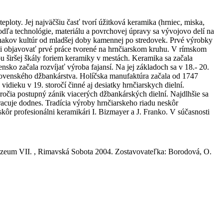
ploty. Jej najväčšiu časť tvorí úžitková keramika (hrniec, miska,
Podľa technológie, materiálu a povrchovej úpravy sa vývojovo delí na
 znakov kultúr od mladšej doby kamennej po stredovek. Prvé výrobky
ali objavovať prvé práce tvorené na hrnčiarskom kruhu. V rímskom
 širšej škály foriem keramiky v mestách. Keramika sa začala
nsko začala rozvíjať výroba fajansí. Na jej základoch sa v 18.- 20.
slovenského džbankárstva. Holíčska manufaktúra začala od 1747
dieku v 19. storočí činné aj desiatky hrnčiarskych dielní.
ročia postupný zánik viacerých džbankárských dielní. Najdlhšie sa
racuje dodnes. Tradícia výroby hrnčiarskeho riadu neskôr
ôr profesionálni keramikári I. Bizmayer a J. Franko. V súčasnosti
úzeum VII. , Rimavská Sobota 2004. Zostavovateľka: Borodová, O.