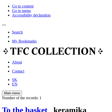
Go to content
Go to menu
Accessibility declaration
Search
My Bookmarks
About
Contact
SK
EN
Main menu
Number of the records: 1
To the basket
keramika