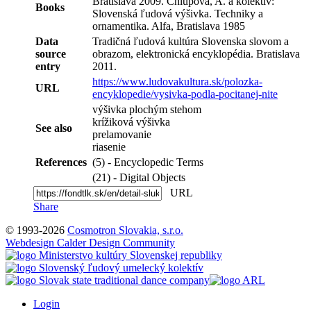
Bratislava 2009. Chlupová, A. a kolektív:
Books
Slovenská ľudová výšivka. Techniky a
ornamentika. Alfa, Bratislava 1985
Data
Tradičná ľudová kultúra Slovenska slovom a
source
obrazom, elektronická encyklopédia. Bratislava
entry
2011.
https://www.ludovakultura.sk/polozka-
URL
encyklopedie/vysivka-podla-pocitanej-nite
výšivka plochým stehom
krížiková výšivka
See also
prelamovanie
riasenie
References
(5) - Encyclopedic Terms
(21) - Digital Objects
URL
Share
© 1993-2026
Cosmotron Slovakia, s.r.o.
Webdesign Calder Design Community
Login