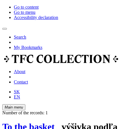
Go to content
Go to menu
Accessibility declaration
Search
My Bookmarks
About
Contact
SK
EN
Main menu
Number of the records: 1
To the basket
výšivka podľa