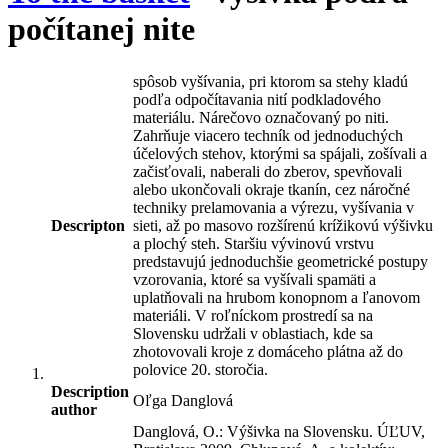
počítanej nite
spôsob vyšívania, pri ktorom sa stehy kladú
podľa odpočítavania nití podkladového
materiálu. Nárečovo označovaný po niti.
Zahrňuje viacero techník od jednoduchých
účelových stehov, ktorými sa spájali, zošívali a
začisťovali, naberali do zberov, spevňovali
alebo ukončovali okraje tkanín, cez náročné
techniky prelamovania a výrezu, vyšívania v
Descripton
sieti, až po masovo rozšírenú krížikovú výšivku
a plochý steh. Staršiu vývinovú vrstvu
predstavujú jednoduchšie geometrické postupy
vzorovania, ktoré sa vyšívali spamäti a
uplatňovali na hrubom konopnom a ľanovom
materiáli. V roľníckom prostredí sa na
Slovensku udržali v oblastiach, kde sa
zhotovovali kroje z domáceho plátna až do
polovice 20. storočia.
Description
Oľga Danglová
author
Danglová, O.: Výšivka na Slovensku. ÚĽUV,