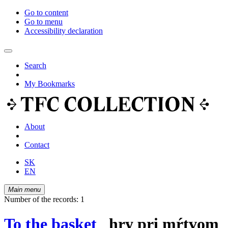
Go to content
Go to menu
Accessibility declaration
Search
My Bookmarks
About
Contact
SK
EN
Main menu
Number of the records: 1
To the basket
hry pri mŕtvom