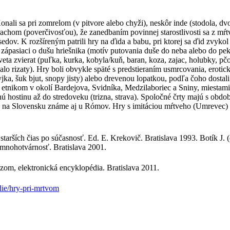
nali sa pri zomrelom (v pitvore alebo chyži), neskôr inde (stodola, d
trachom (poverčivosťou), že zanedbaním povinnej starostlivosti sa z mŕ
sedov. K rozšíreným patrili hry na ďida a babu, pri ktorej sa ďid zvyk
zápasiaci o dušu hriešnika (motív putovania duše do neba alebo do pekl
sveta zvierat (puľka, kurka, kobyla/kuň, baran, koza, zajac, holubky, pč
, salo rizaty). Hry boli obvykle späté s predstieraním usmrcovania, erot
ka, šuk bjut, snopy jisty) alebo drevenou lopatkou, podľa čoho dostali
etnikom v okolí Bardejova, Svidníka, Medzilaboriec a Sniny, miestami s
bnú hostinu až do stredoveku (trizna, strava). Spoločné črty majú s ob
 je na Slovensku známe aj u Rómov. Hry s imitáciou mŕtveho (Umrevec)
starších čias po súčasnosť. Ed. E. Krekovič. Bratislava 1993. Botík J. 
 mnohotvárnosť. Bratislava 2001.
zom, elektronická encyklopédia. Bratislava 2011.
die/hry-pri-mrtvom