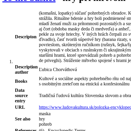
(komašni, lopatky) súčasť pohrebných obradov. Ko
strážila. Rituálne bdenie a hry boli podmienené s
mladí ženatí muži za prítomnosti pozostalých a su
aj čort (obdoba masky deda či medveďa) a anheľ, 
pekle za svoje hriechy. V iných hrách čerpali zo 
Descripton
ďivadlo), časť tvorili súperivé hry (barana rizaty
povrieslom, skrúteným ručníkom (rušnyk, šejka/šyj
vyskytovali v obciach s rusínskym či ukrajinským 
staršími hrami, ktoré sprevádzali pohreb a pohre
de priveghi). Stráženie mŕtveho spojené s hrami
Description
Ľubica Chorváthová
author
Kultové a sociálne aspekty pohrebného rítu od naj
Books
s osobitným zreteľom na etnickú a konfesionálnu
Data
source
Tradičná ľudová kultúra Slovenska slovom a obra
entry
URL
https://www.ludovakultura.sk/polozka-encyklope
maska
See also
hry
pohreb
References
(6) - Encyclopedic Terms