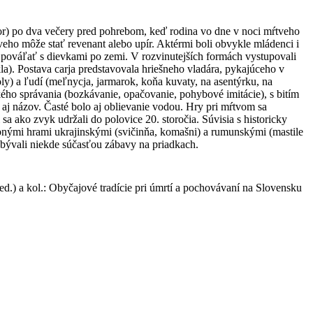
vor) po dva večery pred pohrebom, keď rodina vo dne v noci mŕtveho
tveho môže stať revenant alebo upír. Aktérmi boli obvykle mládenci i
ol pováľať s dievkami po zemi. V rozvinutejších formách vystupovali
a). Postava carja predstavovala hriešneho vladára, pykajúceho v
oly) a ľudí (meľnycja, jarmarok, koňa kuvaty, na asentýrku, na
ického správania (bozkávanie, opačovanie, pohybové imitácie), s bitím
 aj názov. Časté bolo aj oblievanie vodou. Hry pri mŕtvom sa
a ako zvyk udržali do polovice 20. storočia. Súvisia s historicky
dobnými hrami ukrajinskými (svičinňa, komašni) a rumunskými (mastile
 bývali niekde súčasťou zábavy na priadkach.
(ed.) a kol.: Obyčajové tradície pri úmrtí a pochovávaní na Slovensku