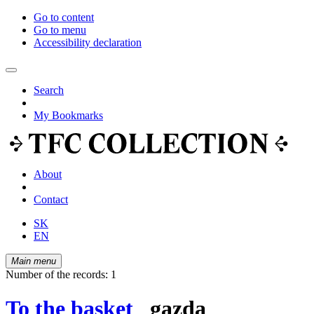
Go to content
Go to menu
Accessibility declaration
Search
My Bookmarks
About
Contact
SK
EN
Main menu
Number of the records: 1
To the basket
gazda