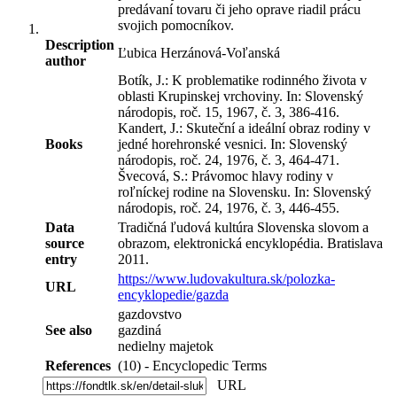
predávaní tovaru či jeho oprave riadil prácu
svojich pomocníkov.
Description
Ľubica Herzánová-Voľanská
author
Botík, J.: K problematike rodinného života v
oblasti Krupinskej vrchoviny. In: Slovenský
národopis, roč. 15, 1967, č. 3, 386-416.
Kandert, J.: Skuteční a ideální obraz rodiny v
Books
jedné horehronské vesnici. In: Slovenský
národopis, roč. 24, 1976, č. 3, 464-471.
Švecová, S.: Právomoc hlavy rodiny v
roľníckej rodine na Slovensku. In: Slovenský
národopis, roč. 24, 1976, č. 3, 446-455.
Data
Tradičná ľudová kultúra Slovenska slovom a
source
obrazom, elektronická encyklopédia. Bratislava
entry
2011.
https://www.ludovakultura.sk/polozka-
URL
encyklopedie/gazda
gazdovstvo
See also
gazdiná
nedielny majetok
References
(10) - Encyclopedic Terms
URL