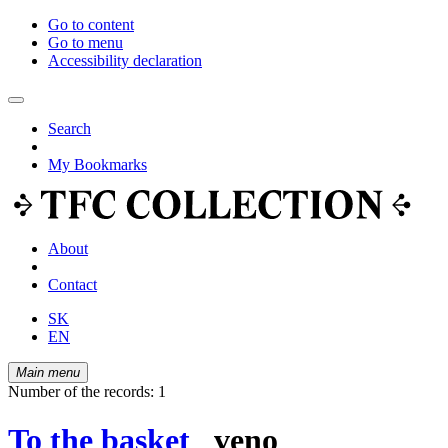
Go to content
Go to menu
Accessibility declaration
Search
My Bookmarks
About
Contact
SK
EN
Main menu
Number of the records: 1
To the basket
veno