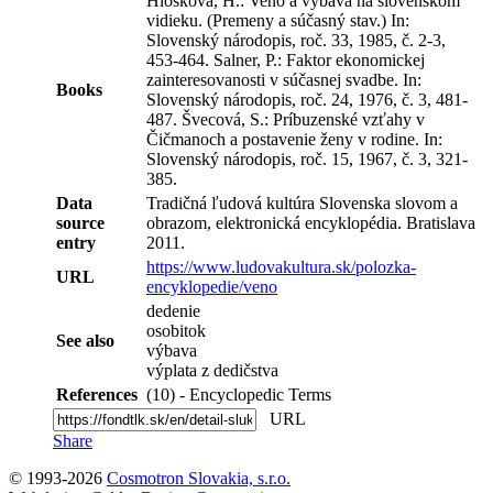
Hlôšková, H.: Veno a výbava na slovenskom
vidieku. (Premeny a súčasný stav.) In:
Slovenský národopis, roč. 33, 1985, č. 2-3,
453-464. Salner, P.: Faktor ekonomickej
zainteresovanosti v súčasnej svadbe. In:
Books
Slovenský národopis, roč. 24, 1976, č. 3, 481-
487. Švecová, S.: Príbuzenské vzťahy v
Čičmanoch a postavenie ženy v rodine. In:
Slovenský národopis, roč. 15, 1967, č. 3, 321-
385.
Data
Tradičná ľudová kultúra Slovenska slovom a
source
obrazom, elektronická encyklopédia. Bratislava
entry
2011.
https://www.ludovakultura.sk/polozka-
URL
encyklopedie/veno
dedenie
osobitok
See also
výbava
výplata z dedičstva
References
(10) - Encyclopedic Terms
URL
Share
© 1993-2026
Cosmotron Slovakia, s.r.o.