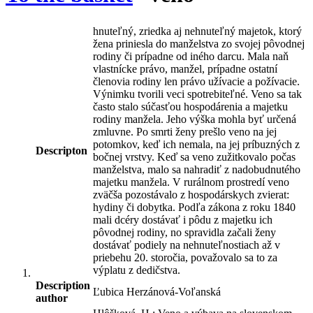
hnuteľný, zriedka aj nehnuteľný majetok, ktorý
žena priniesla do manželstva zo svojej pôvodnej
rodiny či prípadne od iného darcu. Mala naň
vlastnícke právo, manžel, prípadne ostatní
členovia rodiny len právo užívacie a požívacie.
Výnimku tvorili veci spotrebiteľné. Veno sa tak
často stalo súčasťou hospodárenia a majetku
rodiny manžela. Jeho výška mohla byť určená
zmluvne. Po smrti ženy prešlo veno na jej
potomkov, keď ich nemala, na jej príbuzných z
Descripton
bočnej vrstvy. Keď sa veno zužitkovalo počas
manželstva, malo sa nahradiť z nadobudnutého
majetku manžela. V rurálnom prostredí veno
zväčša pozostávalo z hospodárskych zvierat:
hydiny či dobytka. Podľa zákona z roku 1840
mali dcéry dostávať i pôdu z majetku ich
pôvodnej rodiny, no spravidla začali ženy
dostávať podiely na nehnuteľnostiach až v
priebehu 20. storočia, považovalo sa to za
výplatu z dedičstva.
Description
Ľubica Herzánová-Voľanská
author