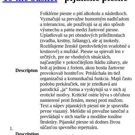
Folklórne piesne o pití alkoholu a následkoch.
Vyznačujú sa prevažne humorným nadhľadom
a toleranciou, ale používajú sa aj ako spôsob
výsmechu a patria medzi žartovné piesne.
Uplatňovali sa pri obradových príležitostiach
(svadba, krstiny, fašiangy), ale aj inokedy.
Rozlišujeme ženské (predovšetkým svadobné a
krstinové) a mužské. Piesne sa spievali len v
určitých, pre ne vhodných situáciách,
najčastejšie v pokročilejšom štádiu zábavy, ale
boli aj jednou z foriem, akou hostia žartovne
Descripton
provokovali hostiteľov. Prislúchala im tiež
organizačná a komunikačná funkcia. Majú často
podobu prekáračiek, nie je zriedkavá ani
parodická „ja“ forma a vyskytujú sa v nich aj
erotické motívy. Kritické ostrie býva s obľubou
namierené proti ženám, menej proti mužom.
Text a nápev pijanských piesní nie je spravidla
pevne viazaný. Melódie sú prevažne tanečné a
prevládajú v nich staršie a modálne tonálne
štruktúry. Pijanské piesne sú dodnes živou
súčasťou spevného repertoáru.
Description