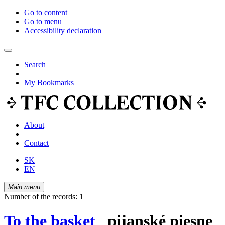
Go to content
Go to menu
Accessibility declaration
Search
My Bookmarks
About
Contact
SK
EN
Main menu
Number of the records: 1
To the basket
pijanské piesne