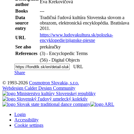
Eva Krekovičová
author
Books
---
Data
Tradičná ľudová kultúra Slovenska slovom a
source
obrazom, elektronická encyklopédia. Bratislava
entry
2011.
https://www.ludovakultura.sk/polozka-
URL
encyklopedie/pijanske-piesne
See also
prekáračky
References
(3) - Encyclopedic Terms
(56) - Digital Objects
URL
Share
© 1993-2026
Cosmotron Slovakia, s.r.o.
Webdesign Calder Design Community
Login
Accessibility
Cookie settings