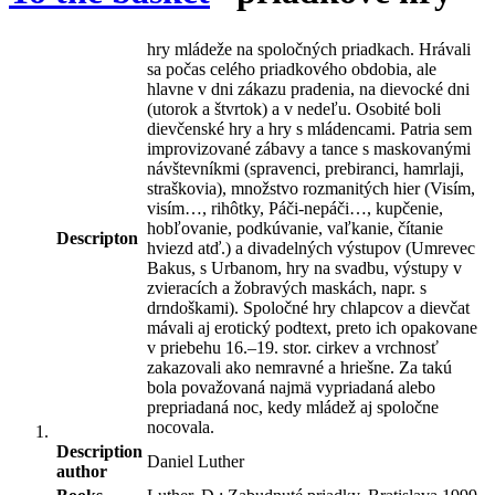
hry mládeže na spoločných priadkach. Hrávali
sa počas celého priadkového obdobia, ale
hlavne v dni zákazu pradenia, na dievocké dni
(utorok a štvrtok) a v nedeľu. Osobité boli
dievčenské hry a hry s mládencami. Patria sem
improvizované zábavy a tance s maskovanými
návštevníkmi (spravenci, prebiranci, hamrlaji,
straškovia), množstvo rozmanitých hier (Visím,
visím…, rihôtky, Páči-nepáči…, kupčenie,
hobľovanie, podkúvanie, vaľkanie, čítanie
Descripton
hviezd atď.) a divadelných výstupov (Umrevec
Bakus, s Urbanom, hry na svadbu, výstupy v
zvieracích a žobravých maskách, napr. s
drndoškami). Spoločné hry chlapcov a dievčat
mávali aj erotický podtext, preto ich opakovane
v priebehu 16.–19. stor. cirkev a vrchnosť
zakazovali ako nemravné a hriešne. Za takú
bola považovaná najmä vypriadaná alebo
prepriadaná noc, kedy mládež aj spoločne
nocovala.
Description
Daniel Luther
author