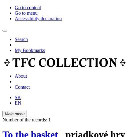
Go to content
Go to menu
Accessibility declaration
Search
My Bookmarks
About
Contact
SK
EN
Main menu
Number of the records: 1
To the basket
priadkové hry