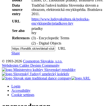
Books
Luther, D.: Zabudnuté priadky. Bratislava 1999.
Data
Tradičná ľudová kultúra Slovenska slovom a
source
obrazom, elektronická encyklopédia. Bratislava
entry
2011.
https://www.ludovakultura.sk/polozka-
URL
encyklopedie/priadkove-hry
priadky
See also
hry
References
(3) - Encyclopedic Terms
(2) - Digital Objects
URL
Share
© 1993-2026
Cosmotron Slovakia, s.r.o.
Webdesign Calder Design Community
Login
Accessibility
Cookie settings