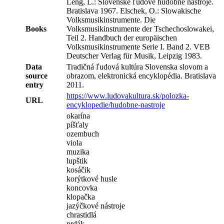
Leng, L.: Slovenské ľudové hudobné nástroje.
Bratislava 1967. Elschek, O.: Slowakische
Volksmusikinstrumente. Die
Books
Volksmusikinstrumente der Tschechoslowakei,
Teil 2. Handbuch der europäischen
Volksmusikinstrumente Serie I. Band 2. VEB
Deutscher Verlag für Musik, Leipzig 1983.
Data
Tradičná ľudová kultúra Slovenska slovom a
source
obrazom, elektronická encyklopédia. Bratislava
entry
2011.
https://www.ludovakultura.sk/polozka-
URL
encyklopedie/hudobne-nastroje
okarína
píšťaly
ozembuch
viola
muzika
lupštik
kosáčik
korýtkové husle
koncovka
klopačka
jazýčkové nástroje
chrastidlá
prdák