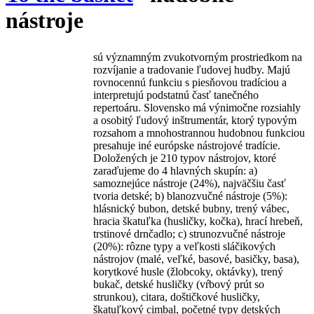
nástroje
sú významným zvukotvorným prostriedkom na
rozvíjanie a tradovanie ľudovej hudby. Majú
rovnocennú funkciu s piesňovou tradíciou a
interpretujú podstatnú časť tanečného
repertoáru. Slovensko má výnimočne rozsiahly
a osobitý ľudový inštrumentár, ktorý typovým
rozsahom a mnohostrannou hudobnou funkciou
presahuje iné európske nástrojové tradície.
Doložených je 210 typov nástrojov, ktoré
zaraďujeme do 4 hlavných skupín: a)
samoznejúce nástroje (24%), najväčšiu časť
tvoria detské; b) blanozvučné nástroje (5%):
hlásnický bubon, detské bubny, trený vábec,
hracia škatuľka (husličky, kočka), hrací hrebeň,
trstinové drnčadlo; c) strunozvučné nástroje
(20%): rôzne typy a veľkosti sláčikových
nástrojov (malé, veľké, basové, basičky, basa),
korytkové husle (žlobcoky, oktávky), trený
bukač, detské husličky (vŕbový prút so
strunkou), citara, doštičkové husličky,
škatuľkový cimbal, početné typy detských