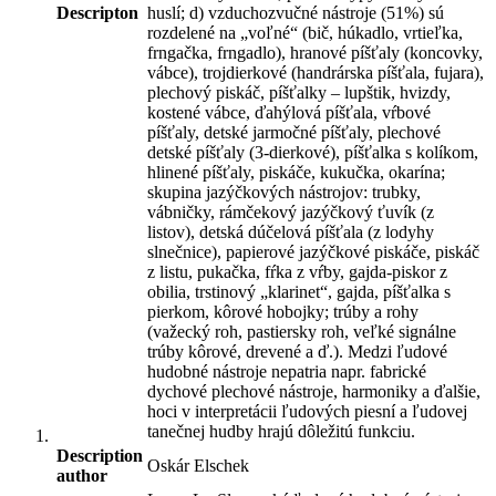
Descripton
huslí; d) vzduchozvučné nástroje (51%) sú
rozdelené na „voľné“ (bič, húkadlo, vrtieľka,
frngačka, frngadlo), hranové píšťaly (koncovky,
vábce), trojdierkové (handrárska píšťala, fujara),
plechový piskáč, píšťalky – lupštik, hvizdy,
kostené vábce, ďahýlová píšťala, vŕbové
píšťaly, detské jarmočné píšťaly, plechové
detské píšťaly (3-dierkové), píšťalka s kolíkom,
hlinené píšťaly, piskáče, kukučka, okarína;
skupina jazýčkových nástrojov: trubky,
vábničky, rámčekový jazýčkový ťuvík (z
listov), detská dúčelová píšťala (z lodyhy
slnečnice), papierové jazýčkové piskáče, piskáč
z listu, pukačka, fŕka z vŕby, gajda-piskor z
obilia, trstinový „klarinet“, gajda, píšťalka s
pierkom, kôrové hobojky; trúby a rohy
(važecký roh, pastiersky roh, veľké signálne
trúby kôrové, drevené a ď.). Medzi ľudové
hudobné nástroje nepatria napr. fabrické
dychové plechové nástroje, harmoniky a ďalšie,
hoci v interpretácii ľudových piesní a ľudovej
tanečnej hudby hrajú dôležitú funkciu.
Description
Oskár Elschek
author