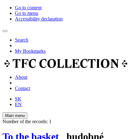
Go to content
Go to menu
Accessibility declaration
Search
My Bookmarks
About
Contact
SK
EN
Main menu
Number of the records: 1
To the basket
hudobné