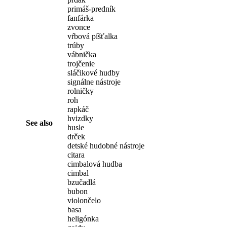
primáš-predník
fanfárka
zvonce
vŕbová píšťalka
trúby
vábnička
trojčenie
sláčikové hudby
signálne nástroje
rolničky
roh
rapkáč
hvizdky
See also
husle
drček
detské hudobné nástroje
citara
cimbalová hudba
cimbal
bzučadlá
bubon
violončelo
basa
heligónka