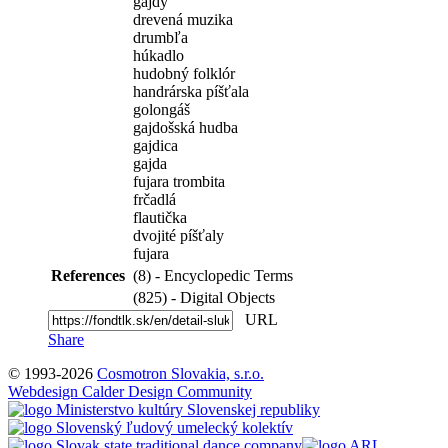
gajdy
drevená muzika
drumbľa
húkadlo
hudobný folklór
handrárska píšťala
golongáš
gajdošská hudba
gajdica
gajda
fujara trombita
frčadlá
flautička
dvojité píšťaly
fujara
References
(8) - Encyclopedic Terms
(825) - Digital Objects
URL
Share
© 1993-2026
Cosmotron Slovakia, s.r.o.
Webdesign Calder Design Community