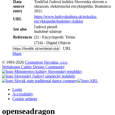
Data
Tradičná ľudová kultúra Slovenska slovom a
source
obrazom, elektronická encyklopédia. Bratislava
entry
2011.
https://www.ludovakultura.sk/polozka-
URL
encyklopedie/hudobny-folklor
ľudová pieseň
See also
hudobné nástroje
References
(2) - Encyclopedic Terms
(724) - Digital Objects
URL
Share
© 1993-2026
Cosmotron Slovakia, s.r.o.
Webdesign Calder Design Community
Login
Accessibility
Cookie settings
openseadragon