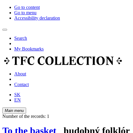
Go to content
Go to menu
Accessibility declaration
Search
My Bookmarks
About
Contact
SK
EN
Main menu
Number of the records: 1
To the basket
hudobný folklór