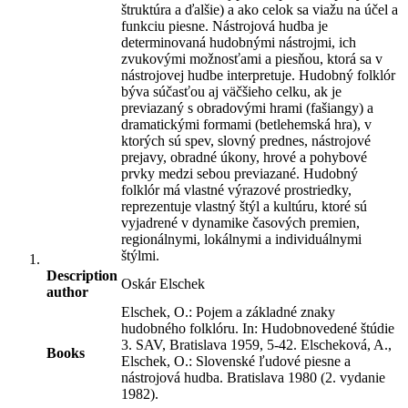
štruktúra a ďalšie) a ako celok sa viažu na účel a
funkciu piesne. Nástrojová hudba je
determinovaná hudobnými nástrojmi, ich
zvukovými možnosťami a piesňou, ktorá sa v
nástrojovej hudbe interpretuje. Hudobný folklór
býva súčasťou aj väčšieho celku, ak je
previazaný s obradovými hrami (fašiangy) a
dramatickými formami (betlehemská hra), v
ktorých sú spev, slovný prednes, nástrojové
prejavy, obradné úkony, hrové a pohybové
prvky medzi sebou previazané. Hudobný
folklór má vlastné výrazové prostriedky,
reprezentuje vlastný štýl a kultúru, ktoré sú
vyjadrené v dynamike časových premien,
regionálnymi, lokálnymi a individuálnymi
štýlmi.
Description
Oskár Elschek
author
Elschek, O.: Pojem a základné znaky
hudobného folklóru. In: Hudobnovedené štúdie
3. SAV, Bratislava 1959, 5-42. Elscheková, A.,
Books
Elschek, O.: Slovenské ľudové piesne a
nástrojová hudba. Bratislava 1980 (2. vydanie
1982).