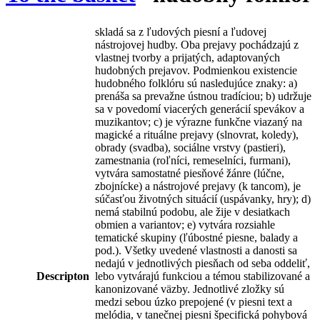
skladá sa z ľudových piesní a ľudovej
nástrojovej hudby. Oba prejavy pochádzajú z
vlastnej tvorby a prijatých, adaptovaných
hudobných prejavov. Podmienkou existencie
hudobného folklóru sú nasledujúce znaky: a)
prenáša sa prevažne ústnou tradíciou; b) udržuje
sa v povedomí viacerých generácií spevákov a
muzikantov; c) je výrazne funkčne viazaný na
magické a rituálne prejavy (slnovrat, koledy),
obrady (svadba), sociálne vrstvy (pastieri),
zamestnania (roľníci, remeselníci, furmani),
vytvára samostatné piesňové žánre (lúčne,
zbojnícke) a nástrojové prejavy (k tancom), je
súčasťou životných situácií (uspávanky, hry); d)
nemá stabilnú podobu, ale žije v desiatkach
obmien a variantov; e) vytvára rozsiahle
tematické skupiny (ľúbostné piesne, balady a
pod.). Všetky uvedené vlastnosti a danosti sa
nedajú v jednotlivých piesňach od seba oddeliť,
Descripton
lebo vytvárajú funkciou a témou stabilizované a
kanonizované väzby. Jednotlivé zložky sú
medzi sebou úzko prepojené (v piesni text a
melódia, v tanečnej piesni špecifická pohybová