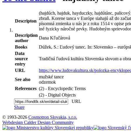
(hajdúch, hajduk, hayduczky, hajdútánc, palicový,
zbraň. Korene tanca v Európe siahajú až do začiatk
Descripton
písomná zmienka u nás je z roku 1514 v opise pr
iné fyzicky náročné prvky. Hudobným sprievodom 
Description
Dana Kľučárová
author
Books
Dúžek, S.: Ľudový tanec. In: Slovensko – európsk
Data
source
Tradičná ľudová kultúra Slovenska slovom a obra
entry
URL
https://www.ludovakultura.sk/polozka-encykloped
mužské tance
See also
odzemok
References
(2) - Encyclopedic Terms
(2) - Digital Objects
URL
Share
© 1993-2026
Cosmotron Slovakia, s.r.o.
Webdesign Calder Design Community