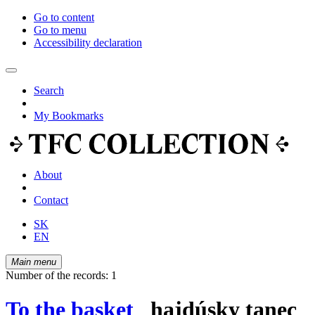
Go to content
Go to menu
Accessibility declaration
Search
My Bookmarks
About
Contact
SK
EN
Main menu
Number of the records: 1
To the basket
hajdúsky tanec