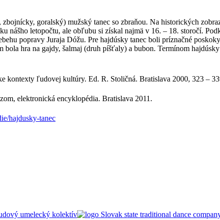
 zbojnícky, goralský) mužský tanec so zbraňou. Na historických zobraze
u nášho letopočtu, ale obľubu si získal najmä v 16. – 18. storočí. Podk
iebehu popravy Juraja Dóžu. Pre hajdúsky tanec boli príznačné poskoky
bola hra na gajdy, šalmaj (druh píšťaly) a bubon. Termínom hajdúsky 
e kontexty ľudovej kultúry. Ed. R. Stoličná. Bratislava 2000, 323 – 33
zom, elektronická encyklopédia. Bratislava 2011.
ie/hajdusky-tanec