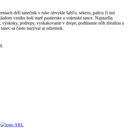
niach drží tanečník v ruke obvykle šabľu, sekeru, palicu či inú
ladom vzniku boli staré pastierske a vojenské tance. Najstaršia
, výskoky, podrepy, vyskakovanie v drepe, podtínanie nôh zbraňou a
tanec sa často nazýval aj odzemok.
9.