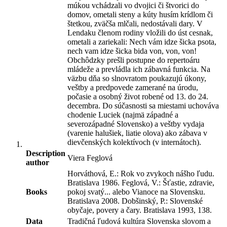
múkou vchádzali vo dvojici či štvorici do
domov, ometali steny a kúty husím krídlom či
štetkou, zväčša mlčali, nedostávali dary. V
Lendaku členom rodiny vložili do úst cesnak,
ometali a zariekali: Nech vám idze šicka psota,
nech vam idze šicka bida von, von, von!
Obchôdzky prešli postupne do repertoáru
mládeže a prevládla ich zábavná funkcia. Na
väzbu dňa so slnovratom poukazujú úkony,
veštby a predpovede zamerané na úrodu,
počasie a osobný život robené od 13. do 24.
decembra. Do súčasnosti sa miestami uchováva
chodenie Luciek (najmä západné a
severozápadné Slovensko) a veštby vydaja
(varenie halušiek, liatie olova) ako zábava v
dievčenských kolektívoch (v internátoch).
Description
Viera Feglová
author
Horváthová, E.: Rok vo zvykoch nášho ľudu.
Bratislava 1986. Feglová, V.: Šťastie, zdravie,
Books
pokoj svatý... alebo Vianoce na Slovensku.
Bratislava 2008. Dobšinský, P.: Slovenské
obyčaje, povery a čary. Bratislava 1993, 138.
Data
Tradičná ľudová kultúra Slovenska slovom a