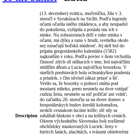
(13. december) svätica, mučeníčka, žila v 3.
storočí v Syrakúzach na Sicílii. Podľa legendy
očami očarila istého mládenca, a aby neupadol
do pokušenia, vylúpila a poslala mu ich v
miske. Na zobrazeniach drží v ruke misku s
očami, má dýku a ranu v hrudi, svetielka okolo
nej označujú božskú múdrosť. Jej deň bol do
prijatia gregoriánskeho kalendára (1582)
najkratším v roku. Podľa povier v ňom vrcholila
činnosť zlých síl sídliacich v tme, bol najväčším
stridžím dňom a Lucia najväčšou bosorkou. V
starších predstavách bola ochrankyňou pradenia
a priadok, s čím súvisel zákaz priasť a šiť.
Verilo sa, že bosorky o polnoci mútia pod
mostami mlieko, preto nesmela na dvor vstúpiť
cudzia žena, nesmelo sa nič požičať ani vrátiť;
do začiatku 20. storočia sa na dvere domov a
hospodárskych budov kreslili kolomažou,
neskôr cesnakom luciine kríže; zlé sily sa
Descripton
zaháňali hlukom v obci a na krížnych cestách.
Okrem východného Slovenska boli rozšírené
obchôdzky maskovaných Luciek: ženy v
bielych šatách, plachtách, s tvárami obielenými