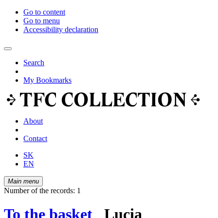
Go to content
Go to menu
Accessibility declaration
Search
My Bookmarks
About
Contact
SK
EN
Main menu
Number of the records: 1
To the basket
Lucia