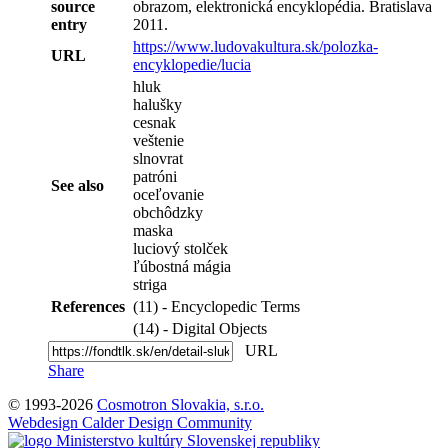
source
obrazom, elektronická encyklopédia. Bratislava
entry
2011.
https://www.ludovakultura.sk/polozka-
URL
encyklopedie/lucia
hluk
halušky
cesnak
veštenie
slnovrat
patróni
See also
oceľovanie
obchôdzky
maska
luciový stolček
ľúbostná mágia
striga
References
(11) - Encyclopedic Terms
(14) - Digital Objects
URL
Share
© 1993-2026
Cosmotron Slovakia, s.r.o.
Webdesign Calder Design Community