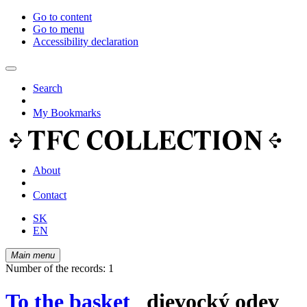
Go to content
Go to menu
Accessibility declaration
Search
My Bookmarks
About
Contact
SK
EN
Main menu
Number of the records: 1
To the basket
dievocký odev