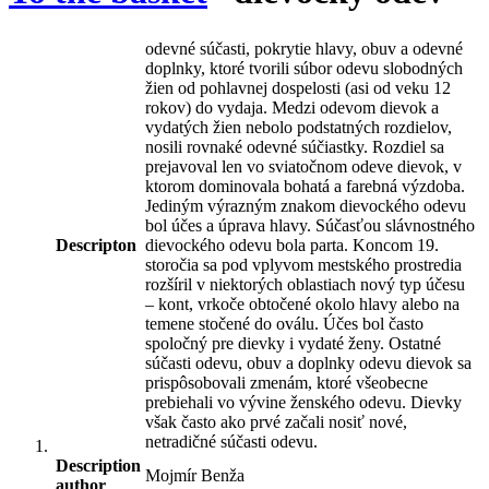
odevné súčasti, pokrytie hlavy, obuv a odevné
doplnky, ktoré tvorili súbor odevu slobodných
žien od pohlavnej dospelosti (asi od veku 12
rokov) do vydaja. Medzi odevom dievok a
vydatých žien nebolo podstatných rozdielov,
nosili rovnaké odevné súčiastky. Rozdiel sa
prejavoval len vo sviatočnom odeve dievok, v
ktorom dominovala bohatá a farebná výzdoba.
Jediným výrazným znakom dievockého odevu
bol účes a úprava hlavy. Súčasťou slávnostného
Descripton
dievockého odevu bola parta. Koncom 19.
storočia sa pod vplyvom mestského prostredia
rozšíril v niektorých oblastiach nový typ účesu
– kont, vrkoče obtočené okolo hlavy alebo na
temene stočené do oválu. Účes bol často
spoločný pre dievky i vydaté ženy. Ostatné
súčasti odevu, obuv a doplnky odevu dievok sa
prispôsobovali zmenám, ktoré všeobecne
prebiehali vo vývine ženského odevu. Dievky
však často ako prvé začali nosiť nové,
netradičné súčasti odevu.
Description
Mojmír Benža
author