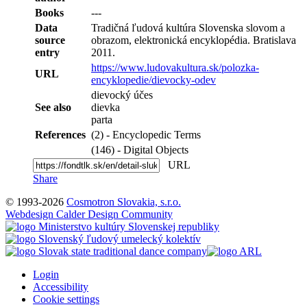
Books
---
Data
Tradičná ľudová kultúra Slovenska slovom a
source
obrazom, elektronická encyklopédia. Bratislava
entry
2011.
https://www.ludovakultura.sk/polozka-
URL
encyklopedie/dievocky-odev
dievocký účes
See also
dievka
parta
References
(2) - Encyclopedic Terms
(146) - Digital Objects
URL
Share
© 1993-2026
Cosmotron Slovakia, s.r.o.
Webdesign Calder Design Community
Login
Accessibility
Cookie settings