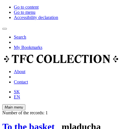
Go to content
Go to menu
Accessibility declaration
Search
My Bookmarks
About
Contact
SK
EN
Main menu
Number of the records: 1
To the basket
mladucha