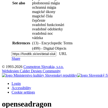
See also
plodonosná mágia
ochranná mágia
magické úkony
magické čísla
čepčenie
svadobní funkcionári
svadobné odobierky
svadobná noc
vádzka
References
(13) - Encyclopedic Terms
(499) - Digital Objects
URL
Share
© 1993-2026
Cosmotron Slovakia, s.r.o.
Webdesign Calder Design Community
Login
Accessibility
Cookie settings
openseadragon