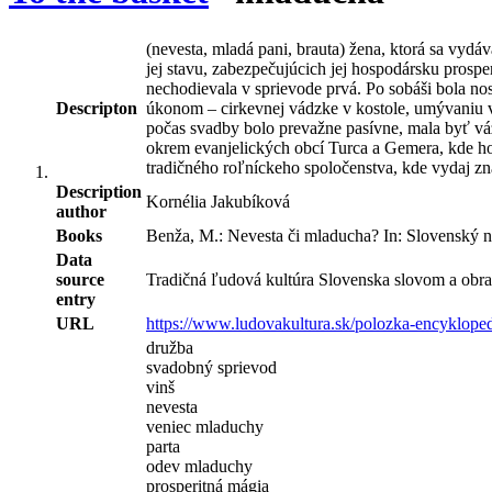
(nevesta, mladá pani, brauta) žena, ktorá sa vy
jej stavu, zabezpečujúcich jej hospodársku prospe
nechodievala v sprievode prvá. Po sobáši bola nos
Descripton
úkonom – cirkevnej vádzke v kostole, umývaniu v
počas svadby bolo prevažne pasívne, mala byť váž
okrem evanjelických obcí Turca a Gemera, kde ho
tradičného roľníckeho spoločenstva, kde vydaj zn
Description
Kornélia Jakubíková
author
Books
Benža, M.: Nevesta či mladucha? In: Slovenský ná
Data
source
Tradičná ľudová kultúra Slovenska slovom a obra
entry
URL
https://www.ludovakultura.sk/polozka-encyklope
družba
svadobný sprievod
vinš
nevesta
veniec mladuchy
parta
odev mladuchy
prosperitná mágia