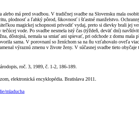
dáva alebo má pred svadbou. V tradičnej svadbe na Slovensku mala osob
ritu, plodnosť a ľahký pôrod, šikovnosť i šťastné manželstvo. Ochranný 
iteľkou magickej schopnosti privodiť vydaj, preto si dievky brali jej 
 tečúcej vode. Po svadbe nesmela istý čas (týždeň, deväť dní) navštív
na, dôstojná, nemala sa smiať ani spievať, pri odchode z domu mala pl
vorila sama. V porovnaní so ženíchom sa na ňu vzťahovalo oveľa viac
amenal výraznú zmenu v živote ženy. V súčasnej svadbe tieto obyčaje t
rodopis, roč. 3, 1989, č. 1-2, 186-189.
zom, elektronická encyklopédia. Bratislava 2011.
die/mladucha