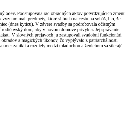
itný odev. Podstupovala rad obradných aktov potvrdzujúcich zmenu
význam mali predmety, ktoré si brala na cestu na sobáš, i to, že
veniec (dnes kyticu). V závere svadby sa podrobovala očistným
iť rodičovský dom, aby v novom domove privykla. Jej správanie
akať. V slovných prejavoch ju zastupovali svadobní funkcionári,
 obradov a magických úkonov, čo vyplývalo z patriarchálnosti
akmer zanikli a rozdiely medzi mladuchou a ženíchom sa stierajú.