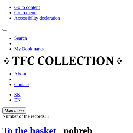
Go to content
Go to menu
Accessibility declaration
Search
My Bookmarks
About
Contact
SK
EN
Main menu
Number of the records: 1
To the basket
pohreb