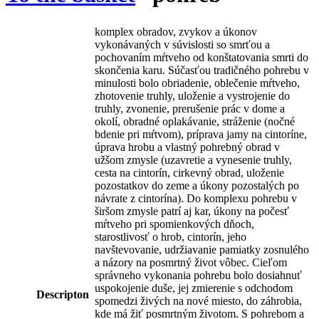
komplex obradov, zvykov a úkonov
vykonávaných v súvislosti so smrťou a
pochovaním mŕtveho od konštatovania smrti do
skončenia karu. Súčasťou tradičného pohrebu v
minulosti bolo obriadenie, oblečenie mŕtveho,
zhotovenie truhly, uloženie a vystrojenie do
truhly, zvonenie, prerušenie prác v dome a
okolí, obradné oplakávanie, stráženie (nočné
bdenie pri mŕtvom), príprava jamy na cintoríne,
úprava hrobu a vlastný pohrebný obrad v
užšom zmysle (uzavretie a vynesenie truhly,
cesta na cintorín, cirkevný obrad, uloženie
pozostatkov do zeme a úkony pozostalých po
návrate z cintorína). Do komplexu pohrebu v
širšom zmysle patrí aj kar, úkony na počesť
mŕtveho pri spomienkových dňoch,
starostlivosť o hrob, cintorín, jeho
navštevovanie, udržiavanie pamiatky zosnulého
a názory na posmrtný život vôbec. Cieľom
správneho vykonania pohrebu bolo dosiahnuť
uspokojenie duše, jej zmierenie s odchodom
Descripton
spomedzi živých na nové miesto, do záhrobia,
kde má žiť posmrtným životom. S pohrebom a