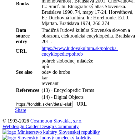
mnohotvárnosť. Bratislava 2001. Chorváthová,
Books
Ľ.: Smrť. In: Etnografický atlas Slovenska.
Bratislava 1990, 74, mapy 17-24. Horváthová,
E.: Duchovná kultúra. In: Horehronie. Ed. J.
Mjartan. Bratislava 1974, 266-274.
Data
Tradičná ľudová kultúra Slovenska slovom a
source
obrazom, elektronická encyklopédia. Bratislava
entry
2011.
https://www.ludovakultura.sk/polozka-
URL
encyklopedie/pohreb
pohreb slobodnej mládeže
upír
See also
odev do hrobu
kar
revenant
References
(13) - Encyclopedic Terms
(14) - Digital Objects
URL
Share
© 1993-2026
Cosmotron Slovakia, s.r.o.
Webdesign Calder Design Community