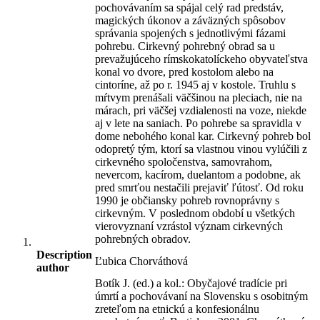
pochovávaním sa spájal celý rad predstáv,
magických úkonov a záväzných spôsobov
správania spojených s jednotlivými fázami
pohrebu. Cirkevný pohrebný obrad sa u
prevažujúceho rímskokatolíckeho obyvateľstva
konal vo dvore, pred kostolom alebo na
cintoríne, až po r. 1945 aj v kostole. Truhlu s
mŕtvym prenášali väčšinou na pleciach, nie na
márach, pri väčšej vzdialenosti na voze, niekde
aj v lete na saniach. Po pohrebe sa spravidla v
dome nebohého konal kar. Cirkevný pohreb bol
odopretý tým, ktorí sa vlastnou vinou vylúčili z
cirkevného spoločenstva, samovrahom,
nevercom, kacírom, duelantom a podobne, ak
pred smrťou nestačili prejaviť ľútosť. Od roku
1990 je občiansky pohreb rovnoprávny s
cirkevným. V poslednom období u všetkých
vierovyznaní vzrástol význam cirkevných
pohrebných obradov.
Description
Ľubica Chorváthová
author
Botík J. (ed.) a kol.: Obyčajové tradície pri
úmrtí a pochovávaní na Slovensku s osobitným
zreteľom na etnickú a konfesionálnu