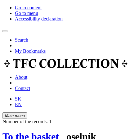
Go to content
Go to menu
Accessibility declaration
Search
My Bookmarks
About
Contact
SK
EN
Main menu
Number of the records: 1
To the basket
oselník