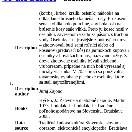
(kotrbaj, krbec, kržlík, osleník) nádobka na
odkladanie brúsneho kameňa – osly. Pri kosení
sena a obilia bolo potrebné, aby bola osla na
brúsenie kosy stále vlhká. Preto ju kosec nosil v
oselníku, zavesenom vzadu za pásom, s trochou
vody. Oselníky – najčastejšie z bukového dreva
– zhotovovali buď sami roľníci alebo od
Descripton
kosiarov (predavači kôs) na jarmokoch kupovali
oselníky z hovädzích rohov, nazývané rožky. Z
dreva zhotovené oselníky bývali zdobené
vruborezom, prípadne na nich boli vyrezané aj
iniciály vlastníka. V 20. storočí sa používali aj
továrensky vyrábané plechové oselníky, ktoré
sa stali najrozšírenejšími.
Description
Juraj Zajonc
author
Hyčko, J.: Žatevné a mlatobné náradie. Martin
1973. Podolák, J.: Podolák, J.: Tradičné
Books
poľnohospodárstvo na Slovensku. Bratislava
2008.
Data
Tradičná ľudová kultúra Slovenska slovom a
source
obrazom, elektronická encyklopédia. Bratislava