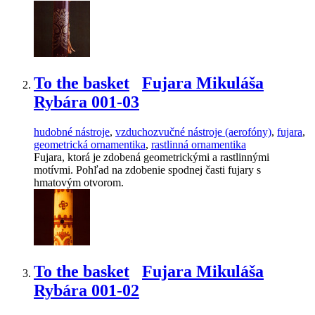
To the basket
Fujara Mikuláša
Rybára 001-03
hudobné nástroje
,
vzduchozvučné nástroje (aerofóny)
,
fujara
,
geometrická ornamentika
,
rastlinná ornamentika
Fujara, ktorá je zdobená geometrickými a rastlinnými
motívmi. Pohľad na zdobenie spodnej časti fujary s
hmatovým otvorom.
To the basket
Fujara Mikuláša
Rybára 001-02