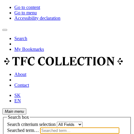
Go to content
Go to menu
Accessibility declaration
Search
My Bookmarks
About
Contact
SK
EN
Main menu
Search box
Search criterium selection
Searched term…