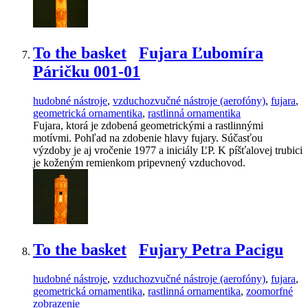
To the basket
Fujara Ľubomíra
Páričku 001-01
hudobné nástroje
,
vzduchozvučné nástroje (aerofóny)
,
fujara
,
geometrická ornamentika
,
rastlinná ornamentika
Fujara, ktorá je zdobená geometrickými a rastlinnými
motívmi. Pohľad na zdobenie hlavy fujary. Súčasťou
výzdoby je aj vročenie 1977 a iniciály ĽP. K píšťalovej trubici
je koženým remienkom pripevnený vzduchovod.
To the basket
Fujary Petra Pacigu
hudobné nástroje
,
vzduchozvučné nástroje (aerofóny)
,
fujara
,
geometrická ornamentika
,
rastlinná ornamentika
,
zoomorfné
zobrazenie