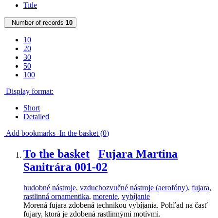
Title
Number of records
10
10
20
30
50
100
Display format:
Short
Detailed
Add bookmarks
In the basket (
0
)
To the basket
Fujara Martina
Sanitrára 001-02
hudobné nástroje
,
vzduchozvučné nástroje (aerofóny)
,
fujara
,
rastlinná ornamentika
,
morenie
,
vybíjanie
Morená fujara zdobená technikou vybíjania. Pohľad na časť
fujary, ktorá je zdobená rastlinnými motívmi.