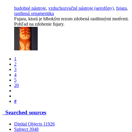
hudobné nástroje
,
vzduchozvučné nástroje (aerofóny)
,
fujara
,
rastlinná ornamentika
Fujara, ktorá je hlbokým rezom zdobená rastlinnými motívmi.
Pohľad na zdobenie fujary.
1
2
3
4
5
20
#
Searched sources
Digital Objects
11926
Subject
3948