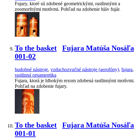
Fujary, ktoré sú zdobené geometrickými, rastlinnými a
zoomorfnými motívmi. Pohľad na zdobenie hláv fujár.
To the basket
Fujara Matúša Nosáľa
001-02
hudobné nástroje
,
vzduchozvučné nástroje (aerofóny)
,
fujara
,
rastlinná ornamentika
Fujara, ktorá je hlbokým rezom zdobená rastlinnými motívmi.
Pohľad na zdobenie fujary.
To the basket
Fujara Matúša Nosáľa
001-01