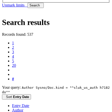
Unmark limits
Search
Search results
Records found: 537
1
2
3
4
5
20
#
Your query:
Author Sysno/Doc.kind = "^sluk_us_auth h7182
do^"
Sort
Entry Date
Entry Date
Author