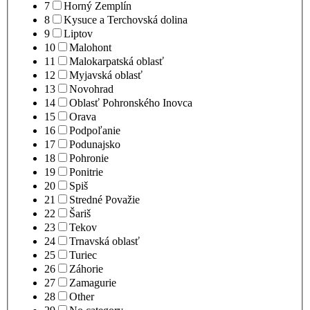
7
Horný Zemplín
8
Kysuce a Terchovská dolina
9
Liptov
10
Malohont
11
Malokarpatská oblasť
12
Myjavská oblasť
13
Novohrad
14
Oblasť Pohronského Inovca
15
Orava
16
Podpoľanie
17
Podunajsko
18
Pohronie
19
Ponitrie
20
Spiš
21
Stredné Považie
22
Šariš
23
Tekov
24
Trnavská oblasť
25
Turiec
26
Záhorie
27
Zamagurie
28
Other