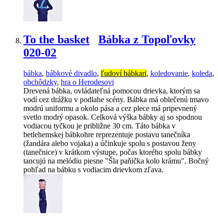
To the basket
Bábka z Topoľovky
020-02
bábka
,
bábkové divadlo
,
ľudoví bábkari
,
koledovanie
,
koleda
,
obchôdzky
,
hra o Herodesovi
Drevená bábka, ovládateľná pomocou drievka, ktorým sa
vodí cez drážku v podlahe scény. Bábka má oblečenú tmavo
modrú uniformu a okolo pása a cez plece má pripevnený
svetlo modrý opasok. Celková výška bábky aj so spodnou
vodiacou tyčkou je približne 30 cm. Táto bábka v
betlehemskej bábkohre reprezentuje postavu tanečníka
(žandára alebo vojaka) a účinkuje spolu s postavou ženy
(tanečnice) v krátkom výstupe, počas ktorého spolu bábky
tancujú na melódiu piesne "Šla paňička kolo krámu". Bočný
pohľad na bábku s vodiacim drievkom zľava.