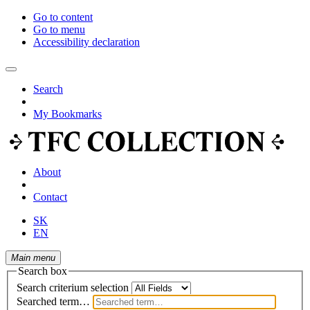
Go to content
Go to menu
Accessibility declaration
Search
My Bookmarks
About
Contact
SK
EN
Main menu
Search box
Search criterium selection
Searched term…