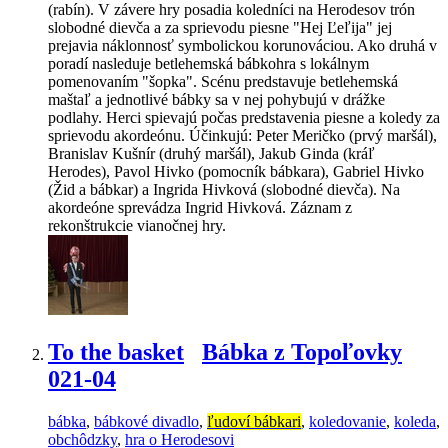
(rabín). V závere hry posadia koledníci na Herodesov trón
slobodné dievča a za sprievodu piesne "Hej Ľeľija" jej
prejavia náklonnosť symbolickou korunováciou. Ako druhá v
poradí nasleduje betlehemská bábkohra s lokálnym
pomenovaním "šopka". Scénu predstavuje betlehemská
maštaľ a jednotlivé bábky sa v nej pohybujú v drážke
podlahy. Herci spievajú počas predstavenia piesne a koledy za
sprievodu akordeónu. Účinkujú: Peter Meričko (prvý maršál),
Branislav Kušnír (druhý maršál), Jakub Ginda (kráľ
Herodes), Pavol Hivko (pomocník bábkara), Gabriel Hivko
(Žid a bábkar) a Ingrida Hivková (slobodné dievča). Na
akordeóne sprevádza Ingrid Hivková. Záznam z
rekonštrukcie vianočnej hry.
To the basket
Bábka z Topoľovky
021-04
bábka
,
bábkové divadlo
,
ľudoví bábkari
,
koledovanie
,
koleda
,
obchôdzky
,
hra o Herodesovi