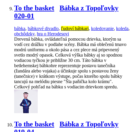
To the basket
Bábka z Topoľovky
020-01
bábka
,
bábkové divadlo
,
ľudoví bábkari
,
koledovanie
,
koleda
,
obchôdzky
,
hra o Herodesovi
Drevená bábka, ovládateľná pomocou drievka, ktorým sa
vodí cez drážku v podlahe scény. Bábka má oblečenú tmavo
modrú uniformu a okolo pása a cez plece má pripevnený
svetlo modrý opasok. Celková výška bábky aj so spodnou
vodiacou tyčkou je približne 30 cm. Táto bábka v
betlehemskej bábkohre reprezentuje postavu tanečníka
(žandára alebo vojaka) a účinkuje spolu s postavou ženy
(tanečnice) v krátkom výstupe, počas ktorého spolu bábky
tancujú na melódiu piesne "Šla paňička kolo krámu".
Celkový pohľad na bábku s vodiacim drievkom spredu.
To the basket
Bábka z Topoľovky
019-04