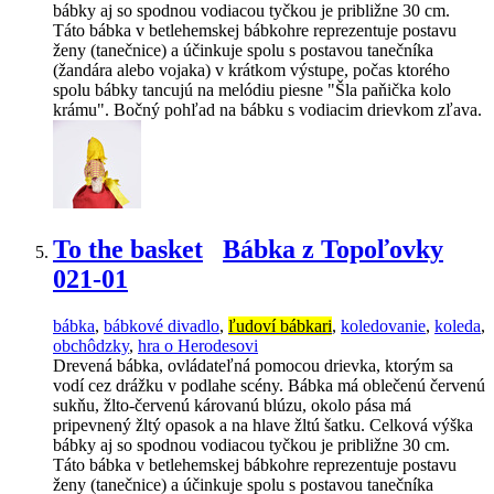
bábky aj so spodnou vodiacou tyčkou je približne 30 cm.
Táto bábka v betlehemskej bábkohre reprezentuje postavu
ženy (tanečnice) a účinkuje spolu s postavou tanečníka
(žandára alebo vojaka) v krátkom výstupe, počas ktorého
spolu bábky tancujú na melódiu piesne "Šla paňička kolo
krámu". Bočný pohľad na bábku s vodiacim drievkom zľava.
To the basket
Bábka z Topoľovky
021-01
bábka
,
bábkové divadlo
,
ľudoví bábkari
,
koledovanie
,
koleda
,
obchôdzky
,
hra o Herodesovi
Drevená bábka, ovládateľná pomocou drievka, ktorým sa
vodí cez drážku v podlahe scény. Bábka má oblečenú červenú
sukňu, žlto-červenú károvanú blúzu, okolo pása má
pripevnený žltý opasok a na hlave žltú šatku. Celková výška
bábky aj so spodnou vodiacou tyčkou je približne 30 cm.
Táto bábka v betlehemskej bábkohre reprezentuje postavu
ženy (tanečnice) a účinkuje spolu s postavou tanečníka