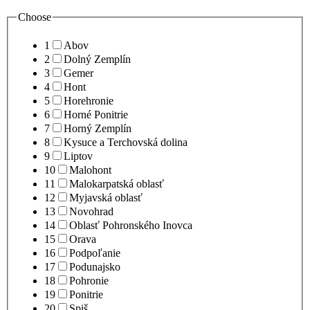
Choose
1
Abov
2
Dolný Zemplín
3
Gemer
4
Hont
5
Horehronie
6
Horné Ponitrie
7
Horný Zemplín
8
Kysuce a Terchovská dolina
9
Liptov
10
Malohont
11
Malokarpatská oblasť
12
Myjavská oblasť
13
Novohrad
14
Oblasť Pohronského Inovca
15
Orava
16
Podpoľanie
17
Podunajsko
18
Pohronie
19
Ponitrie
20
Spiš