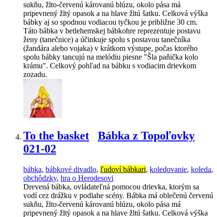
sukňu, žlto-červenú károvanú blúzu, okolo pása má
pripevnený žltý opasok a na hlave žltú šatku. Celková výška
bábky aj so spodnou vodiacou tyčkou je približne 30 cm.
Táto bábka v betlehemskej bábkohre reprezentuje postavu
ženy (tanečnice) a účinkuje spolu s postavou tanečníka
(žandára alebo vojaka) v krátkom výstupe, počas ktorého
spolu bábky tancujú na melódiu piesne "Šla paňička kolo
krámu". Celkový pohľad na bábku s vodiacim drievkom
zozadu.
To the basket
Bábka z Topoľovky
021-02
bábka
,
bábkové divadlo
,
ľudoví bábkari
,
koledovanie
,
koleda
,
obchôdzky
,
hra o Herodesovi
Drevená bábka, ovládateľná pomocou drievka, ktorým sa
vodí cez drážku v podlahe scény. Bábka má oblečenú červenú
sukňu, žlto-červenú károvanú blúzu, okolo pása má
pripevnený žltý opasok a na hlave žltú šatku. Celková výška