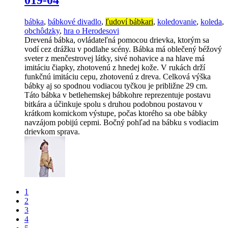
bábka
,
bábkové divadlo
,
ľudoví bábkari
,
koledovanie
,
koleda
,
obchôdzky
,
hra o Herodesovi
Drevená bábka, ovládateľná pomocou drievka, ktorým sa
vodí cez drážku v podlahe scény. Bábka má oblečený béžový
sveter z menčestrovej látky, sivé nohavice a na hlave má
imitáciu čiapky, zhotovenú z hnedej kože. V rukách drží
funkčnú imitáciu cepu, zhotovenú z dreva. Celková výška
bábky aj so spodnou vodiacou tyčkou je približne 29 cm.
Táto bábka v betlehemskej bábkohre reprezentuje postavu
bitkára a účinkuje spolu s druhou podobnou postavou v
krátkom komickom výstupe, počas ktorého sa obe bábky
navzájom pobijú cepmi. Bočný pohľad na bábku s vodiacim
drievkom sprava.
1
2
3
4