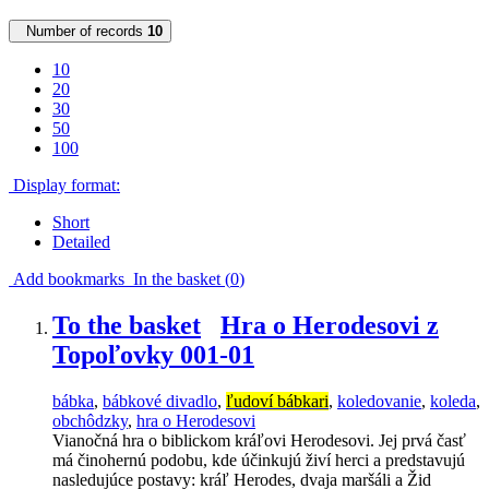
Number of records
10
10
20
30
50
100
Display format:
Short
Detailed
Add bookmarks
In the basket (
0
)
To the basket
Hra o Herodesovi z
Topoľovky 001-01
bábka
,
bábkové divadlo
,
ľudoví bábkari
,
koledovanie
,
koleda
,
obchôdzky
,
hra o Herodesovi
Vianočná hra o biblickom kráľovi Herodesovi. Jej prvá časť
má činohernú podobu, kde účinkujú živí herci a predstavujú
nasledujúce postavy: kráľ Herodes, dvaja maršáli a Žid