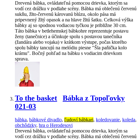
Drevená bábka, ovládateľná pomocou drievka, ktorým sa
vodí cez drážku v podlahe scény. Bábka má oblečenú červenú
sukňu, žlto-červenú károvanú blúzu, okolo pása má
pripevnený žltý opasok a na hlave žltú šatku. Celková výška
bábky aj so spodnou vodiacou tyčkou je približne 30 cm.
Táto bábka v betlehemskej bábkohre reprezentuje postavu
ženy (tanečnice) a účinkuje spolu s postavou tanečníka
(žandára alebo vojaka) v krátkom výstupe, počas ktorého
spolu bábky tancujú na melódiu piesne "Šla paňička kolo
krámu". Bočný pohľad na bábku s vodiacim drievkom
sprava.
To the basket
Bábka z Topoľovky
021-03
bábka
,
bábkové divadlo
,
ľudoví bábkari
,
koledovanie
,
koleda
,
obchôdzky
,
hra o Herodesovi
Drevená bábka, ovládateľná pomocou drievka, ktorým sa
vodí cez drážku v podlahe scény. Bábka má oblečenú červenú