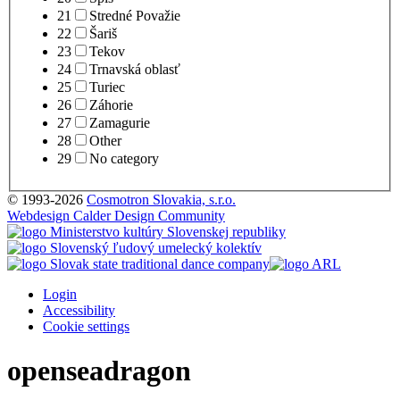
21
Stredné Považie
22
Šariš
23
Tekov
24
Trnavská oblasť
25
Turiec
26
Záhorie
27
Zamagurie
28
Other
29
No category
© 1993-2026
Cosmotron Slovakia, s.r.o.
Webdesign Calder Design Community
Login
Accessibility
Cookie settings
openseadragon