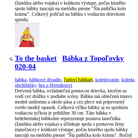
(žandára alebo vojaka) v krátkom výstupe, počas ktorého
spolu bábky tancujú na melódiu piesne "Šla paňička kolo
krámu". Celkový pohľad na bábku s vodiacim drievkom
spredu.
To the basket
Bábka z Topoľovky
020-04
bábka
,
bábkové divadlo
,
ľudoví bábkari
,
koledovanie
,
koleda
,
obchôdzky
,
hra o Herodesovi
Drevená bábka, ovládateľná pomocou drievka, ktorým sa
vodí cez drážku v podlahe scény. Bábka má oblečenú tmavo
modrú uniformu a okolo pása a cez plece má pripevnený
svetlo modrý opasok. Celková výška bábky aj so spodnou
vodiacou tyčkou je približne 30 cm. Táto bábka v
betlehemskej bábkohre reprezentuje postavu tanečníka
(žandára alebo vojaka) a účinkuje spolu s postavou ženy
(tanečnice) v krátkom výstupe, počas ktorého spolu bábky
tancujú na melódiu piesne "Šla paňička kolo krámu". Bočný