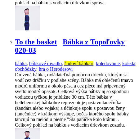
pohľad na bábku s vodiacim drievkom sprava.
To the basket
Bábka z Topoľovky
020-03
bábka
,
bábkové divadlo
,
ľudoví bábkari
,
koledovanie
,
koleda
,
obchôdzky
,
hra o Herodesovi
Drevená bábka, ovládateľná pomocou drievka, ktorým sa
vodí cez drážku v podlahe scény. Bábka má oblečenú tmavo
modrú uniformu a okolo pása a cez plece má pripevnený
svetlo modrý opasok. Celková výška bábky aj so spodnou
vodiacou tyčkou je približne 30 cm. Táto bábka v
betlehemskej bábkohre reprezentuje postavu tanečníka
(žandára alebo vojaka) a účinkuje spolu s postavou ženy
(tanečnice) v krátkom výstupe, počas ktorého spolu bábky
tancujú na melódiu piesne "Šla paňička kolo krámu".
Celkový pohľad na bábku s vodiacim drievkom zozadu.