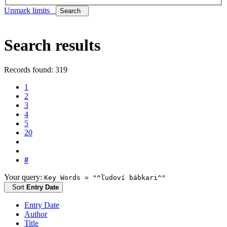
Unmark limits
Search
Search results
Records found: 319
1
2
3
4
5
20
#
Your query:
Key Words = "^ľudoví bábkari^"
Sort
Entry Date
Entry Date
Author
Title