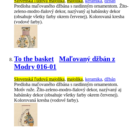
Slovenská ľudová majolika
,
majolika
,
keramika
,
džbán
Predloha maľovaného džbána s rastlinným ornamentom. Žlto-
zeleno-modro-fialový dekor, nazývaný aj habánsky dekor
(obsahuje všetky farby okrem červenej). Kolorovaná kresba
(vodové farby).
To the basket
Maľovaný džbán z
Modry 016-01
Slovenská ľudová majolika
,
majolika
,
keramika
,
džbán
Predloha maľovaného džbána s rastlinným ornamentom.
Motív ruže. Žlto-zeleno-modro-fialový dekor, nazývaný aj
habánsky dekor (obsahuje všetky farby okrem červenej).
Kolorovaná kresba (vodové farby).