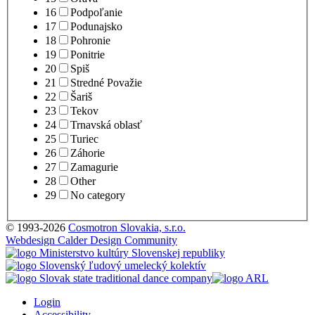
16
Podpoľanie
17
Podunajsko
18
Pohronie
19
Ponitrie
20
Spiš
21
Stredné Považie
22
Šariš
23
Tekov
24
Trnavská oblasť
25
Turiec
26
Záhorie
27
Zamagurie
28
Other
29
No category
© 1993-2026
Cosmotron Slovakia, s.r.o.
Webdesign Calder Design Community
Login
Accessibility