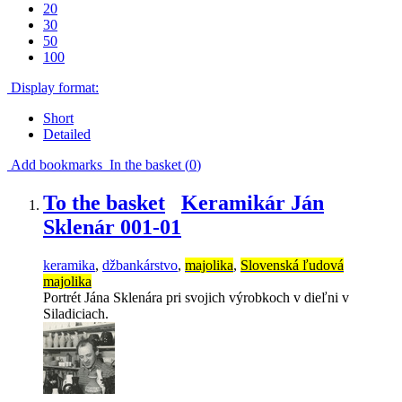
20
30
50
100
Display format:
Short
Detailed
Add bookmarks
In the basket (
0
)
To the basket
Keramikár Ján
Sklenár 001-01
keramika
,
džbankárstvo
,
majolika
,
Slovenská ľudová
majolika
Portrét Jána Sklenára pri svojich výrobkoch v dieľni v
Siladiciach.