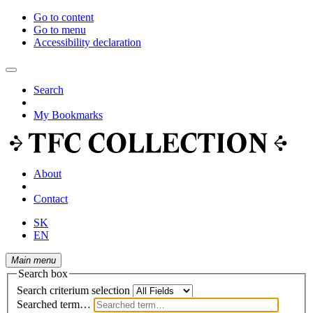
Go to content
Go to menu
Accessibility declaration
Search
My Bookmarks
About
Contact
SK
EN
Main menu
Search box
Search criterium selection
Searched term…