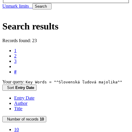
Unmark limits
Search
Search results
Records found: 23
1
2
3
#
Your query:
Key Words = "^Slovenská ľudová majolika^"
Sort
Entry Date
Entry Date
Author
Title
Number of records
10
10