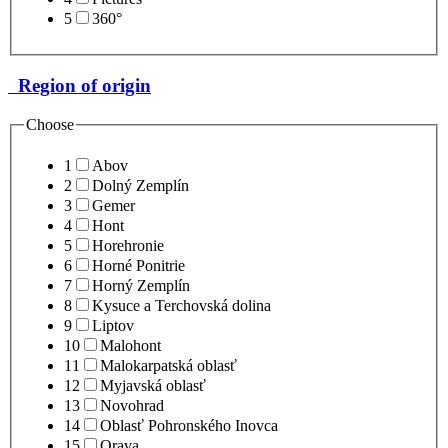
5
360°
Region of origin
Choose
1
Abov
2
Dolný Zemplín
3
Gemer
4
Hont
5
Horehronie
6
Horné Ponitrie
7
Horný Zemplín
8
Kysuce a Terchovská dolina
9
Liptov
10
Malohont
11
Malokarpatská oblasť
12
Myjavská oblasť
13
Novohrad
14
Oblasť Pohronského Inovca
15
Orava