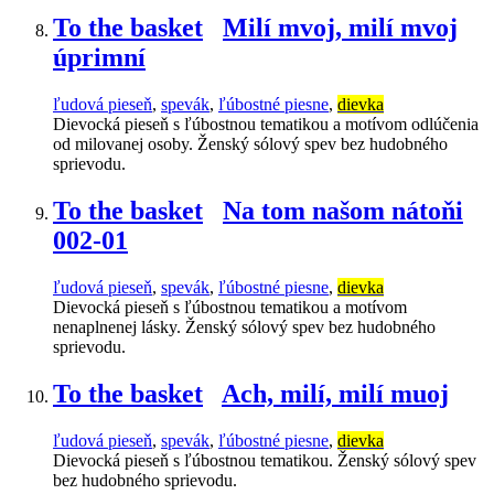
To the basket
Milí mvoj, milí mvoj
úprimní
ľudová pieseň
,
spevák
,
ľúbostné piesne
,
dievka
Dievocká pieseň s ľúbostnou tematikou a motívom odlúčenia
od milovanej osoby. Ženský sólový spev bez hudobného
sprievodu.
To the basket
Na tom našom nátoňi
002-01
ľudová pieseň
,
spevák
,
ľúbostné piesne
,
dievka
Dievocká pieseň s ľúbostnou tematikou a motívom
nenaplnenej lásky. Ženský sólový spev bez hudobného
sprievodu.
To the basket
Ach, milí, milí muoj
ľudová pieseň
,
spevák
,
ľúbostné piesne
,
dievka
Dievocká pieseň s ľúbostnou tematikou. Ženský sólový spev
bez hudobného sprievodu.