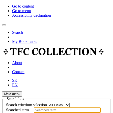
Go to content
Go to menu
Accessibility declaration
Search
My Bookmarks
About
Contact
SK
EN
Main menu
Search box
Search criterium selection
Searched term…