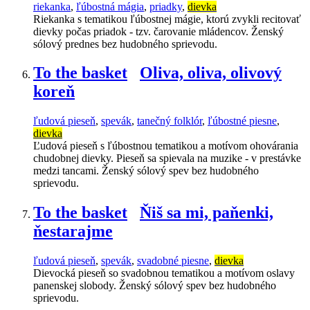
riekanka
,
ľúbostná mágia
,
priadky
,
dievka
Riekanka s tematikou ľúbostnej mágie, ktorú zvykli recitovať
dievky počas priadok - tzv. čarovanie mládencov. Ženský
sólový prednes bez hudobného sprievodu.
To the basket
Oliva, oliva, olivový
koreň
ľudová pieseň
,
spevák
,
tanečný folklór
,
ľúbostné piesne
,
dievka
Ľudová pieseň s ľúbostnou tematikou a motívom ohovárania
chudobnej dievky. Pieseň sa spievala na muzike - v prestávke
medzi tancami. Ženský sólový spev bez hudobného
sprievodu.
To the basket
Ňiš sa mi, paňenki,
ňestarajme
ľudová pieseň
,
spevák
,
svadobné piesne
,
dievka
Dievocká pieseň so svadobnou tematikou a motívom oslavy
panenskej slobody. Ženský sólový spev bez hudobného
sprievodu.