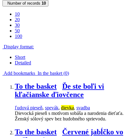
Number of records
10
10
20
30
50
100
Display format:
Short
Detailed
Add bookmarks
In the basket (
0
)
To the basket
Ďe ste boľi vi
kľačianske ďiovčence
ľudová pieseň
,
spevák
,
dievka
,
svadba
Dievocká pieseň s motívom sobáša a narodenia dieťaťa.
Ženský sólový spev bez hudobného sprievodu.
To the basket
Červené jabĺčko vo