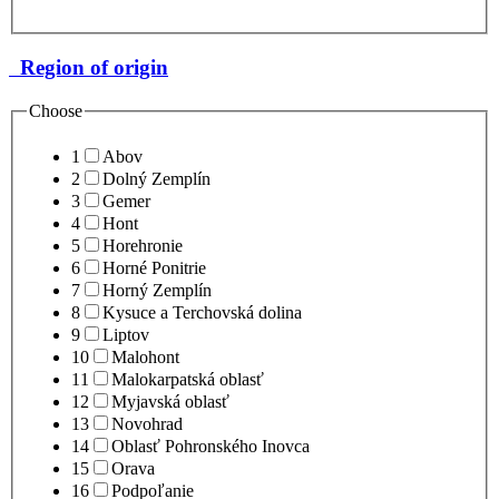
Region of origin
Choose
1
Abov
2
Dolný Zemplín
3
Gemer
4
Hont
5
Horehronie
6
Horné Ponitrie
7
Horný Zemplín
8
Kysuce a Terchovská dolina
9
Liptov
10
Malohont
11
Malokarpatská oblasť
12
Myjavská oblasť
13
Novohrad
14
Oblasť Pohronského Inovca
15
Orava
16
Podpoľanie