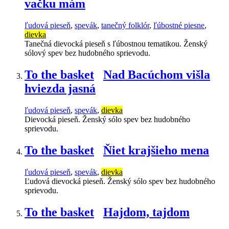
vačku mám
ľudová pieseň
,
spevák
,
tanečný folklór
,
ľúbostné piesne
,
dievka
Tanečná dievocká pieseň s ľúbostnou tematikou. Ženský
sólový spev bez hudobného sprievodu.
To the basket
Nad Bacúchom višla
hviezda jasná
ľudová pieseň
,
spevák
,
dievka
Dievocká pieseň. Ženský sólo spev bez hudobného
sprievodu.
To the basket
Ňiet krajšieho mena
ľudová pieseň
,
spevák
,
dievka
Ľudová dievocká pieseň. Ženský sólo spev bez hudobného
sprievodu.
To the basket
Hajdom, tajdom