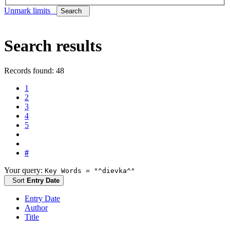
Unmark limits
Search
Search results
Records found: 48
1
2
3
4
5
#
Your query:
Key Words = "^dievka^"
Sort
Entry Date
Entry Date
Author
Title