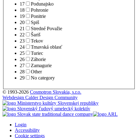
17
Podunajsko
18
Pohronie
19
Ponitrie
20
Spiš
21
Stredné Považie
22
Šariš
23
Tekov
24
Trnavská oblasť
25
Turiec
26
Záhorie
27
Zamagurie
28
Other
29
No category
© 1993-2026
Cosmotron Slovakia, s.r.o.
Webdesign Calder Design Community
Login
Accessibility
Cookie settings