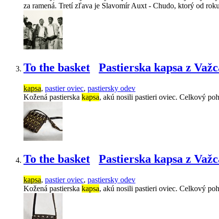
za ramená. Tretí zľava je Slavomír Auxt - Chudo, ktorý od ro
To the basket
Pastierska kapsa z Važc
kapsa
,
pastier oviec
,
pastiersky odev
Kožená pastierska
kapsa
, akú nosili pastieri oviec. Celkový p
To the basket
Pastierska kapsa z Važc
kapsa
,
pastier oviec
,
pastiersky odev
Kožená pastierska
kapsa
, akú nosili pastieri oviec. Celkový p