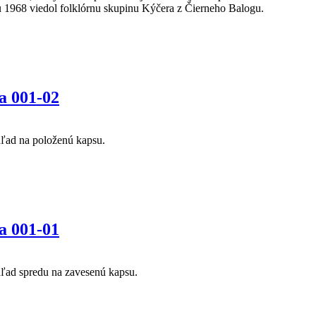
ku 1968 viedol folklórnu skupinu Kýčera z Čierneho Balogu.
a 001-02
ohľad na položenú kapsu.
a 001-01
ohľad spredu na zavesenú kapsu.