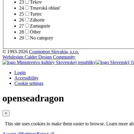
23
Tekov
24
Trnavská oblasť
25
Turiec
26
Záhorie
27
Zamagurie
28
Other
29
No category
© 1993-2026
Cosmotron Slovakia, s.r.o.
Webdesign Calder Design Community
Login
Accessibility
Cookie settings
openseadragon
×
This site uses cookies to make them easier to browse. Learn more a
Accept all
Settings
Reject all