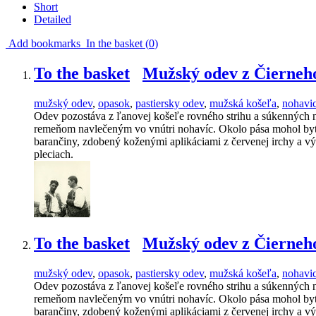
Short
Detailed
Add bookmarks
In the basket (
0
)
To the basket
Mužský odev z Čierneh
mužský odev
,
opasok
,
pastiersky odev
,
mužská košeľa
,
nohavi
Odev pozostáva z ľanovej košeľe rovného strihu a súkenných n
remeňom navlečeným vo vnútri nohavíc. Okolo pása mohol byť 
barančiny, zdobený koženými aplikáciami z červenej irchy a v
pleciach.
To the basket
Mužský odev z Čierneh
mužský odev
,
opasok
,
pastiersky odev
,
mužská košeľa
,
nohavi
Odev pozostáva z ľanovej košeľe rovného strihu a súkenných n
remeňom navlečeným vo vnútri nohavíc. Okolo pása mohol byť 
barančiny, zdobený koženými aplikáciami z červenej irchy a vý