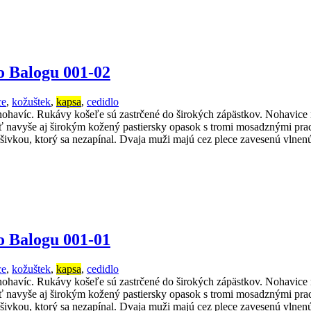
o Balogu 001-02
ce
,
kožuštek
,
kapsa
,
cedidlo
ohavíc. Rukávy košeľe sú zastrčené do širokých zápästkov. Nohavice 
navyše aj širokým kožený pastiersky opasok s tromi mosadznými pracka
ýšivkou, ktorý sa nezapínal. Dvaja muži majú cez plece zavesenú vlnen
o Balogu 001-01
ce
,
kožuštek
,
kapsa
,
cedidlo
ohavíc. Rukávy košeľe sú zastrčené do širokých zápästkov. Nohavice 
navyše aj širokým kožený pastiersky opasok s tromi mosadznými pracka
šivkou, ktorý sa nezapínal. Dvaja muži majú cez plece zavesenú vlnenú