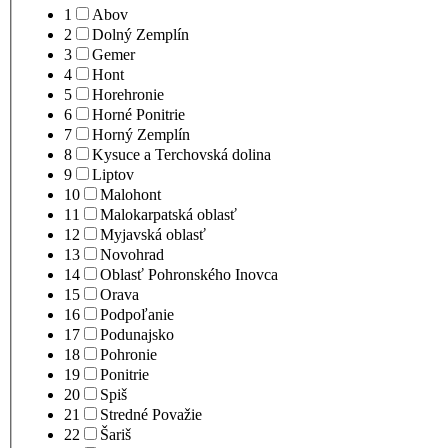
1
Abov
2
Dolný Zemplín
3
Gemer
4
Hont
5
Horehronie
6
Horné Ponitrie
7
Horný Zemplín
8
Kysuce a Terchovská dolina
9
Liptov
10
Malohont
11
Malokarpatská oblasť
12
Myjavská oblasť
13
Novohrad
14
Oblasť Pohronského Inovca
15
Orava
16
Podpoľanie
17
Podunajsko
18
Pohronie
19
Ponitrie
20
Spiš
21
Stredné Považie
22
Šariš