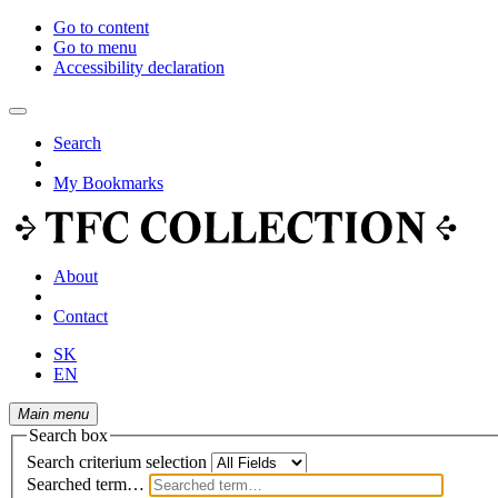
Go to content
Go to menu
Accessibility declaration
Search
My Bookmarks
About
Contact
SK
EN
Main menu
Search box
Search criterium selection
Searched term…