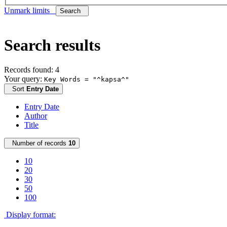
Unmark limits
Search
Search results
Records found: 4
Your query:
Key Words = "^kapsa^"
Sort
Entry Date
Entry Date
Author
Title
Number of records
10
10
20
30
50
100
Display format: