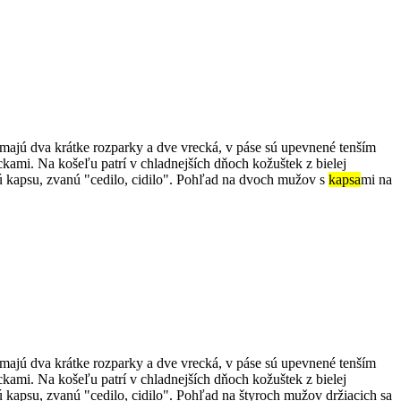
majú dva krátke rozparky a dve vrecká, v páse sú upevnené tenším
mi. Na košeľu patrí v chladnejších dňoch kožuštek z bielej
ú kapsu, zvanú "cedilo, cidilo". Pohľad na dvoch mužov s
kapsa
mi na
majú dva krátke rozparky a dve vrecká, v páse sú upevnené tenším
mi. Na košeľu patrí v chladnejších dňoch kožuštek z bielej
 kapsu, zvanú "cedilo, cidilo". Pohľad na štyroch mužov držiacich sa