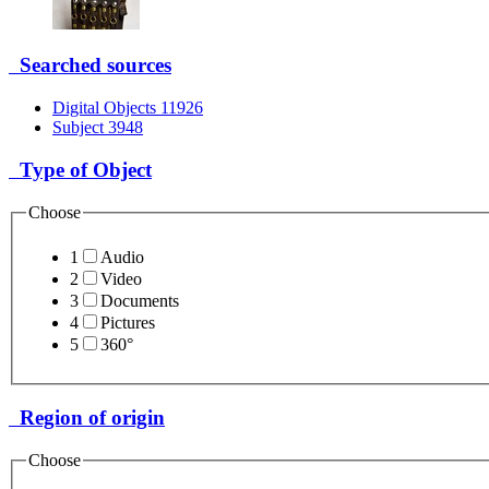
Searched sources
Digital Objects
11926
Subject
3948
Type of Object
Choose
1
Audio
2
Video
3
Documents
4
Pictures
5
360°
Region of origin
Choose