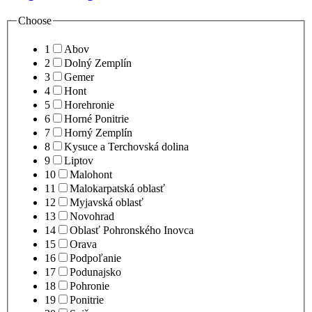
Choose
1
Abov
2
Dolný Zemplín
3
Gemer
4
Hont
5
Horehronie
6
Horné Ponitrie
7
Horný Zemplín
8
Kysuce a Terchovská dolina
9
Liptov
10
Malohont
11
Malokarpatská oblasť
12
Myjavská oblasť
13
Novohrad
14
Oblasť Pohronského Inovca
15
Orava
16
Podpoľanie
17
Podunajsko
18
Pohronie
19
Ponitrie