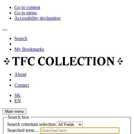
Go to content
Go to menu
Accessibility declaration
Search
My Bookmarks
About
Contact
SK
EN
Main menu
Search box
Search criterium selection
Searched term…