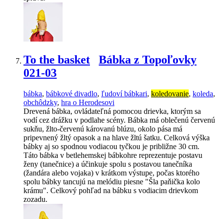
To the basket
Bábka z Topoľovky
021-03
bábka
,
bábkové divadlo
,
ľudoví bábkari
,
koledovanie
,
koleda
,
obchôdzky
,
hra o Herodesovi
Drevená bábka, ovládateľná pomocou drievka, ktorým sa
vodí cez drážku v podlahe scény. Bábka má oblečenú červenú
sukňu, žlto-červenú károvanú blúzu, okolo pása má
pripevnený žltý opasok a na hlave žltú šatku. Celková výška
bábky aj so spodnou vodiacou tyčkou je približne 30 cm.
Táto bábka v betlehemskej bábkohre reprezentuje postavu
ženy (tanečnice) a účinkuje spolu s postavou tanečníka
(žandára alebo vojaka) v krátkom výstupe, počas ktorého
spolu bábky tancujú na melódiu piesne "Šla paňička kolo
krámu". Celkový pohľad na bábku s vodiacim drievkom
zozadu.