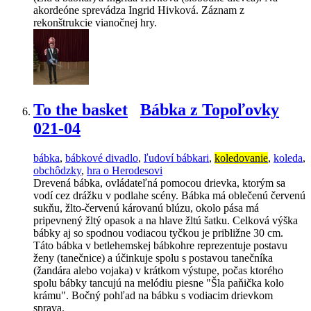
akordeóne sprevádza Ingrid Hivková. Záznam z
rekonštrukcie vianočnej hry.
To the basket
Bábka z Topoľovky
021-04
bábka
,
bábkové divadlo
,
ľudoví bábkari
,
koledovanie
,
koleda
,
obchôdzky
,
hra o Herodesovi
Drevená bábka, ovládateľná pomocou drievka, ktorým sa
vodí cez drážku v podlahe scény. Bábka má oblečenú červenú
sukňu, žlto-červenú károvanú blúzu, okolo pása má
pripevnený žltý opasok a na hlave žltú šatku. Celková výška
bábky aj so spodnou vodiacou tyčkou je približne 30 cm.
Táto bábka v betlehemskej bábkohre reprezentuje postavu
ženy (tanečnice) a účinkuje spolu s postavou tanečníka
(žandára alebo vojaka) v krátkom výstupe, počas ktorého
spolu bábky tancujú na melódiu piesne "Šla paňička kolo
krámu". Bočný pohľad na bábku s vodiacim drievkom
sprava.