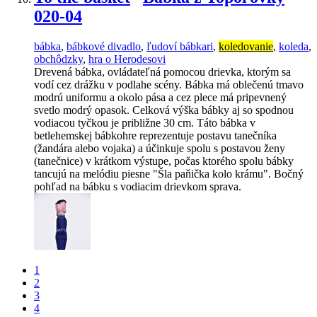
020-04
bábka
,
bábkové divadlo
,
ľudoví bábkari
,
koledovanie
,
koleda
,
obchôdzky
,
hra o Herodesovi
Drevená bábka, ovládateľná pomocou drievka, ktorým sa
vodí cez drážku v podlahe scény. Bábka má oblečenú tmavo
modrú uniformu a okolo pása a cez plece má pripevnený
svetlo modrý opasok. Celková výška bábky aj so spodnou
vodiacou tyčkou je približne 30 cm. Táto bábka v
betlehemskej bábkohre reprezentuje postavu tanečníka
(žandára alebo vojaka) a účinkuje spolu s postavou ženy
(tanečnice) v krátkom výstupe, počas ktorého spolu bábky
tancujú na melódiu piesne "Šla paňička kolo krámu". Bočný
pohľad na bábku s vodiacim drievkom sprava.
1
2
3
4