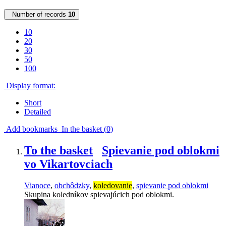
Number of records
10
10
20
30
50
100
Display format:
Short
Detailed
Add bookmarks
In the basket (
0
)
To the basket
Spievanie pod oblokmi
vo Vikartovciach
Vianoce
,
obchôdzky
,
koledovanie
,
spievanie pod oblokmi
Skupina koledníkov spievajúcich pod oblokmi.