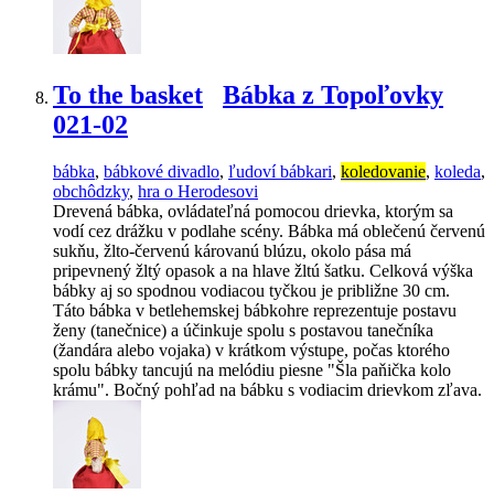
To the basket
Bábka z Topoľovky
021-02
bábka
,
bábkové divadlo
,
ľudoví bábkari
,
koledovanie
,
koleda
,
obchôdzky
,
hra o Herodesovi
Drevená bábka, ovládateľná pomocou drievka, ktorým sa
vodí cez drážku v podlahe scény. Bábka má oblečenú červenú
sukňu, žlto-červenú károvanú blúzu, okolo pása má
pripevnený žltý opasok a na hlave žltú šatku. Celková výška
bábky aj so spodnou vodiacou tyčkou je približne 30 cm.
Táto bábka v betlehemskej bábkohre reprezentuje postavu
ženy (tanečnice) a účinkuje spolu s postavou tanečníka
(žandára alebo vojaka) v krátkom výstupe, počas ktorého
spolu bábky tancujú na melódiu piesne "Šla paňička kolo
krámu". Bočný pohľad na bábku s vodiacim drievkom zľava.