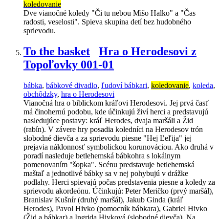
koledovanie
Dve vianočné koledy "Či tu nebou Mišo Halko" a "Čas
radosti, veselosti". Spieva skupina detí bez hudobného
sprievodu.
To the basket
Hra o Herodesovi z
Topoľovky 001-01
bábka
,
bábkové divadlo
,
ľudoví bábkari
,
koledovanie
,
koleda
,
obchôdzky
,
hra o Herodesovi
Vianočná hra o biblickom kráľovi Herodesovi. Jej prvá časť
má činohernú podobu, kde účinkujú živí herci a predstavujú
nasledujúce postavy: kráľ Herodes, dvaja maršáli a Žid
(rabín). V závere hry posadia koledníci na Herodesov trón
slobodné dievča a za sprievodu piesne "Hej Ľeľija" jej
prejavia náklonnosť symbolickou korunováciou. Ako druhá v
poradí nasleduje betlehemská bábkohra s lokálnym
pomenovaním "šopka". Scénu predstavuje betlehemská
maštaľ a jednotlivé bábky sa v nej pohybujú v drážke
podlahy. Herci spievajú počas predstavenia piesne a koledy za
sprievodu akordeónu. Účinkujú: Peter Meričko (prvý maršál),
Branislav Kušnír (druhý maršál), Jakub Ginda (kráľ
Herodes), Pavol Hivko (pomocník bábkara), Gabriel Hivko
(Žid a bábkar) a Ingrida Hivková (slobodné dievča). Na