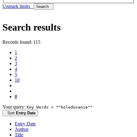
Unmark limits
Search
Search results
Records found: 115
1
2
3
4
5
10
#
Your query:
Key Words = "^koledovanie^"
Sort
Entry Date
Entry Date
Author
Title