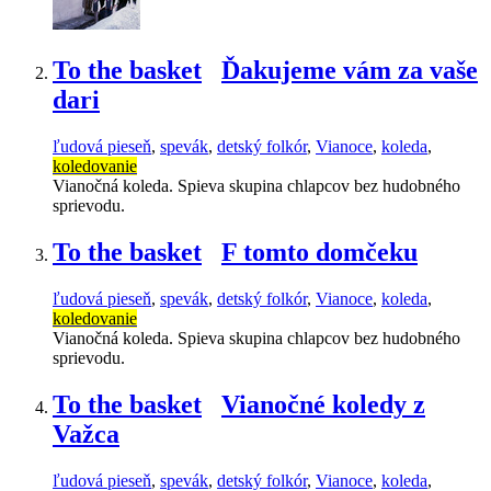
To the basket
Ďakujeme vám za vaše
dari
ľudová pieseň
,
spevák
,
detský folkór
,
Vianoce
,
koleda
,
koledovanie
Vianočná koleda. Spieva skupina chlapcov bez hudobného
sprievodu.
To the basket
F tomto domčeku
ľudová pieseň
,
spevák
,
detský folkór
,
Vianoce
,
koleda
,
koledovanie
Vianočná koleda. Spieva skupina chlapcov bez hudobného
sprievodu.
To the basket
Vianočné koledy z
Važca
ľudová pieseň
,
spevák
,
detský folkór
,
Vianoce
,
koleda
,