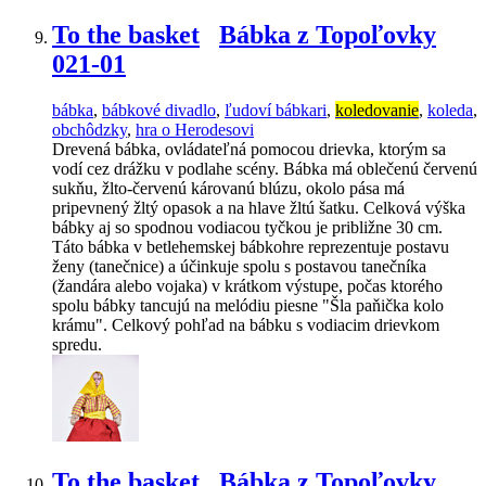
To the basket
Bábka z Topoľovky
021-01
bábka
,
bábkové divadlo
,
ľudoví bábkari
,
koledovanie
,
koleda
,
obchôdzky
,
hra o Herodesovi
Drevená bábka, ovládateľná pomocou drievka, ktorým sa
vodí cez drážku v podlahe scény. Bábka má oblečenú červenú
sukňu, žlto-červenú károvanú blúzu, okolo pása má
pripevnený žltý opasok a na hlave žltú šatku. Celková výška
bábky aj so spodnou vodiacou tyčkou je približne 30 cm.
Táto bábka v betlehemskej bábkohre reprezentuje postavu
ženy (tanečnice) a účinkuje spolu s postavou tanečníka
(žandára alebo vojaka) v krátkom výstupe, počas ktorého
spolu bábky tancujú na melódiu piesne "Šla paňička kolo
krámu". Celkový pohľad na bábku s vodiacim drievkom
spredu.
To the basket
Bábka z Topoľovky