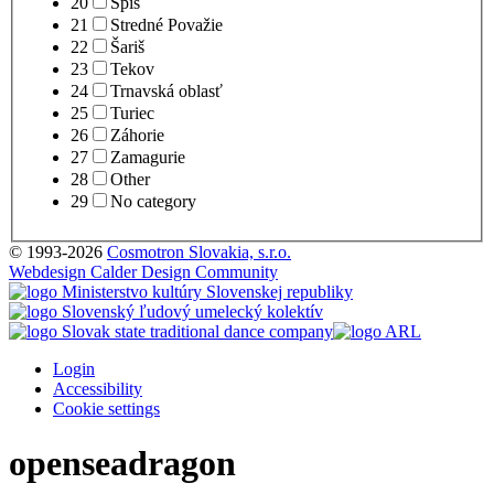
20
Spiš
21
Stredné Považie
22
Šariš
23
Tekov
24
Trnavská oblasť
25
Turiec
26
Záhorie
27
Zamagurie
28
Other
29
No category
© 1993-2026
Cosmotron Slovakia, s.r.o.
Webdesign Calder Design Community
Login
Accessibility
Cookie settings
openseadragon