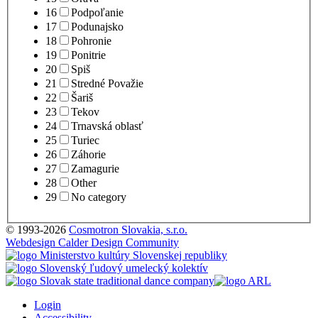
16
Podpoľanie
17
Podunajsko
18
Pohronie
19
Ponitrie
20
Spiš
21
Stredné Považie
22
Šariš
23
Tekov
24
Trnavská oblasť
25
Turiec
26
Záhorie
27
Zamagurie
28
Other
29
No category
© 1993-2026
Cosmotron Slovakia, s.r.o.
Webdesign Calder Design Community
Login
Accessibility