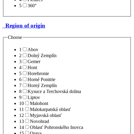
5
360°
Region of origin
Choose
1
Abov
2
Dolný Zemplín
3
Gemer
4
Hont
5
Horehronie
6
Horné Ponitrie
7
Horný Zemplín
8
Kysuce a Terchovská dolina
9
Liptov
10
Malohont
11
Malokarpatská oblasť
12
Myjavská oblasť
13
Novohrad
14
Oblasť Pohronského Inovca
15
Orava