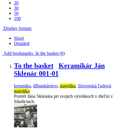
20
30
50
100
Display format:
Short
Detailed
Add bookmarks
In the basket (
0
)
To the basket
Keramikár Ján
Sklenár 001-01
keramika
,
džbankárstvo
,
majolika
,
Slovenská ľudová
majolika
Portrét Jána Sklenára pri svojich výrobkoch v dieľni v
Siladiciach.