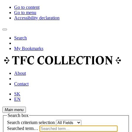
Go to content
Go to menu
Accessibility declaration
Search
My Bookmarks
About
Contact
SK
EN
Main menu
Search box
Search criterium selection
Searched term…