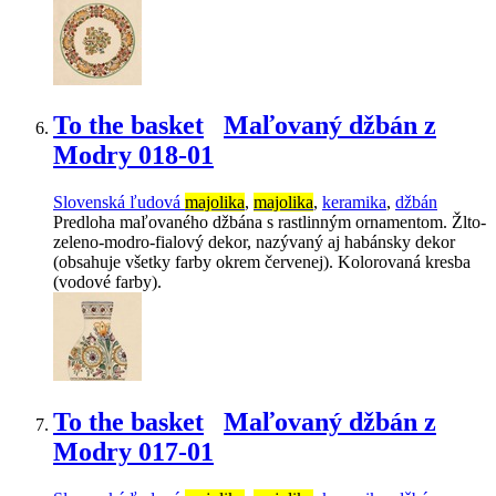
To the basket
Maľovaný džbán z
Modry 018-01
Slovenská ľudová
majolika
,
majolika
,
keramika
,
džbán
Predloha maľovaného džbána s rastlinným ornamentom. Žlto-
zeleno-modro-fialový dekor, nazývaný aj habánsky dekor
(obsahuje všetky farby okrem červenej). Kolorovaná kresba
(vodové farby).
To the basket
Maľovaný džbán z
Modry 017-01