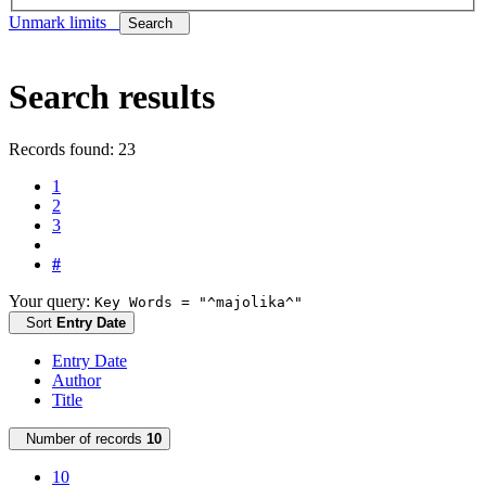
Unmark limits
Search
Search results
Records found: 23
1
2
3
#
Your query:
Key Words = "^majolika^"
Sort
Entry Date
Entry Date
Author
Title
Number of records
10
10