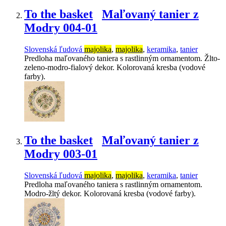
To the basket
Maľovaný tanier z
Modry 004-01
Slovenská ľudová
majolika
,
majolika
,
keramika
,
tanier
Predloha maľovaného taniera s rastlinným ornamentom. Žlto-
zeleno-modro-fialový dekor. Kolorovaná kresba (vodové
farby).
To the basket
Maľovaný tanier z
Modry 003-01
Slovenská ľudová
majolika
,
majolika
,
keramika
,
tanier
Predloha maľovaného taniera s rastlinným ornamentom.
Modro-žltý dekor. Kolorovaná kresba (vodové farby).