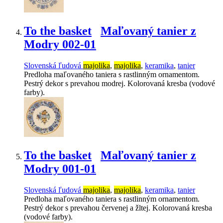
To the basket
Maľovaný tanier z
Modry 002-01
Slovenská ľudová
majolika
,
majolika
,
keramika
,
tanier
Predloha maľovaného taniera s rastlinným ornamentom.
Pestrý dekor s prevahou modrej. Kolorovaná kresba (vodové
farby).
To the basket
Maľovaný tanier z
Modry 001-01
Slovenská ľudová
majolika
,
majolika
,
keramika
,
tanier
Predloha maľovaného taniera s rastlinným ornamentom.
Pestrý dekor s prevahou červenej a žltej. Kolorovaná kresba
(vodové farby).