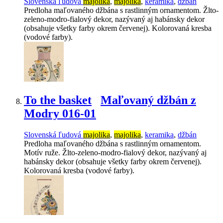
Slovenská ľudová
majolika
,
majolika
,
keramika
,
džbán
Predloha maľovaného džbána s rastlinným ornamentom. Žlto-
zeleno-modro-fialový dekor, nazývaný aj habánsky dekor
(obsahuje všetky farby okrem červenej). Kolorovaná kresba
(vodové farby).
To the basket
Maľovaný džbán z
Modry 016-01
Slovenská ľudová
majolika
,
majolika
,
keramika
,
džbán
Predloha maľovaného džbána s rastlinným ornamentom.
Motív ruže. Žlto-zeleno-modro-fialový dekor, nazývaný aj
habánsky dekor (obsahuje všetky farby okrem červenej).
Kolorovaná kresba (vodové farby).