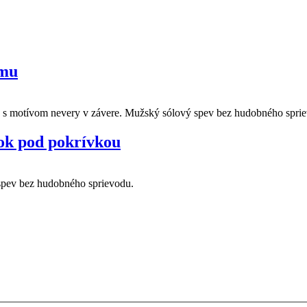
omu
a s motívom nevery v závere. Mužský sólový spev bez hudobného spri
šok pod pokrívkou
spev bez hudobného sprievodu.