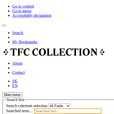
Go to content
Go to menu
Accessibility declaration
Search
My Bookmarks
About
Contact
SK
EN
Main menu
Search box
Search criterium selection
Searched term…