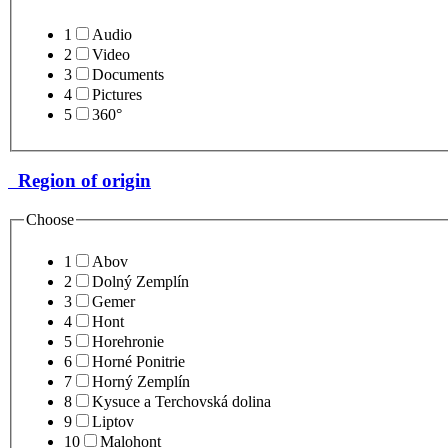
1
Audio
2
Video
3
Documents
4
Pictures
5
360°
Region of origin
Choose
1
Abov
2
Dolný Zemplín
3
Gemer
4
Hont
5
Horehronie
6
Horné Ponitrie
7
Horný Zemplín
8
Kysuce a Terchovská dolina
9
Liptov
10
Malohont