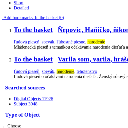
Short
Detailed
Add bookmarks
In the basket (
0
)
To the basket
Ňepovic, Haňičko, ňik
ľudová pieseň
,
spevák
,
ľúbostné piesne
,
narodenie
Mládenecká pieseň s tematikou očakávania narodenia dieťaťa 
To the basket
Varila som, varila, hrá
ľudová pieseň
,
spevák
,
narodenie
,
tehotenstvo
Ľudová pieseň o očakávaní narodenia dieťaťa. Ženský sólový 
Searched sources
Digital Objects
11926
Subject
3948
Type of Object
Choose