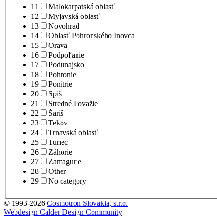
11
Malokarpatská oblasť
12
Myjavská oblasť
13
Novohrad
14
Oblasť Pohronského Inovca
15
Orava
16
Podpoľanie
17
Podunajsko
18
Pohronie
19
Ponitrie
20
Spiš
21
Stredné Považie
22
Šariš
23
Tekov
24
Trnavská oblasť
25
Turiec
26
Záhorie
27
Zamagurie
28
Other
29
No category
© 1993-2026
Cosmotron Slovakia, s.r.o.
Webdesign Calder Design Community