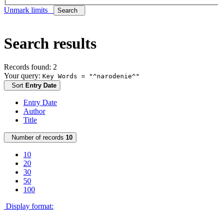
Unmark limits
Search
Search results
Records found: 2
Your query:
Key Words = "^narodenie^"
Sort
Entry Date
Entry Date
Author
Title
Number of records
10
10
20
30
50
100
Display format: