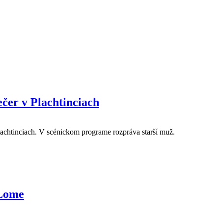
ečer v Plachtinciach
lachtinciach. V scénickom programe rozpráva starší muž.
 Lome