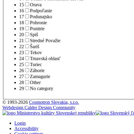
15
Orava
16
Podpoľanie
17
Podunajsko
18
Pohronie
19
Ponitrie
20
Spiš
21
Stredné Považie
22
Šariš
23
Tekov
24
Trnavská oblasť
25
Turiec
26
Záhorie
27
Zamagurie
28
Other
29
No category
© 1993-2026
Cosmotron Slovakia, s.r.o.
Webdesign Calder Design Community
Login
Accessibility
Cookie settings