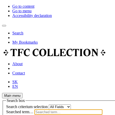
Go to content
Go to menu
Accessibility declaration
Search
My Bookmarks
About
Contact
SK
EN
Main menu
Search box
Search criterium selection
Searched term…