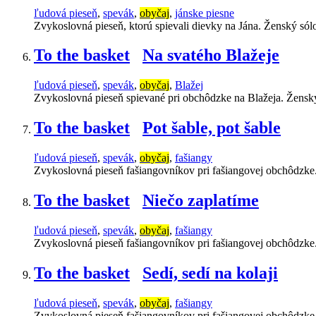
ľudová pieseň
,
spevák
,
obyčaj
,
jánske piesne
Zvykoslovná pieseň, ktorú spievali dievky na Jána. Ženský só
To the basket
Na svatého Blažeje
ľudová pieseň
,
spevák
,
obyčaj
,
Blažej
Zvykoslovná pieseň spievané pri obchôdzke na Blažeja. Žensk
To the basket
Pot šable, pot šable
ľudová pieseň
,
spevák
,
obyčaj
,
fašiangy
Zvykoslovná pieseň fašiangovníkov pri fašiangovej obchôdzke
To the basket
Niečo zaplatíme
ľudová pieseň
,
spevák
,
obyčaj
,
fašiangy
Zvykoslovná pieseň fašiangovníkov pri fašiangovej obchôdzke
To the basket
Sedí, sedí na kolaji
ľudová pieseň
,
spevák
,
obyčaj
,
fašiangy
Zvykoslovná pieseň fašiangovníkov pri fašiangovej obchôdzke