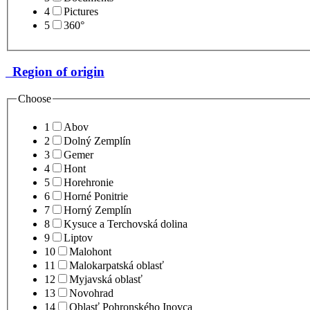
4
Pictures
5
360°
Region of origin
Choose
1
Abov
2
Dolný Zemplín
3
Gemer
4
Hont
5
Horehronie
6
Horné Ponitrie
7
Horný Zemplín
8
Kysuce a Terchovská dolina
9
Liptov
10
Malohont
11
Malokarpatská oblasť
12
Myjavská oblasť
13
Novohrad
14
Oblasť Pohronského Inovca