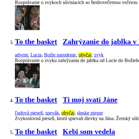
Rozprávanie o zvykoch súvisiacich so štedrovečernou večero
To the basket
Zahrýzanie do jablka 
advent
,
Lucia
,
Božie narodenie
,
obyčaj
,
zvyk
Rozprávanie o zvyku zahrýzania do jablka od Lucie do Božieh
To the basket
Ti moj svatí Jáne
ľudová pieseň
,
spevák
,
obyčaj
,
jánske piesne
Zvykoslovná pieseň, ktorú spievali dievky na Jána. Ženský só
To the basket
Kebi som vedela