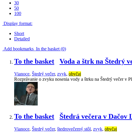
30
50
100
Display format:
Short
Detailed
Add bookmarks
In the basket (
0
)
To the basket
Voda a štrk na Štedrý v
Vianoce
,
Štedrý večer
,
zvyk
,
obyčaj
Rozprávanie o zvyku nosenia vody a štrku na Štedrý večer v P
To the basket
Štedrá večera v Dačov
Vianoce
,
Štedrý večer
,
štedrovečerný stôl
,
zvyk
,
obyčaj