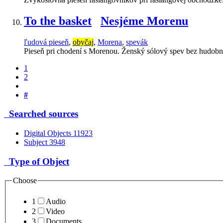
To the basket
Nesjéme Morenu
ľudová pieseň
,
obyčaj
,
Morena
,
spevák
Pieseň pri chodení s Morenou. Ženský sólový spev bez hudobn
1
2
#
Searched sources
Digital Objects
11923
Subject
3948
Type of Object
Choose
1
Audio
2
Video
3
Documents