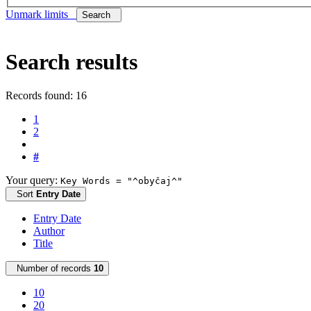
Unmark limits
Search
Search results
Records found: 16
1
2
#
Your query:
Key Words = "^obyčaj^"
Sort
Entry Date
Entry Date
Author
Title
Number of records
10
10
20