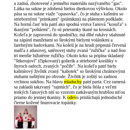
a zadná, zhotovené z jemného materiálu nazývaného "gas".
Látka na sukne je zdobená bielou dierkovou výšivkou. Okolo
pása sa na sukne viaže "opasovka", čo je stuha s kašmíru so
striebornými "primkami" (prámikmi) na plátenom podklade.
Na hornú časť tela patrí ako spodná vrstva ľanová "kosuľa" s
tkanými "poštármi", čo sú prieramky tkané na krosnách.
Košeľa je zapravená do spodničky, má dlhé rukávy stiahnuté
na zápästí manžetami so širokými bielymi volánikmi a
farebnými hadovkami. Na košeli je na hrudi pripnutá červená
mašľa z atlasovej, saténovej stuhy zvaná "ružička" a nad ňou
tri menšie bižutérne ružičky. Okolo krku sa pripína skladaný
"štikerajoví" (čipkovaný) golierik a strieborné koráliky v
štyroch radoch, zvaných "počiře". Na košeľu patrí biely
kašmírový živôtik zvaný "kabotek" so širokými chrámovými
stuhami našitými po obvode. Živôtik je zošitý so zadnou
vrchnou sukňou. Na hlavu
mladuchy
patrí parta. Cez ramená
sa zakladá takzvaný "rajntúch", čo je biela štóla z veľmi
tenkých ľanových nití so vzorom zatkávaným hrubšou niťou
priamo do jemnej tkaniny. K
odev
u prislúchajú jednoduché
čierne kožené šnurovacie topánky.