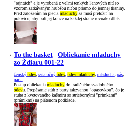
"rajntúch" a je vyrobená z veľmi tenkých ľanových nití so
vzorom zatkávaným hrubšou niťou priamo do jemnej tkaniny.
Pred založením na plecia
mladuchy
sa musí preložiť na
polovicu, aby boli jej konce na každej strane rovnako dlhé.
To the basket
Obliekanie mladuchy
zo Ždiaru 001-22
ženský
odev
,
sviatočný
odev
,
odev mladuchy
,
mladucha
,
pás
,
parta
Postup obliekania
mladuchy
do tradičného svadobného
odev
u. Prepásanie stúh z party takzvanou "opasovkou", čo je
stuha z kvetovaného kašmíru so striebornými "primkami"
(prámikmi) na plátenom podklade.