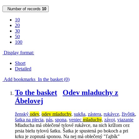
Number of records
10
10
20
30
50
100
Display format:
Short
Detailed
Add bookmarks
In the basket (
0
)
To the basket
Odev mladuchy z
Ábelovej
ženský
odev
,
odev mladuchy
,
sukňa
,
zástera
,
rukávce
,
živôtik
,
šatka na plecia
,
pás
,
spona
,
veniec
mladuchy
,
závoj
,
viazanie
Mladucha má oblečené tylové rukávce, na nich krížom cez
prsia bielu tylovú šatku. Šatka je spustená po bokoch a pri
krku je zopnutá sponou. Na nej má oblečený "ľajbík"