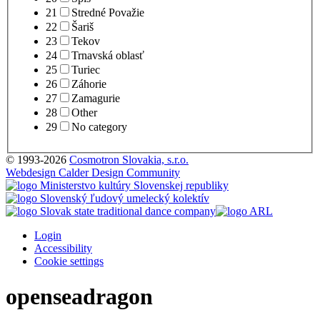
21
Stredné Považie
22
Šariš
23
Tekov
24
Trnavská oblasť
25
Turiec
26
Záhorie
27
Zamagurie
28
Other
29
No category
© 1993-2026
Cosmotron Slovakia, s.r.o.
Webdesign Calder Design Community
Login
Accessibility
Cookie settings
openseadragon