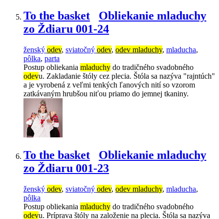
To the basket
Obliekanie mladuchy
zo Ždiaru 001-24
ženský
odev
,
sviatočný
odev
,
odev mladuchy
,
mladucha
,
pôlka
,
parta
Postup obliekania
mladuchy
do tradičného svadobného
odev
u. Zakladanie štóly cez plecia. Štóla sa nazýva "rajntúch"
a je vyrobená z veľmi tenkých ľanových nití so vzorom
zatkávaným hrubšou niťou priamo do jemnej tkaniny.
To the basket
Obliekanie mladuchy
zo Ždiaru 001-23
ženský
odev
,
sviatočný
odev
,
odev mladuchy
,
mladucha
,
pôlka
Postup obliekania
mladuchy
do tradičného svadobného
odev
u. Príprava štóly na založenie na plecia. Štóla sa nazýva