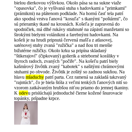
bielou dierkovou výšivkou. Okolo pása sa na sukne viaže
"opasovka", čo je vyšívaná stuha s hadovkami a "primkami"
(prámikmi) na plátenom podklade. Na hornú časť tela patrí
ako spodná vrstva ľanová "kosuľa" s tkanými "poštármi", čo
sú prieramky tkané na krosnách. Košeľa je zapravená do
spodničiek, má dlhé rukávy stiahnuté na zápästí manžetami so
širokými bielymi volánikmi a farebnými hadovkami. Na
košeli je na hrudi pripnutá červená mašľa z atlasovej,
saténovej stuhy zvaná "ružička" a nad ňou tri menšie
bižutérne ružičky. Okolo krku sa pripína skladaný
"štikerajoví" (čipkovaný) golierik a strieborné koráliky v
štyroch radoch, zvaných "počiře". Na košeľu patrí biely
kašmírový živôtik zvaný "kabotek" s našitými chrámovými
stuhami po obvode. Živôtik je zošitý so zadnou sukňou. Na
hlavu
mladuchy
patrí parta. Cez ramená sa zakladá takzvaný
"rajntúch", čo je biela štóla z veľmi tenkých ľanových nití so
vzorom zatkávaným hrubšou niťou priamo do jemnej tkaniny.
K
odev
u prislúchajú jednoduché čierne kožené šnurovacie
topánky, prípadne krpce.