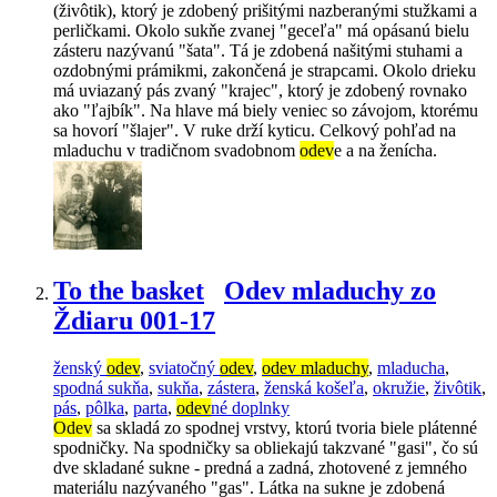
(živôtik), ktorý je zdobený prišitými nazberanými stužkami a
perličkami. Okolo sukňe zvanej "geceľa" má opásanú bielu
zásteru nazývanú "šata". Tá je zdobená našitými stuhami a
ozdobnými prámikmi, zakončená je strapcami. Okolo drieku
má uviazaný pás zvaný "krajec", ktorý je zdobený rovnako
ako "ľajbík". Na hlave má biely veniec so závojom, ktorému
sa hovorí "šlajer". V ruke drží kyticu. Celkový pohľad na
mladuchu v tradičnom svadobnom
odev
e a na ženícha.
To the basket
Odev mladuchy zo
Ždiaru 001-17
ženský
odev
,
sviatočný
odev
,
odev mladuchy
,
mladucha
,
spodná sukňa
,
sukňa
,
zástera
,
ženská košeľa
,
okružie
,
živôtik
,
pás
,
pôlka
,
parta
,
odev
né doplnky
Odev
sa skladá zo spodnej vrstvy, ktorú tvoria biele plátenné
spodničky. Na spodničky sa obliekajú takzvané "gasi", čo sú
dve skladané sukne - predná a zadná, zhotovené z jemného
materiálu nazývaného "gas". Látka na sukne je zdobená