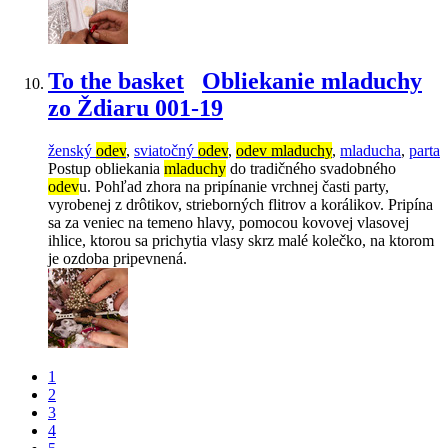
To the basket
Obliekanie mladuchy
zo Ždiaru 001-19
ženský
odev
,
sviatočný
odev
,
odev mladuchy
,
mladucha
,
parta
Postup obliekania
mladuchy
do tradičného svadobného
odev
u. Pohľad zhora na pripínanie vrchnej časti party,
vyrobenej z drôtikov, strieborných flitrov a korálikov. Pripína
sa za veniec na temeno hlavy, pomocou kovovej vlasovej
ihlice, ktorou sa prichytia vlasy skrz malé kolečko, na ktorom
je ozdoba pripevnená.
1
2
3
4