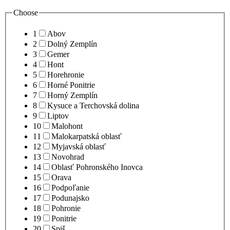
Choose
1
Abov
2
Dolný Zemplín
3
Gemer
4
Hont
5
Horehronie
6
Horné Ponitrie
7
Horný Zemplín
8
Kysuce a Terchovská dolina
9
Liptov
10
Malohont
11
Malokarpatská oblasť
12
Myjavská oblasť
13
Novohrad
14
Oblasť Pohronského Inovca
15
Orava
16
Podpoľanie
17
Podunajsko
18
Pohronie
19
Ponitrie
20
Spiš