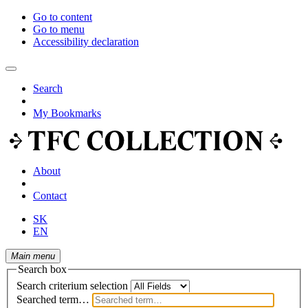
Go to content
Go to menu
Accessibility declaration
Search
My Bookmarks
About
Contact
SK
EN
Main menu
Search box
Search criterium selection
Searched term…