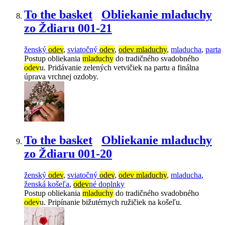
To the basket
Obliekanie mladuchy
zo Ždiaru 001-21
ženský
odev
,
sviatočný
odev
,
odev mladuchy
,
mladucha
,
parta
Postup obliekania
mladuchy
do tradičného svadobného
odev
u. Pridávanie zelených vetvičiek na partu a finálna
úprava vrchnej ozdoby.
To the basket
Obliekanie mladuchy
zo Ždiaru 001-20
ženský
odev
,
sviatočný
odev
,
odev mladuchy
,
mladucha
,
ženská košeľa
,
odev
né doplnky
Postup obliekania
mladuchy
do tradičného svadobného
odev
u. Pripínanie bižutérnych ružičiek na košeľu.