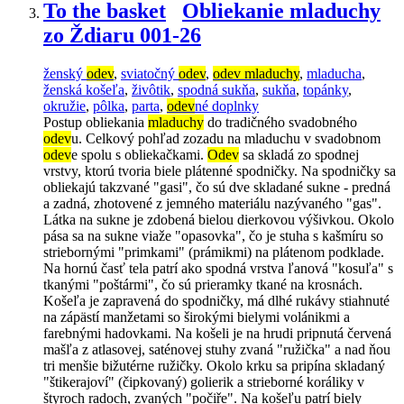
To the basket
Obliekanie mladuchy
zo Ždiaru 001-26
ženský
odev
,
sviatočný
odev
,
odev mladuchy
,
mladucha
,
ženská košeľa
,
živôtik
,
spodná sukňa
,
sukňa
,
topánky
,
okružie
,
pôlka
,
parta
,
odev
né doplnky
Postup obliekania
mladuchy
do tradičného svadobného
odev
u. Celkový pohľad zozadu na mladuchu v svadobnom
odev
e spolu s obliekačkami.
Odev
sa skladá zo spodnej
vrstvy, ktorú tvoria biele plátenné spodničky. Na spodničky sa
obliekajú takzvané "gasi", čo sú dve skladané sukne - predná
a zadná, zhotovené z jemného materiálu nazývaného "gas".
Látka na sukne je zdobená bielou dierkovou výšivkou. Okolo
pása sa na sukne viaže "opasovka", čo je stuha s kašmíru so
striebornými "primkami" (prámikmi) na plátenom podklade.
Na hornú časť tela patrí ako spodná vrstva ľanová "kosuľa" s
tkanými "poštármi", čo sú prieramky tkané na krosnách.
Košeľa je zapravená do spodničky, má dlhé rukávy stiahnuté
na zápästí manžetami so širokými bielymi volánikmi a
farebnými hadovkami. Na košeli je na hrudi pripnutá červená
mašľa z atlasovej, saténovej stuhy zvaná "ružička" a nad ňou
tri menšie bižutérne ružičky. Okolo krku sa pripína skladaný
"štikerajoví" (čipkovaný) golierik a strieborné koráliky v
štyroch radoch, zvaných "počiře". Na košeľu patrí biely