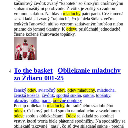
kašmírový živôtik zvaný "kabotek" so širokými chrámovými
stuhami našitými po obvode. Živôtik je zošitý so zadnou
vrchnou sukňou. Na hlavu
mladuchy
patrí parta. Cez ramená
sa zakladá takzvaný "rajntúch", čo je biela štóla z veľmi
tenkých ľanových nití so vzorom zatkávaným hrubšou niťou
priamo do jemnej tkaniny. K
odev
u prislúchajú jednoduché
čierne kožené šnurovacie topánky.
To the basket
Obliekanie mladuchy
zo Ždiaru 001-25
ženský
odev
,
sviatočný
odev
,
odev mladuchy
,
mladucha
,
ženská košeľa
,
živôtik
,
spodná sukňa
,
sukňa
,
topánky
,
okružie
,
pôlka
,
parta
,
odev
né doplnky
Postup obliekania
mladuchy
do tradičného svadobného
odev
u. Celkový pohľad spredu na mladuchu v svadobnom
odev
e spolu s obliekačkami.
Odev
sa skladá zo spodnej
vrstvy, ktorú tvoria biele plátenné spodničky. Na spodničky sa
obliekajú takzvané "gasi", čo sú dve skladané sukne - predná