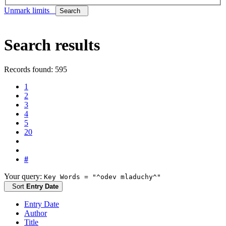
Unmark limits
Search
Search results
Records found: 595
1
2
3
4
5
20
#
Your query:
Key Words = "^odev mladuchy^"
Sort
Entry Date
Entry Date
Author
Title