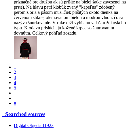
príznačné pre družbu ak sú prišité na bielej šatke zavesenej na
prste). Na hlavu patrí klobúk zvaný "kapeľus" zdobený
perom z orla a pásom mušličiek prišitých okolo dienka na
červenom súkne, olemovanom bielou a modrou vlnou, čo sa
nazýva šnúrkovanie. V ruke drží vybíjanú valašku ždiarskeho
typu. K odevu prislúchajú kožené krpce so šnurovaním
dovnútra. Celkový pohľad zozadu.
1
2
3
4
5
#
Searched sources
Digital Objects
11923