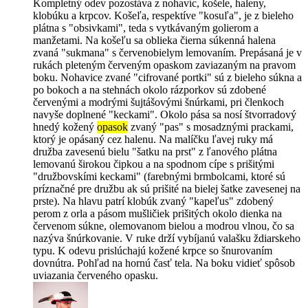
Kompletný odev pozostáva z nohavíc, košele, haleny,
klobúku a krpcov. Košeľa, respektíve "kosuľa", je z bieleho
plátna s "obsivkami", teda s vytkávaným golierom a
manžetami. Na košeľu sa oblieka čierna súkenná halena
zvaná "sukmana" s červenobielym lemovaním. Prepásaná je v
rukách pleteným červeným opaskom zaviazaným na pravom
boku. Nohavice zvané "cifrované portki" sú z bieleho súkna a
po bokoch a na stehnách okolo rázporkov sú zdobené
červenými a modrými šujtášovými šnúrkami, pri členkoch
navyše doplnené "keckami". Okolo pása sa nosí štvorradový
hnedý kožený
opasok
zvaný "pas" s mosadznými prackami,
ktorý je opásaný cez halenu. Na malíčku ľavej ruky má
družba zavesenú bielu "šatku na prst" z ľanového plátna
lemovanú širokou čipkou a na spodnom cípe s prišitými
"družbovskími keckami" (farebnými brmbolcami, ktoré sú
príznačné pre družbu ak sú prišité na bielej šatke zavesenej na
prste). Na hlavu patrí klobúk zvaný "kapeľus" zdobený
perom z orla a pásom mušličiek prišitých okolo dienka na
červenom súkne, olemovanom bielou a modrou vlnou, čo sa
nazýva šnúrkovanie. V ruke drží vybíjanú valašku ždiarskeho
typu. K odevu prislúchajú kožené krpce so šnurovaním
dovnútra. Pohľad na hornú časť tela. Na boku vidieť spôsob
uviazania červeného opasku.