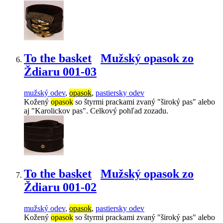
To the basket
Mužský opasok zo
Ždiaru 001-03
mužský odev
,
opasok
,
pastiersky odev
Kožený
opasok
so štyrmi prackami zvaný "široký pas" alebo
aj "Karolickov pas". Celkový pohľad zozadu.
To the basket
Mužský opasok zo
Ždiaru 001-02
mužský odev
,
opasok
,
pastiersky odev
Kožený
opasok
so štyrmi prackami zvaný "široký pas" alebo