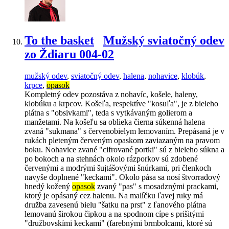
To the basket
Mužský sviatočný odev
zo Ždiaru 004-02
mužský odev
,
sviatočný odev
,
halena
,
nohavice
,
klobúk
,
krpce
,
opasok
Kompletný odev pozostáva z nohavíc, košele, haleny,
klobúku a krpcov. Košeľa, respektíve "kosuľa", je z bieleho
plátna s "obsivkami", teda s vytkávaným golierom a
manžetami. Na košeľu sa oblieka čierna súkenná halena
zvaná "sukmana" s červenobielym lemovaním. Prepásaná je v
rukách pleteným červeným opaskom zaviazaným na pravom
boku. Nohavice zvané "cifrované portki" sú z bieleho súkna a
po bokoch a na stehnách okolo rázporkov sú zdobené
červenými a modrými šujtášovými šnúrkami, pri členkoch
navyše doplnené "keckami". Okolo pása sa nosí štvorradový
hnedý kožený
opasok
zvaný "pas" s mosadznými prackami,
ktorý je opásaný cez halenu. Na malíčku ľavej ruky má
družba zavesenú bielu "šatku na prst" z ľanového plátna
lemovanú širokou čipkou a na spodnom cípe s prišitými
"družbovskími keckami" (farebnými brmbolcami, ktoré sú