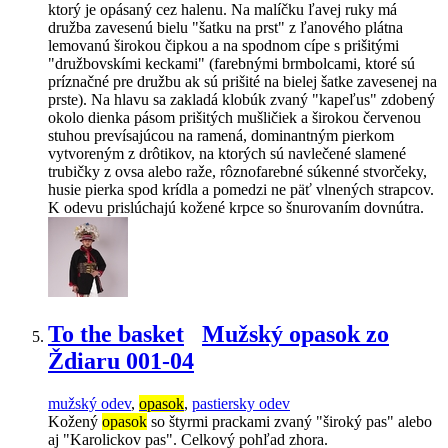
ktorý je opásaný cez halenu. Na malíčku ľavej ruky má
družba zavesenú bielu "šatku na prst" z ľanového plátna
lemovanú širokou čipkou a na spodnom cípe s prišitými
"družbovskími keckami" (farebnými brmbolcami, ktoré sú
príznačné pre družbu ak sú prišité na bielej šatke zavesenej na
prste). Na hlavu sa zakladá klobúk zvaný "kapeľus" zdobený
okolo dienka pásom prišitých mušličiek a širokou červenou
stuhou prevísajúcou na ramená, dominantným pierkom
vytvoreným z drôtikov, na ktorých sú navlečené slamené
trubičky z ovsa alebo raže, rôznofarebné súkenné stvorčeky,
husie pierka spod krídla a pomedzi ne päť vlnených strapcov.
K odevu prislúchajú kožené krpce so šnurovaním dovnútra.
To the basket
Mužský opasok zo
Ždiaru 001-04
mužský odev
,
opasok
,
pastiersky odev
Kožený
opasok
so štyrmi prackami zvaný "široký pas" alebo
aj "Karolickov pas". Celkový pohľad zhora.