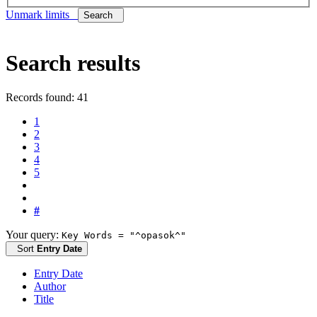
Unmark limits
Search
Search results
Records found: 41
1
2
3
4
5
#
Your query:
Key Words = "^opasok^"
Sort
Entry Date
Entry Date
Author
Title