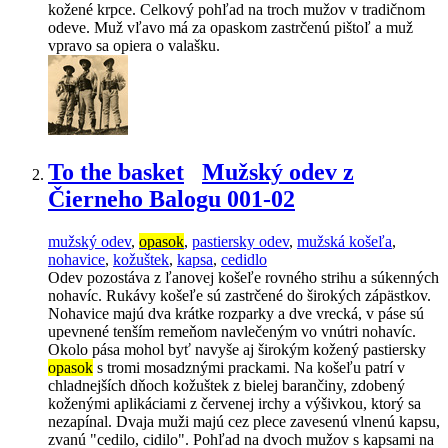
kožené krpce. Celkový pohľad na troch mužov v tradičnom
odeve. Muž vľavo má za opaskom zastrčenú pištoľ a muž
vpravo sa opiera o valašku.
To the basket
Mužský odev z
Čierneho Balogu 001-02
mužský odev
,
opasok
,
pastiersky odev
,
mužská košeľa
,
nohavice
,
kožuštek
,
kapsa
,
cedidlo
Odev pozostáva z ľanovej košeľe rovného strihu a súkenných
nohavíc. Rukávy košeľe sú zastrčené do širokých zápästkov.
Nohavice majú dva krátke rozparky a dve vrecká, v páse sú
upevnené tenším remeňom navlečeným vo vnútri nohavíc.
Okolo pása mohol byť navyše aj širokým kožený pastiersky
opasok
s tromi mosadznými prackami. Na košeľu patrí v
chladnejších dňoch kožuštek z bielej barančiny, zdobený
koženými aplikáciami z červenej irchy a výšivkou, ktorý sa
nezapínal. Dvaja muži majú cez plece zavesenú vlnenú kapsu,
zvanú "cedilo, cidilo". Pohľad na dvoch mužov s kapsami na