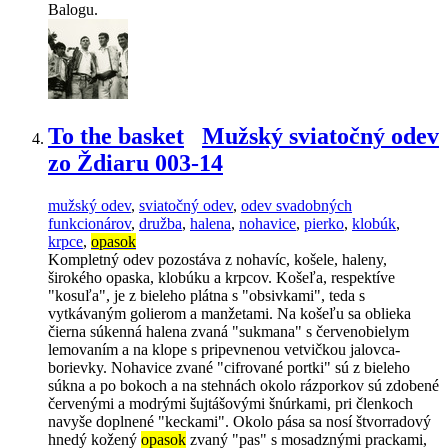
Balogu.
To the basket
Mužský sviatočný odev
zo Ždiaru 003-14
mužský odev
,
sviatočný odev
,
odev svadobných
funkcionárov
,
družba
,
halena
,
nohavice
,
pierko
,
klobúk
,
krpce
,
opasok
Kompletný odev pozostáva z nohavíc, košele, haleny,
širokého opaska, klobúku a krpcov. Košeľa, respektíve
"kosuľa", je z bieleho plátna s "obsivkami", teda s
vytkávaným golierom a manžetami. Na košeľu sa oblieka
čierna súkenná halena zvaná "sukmana" s červenobielym
lemovaním a na klope s pripevnenou vetvičkou jalovca-
borievky. Nohavice zvané "cifrované portki" sú z bieleho
súkna a po bokoch a na stehnách okolo rázporkov sú zdobené
červenými a modrými šujtášovými šnúrkami, pri členkoch
navyše doplnené "keckami". Okolo pása sa nosí štvorradový
hnedý kožený
opasok
zvaný "pas" s mosadznými prackami,