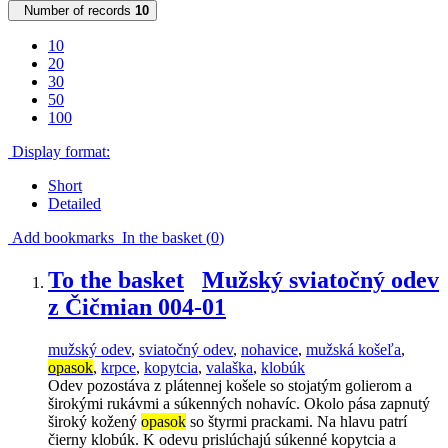
Number of records
10
10
20
30
50
100
Display format:
Short
Detailed
Add bookmarks
In the basket (
0
)
To the basket
Mužský sviatočný odev
z Čičmian 004-01
mužský odev
,
sviatočný odev
,
nohavice
,
mužská košeľa
,
opasok
,
krpce
,
kopytcia
,
valaška
,
klobúk
Odev pozostáva z plátennej košele so stojatým golierom a
širokými rukávmi a súkenných nohavíc. Okolo pása zapnutý
široký kožený
opasok
so štyrmi prackami. Na hlavu patrí
čierny klobúk. K odevu prislúchajú súkenné kopytcia a