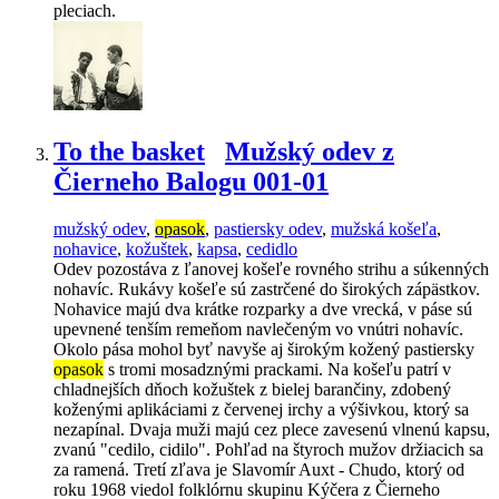
pleciach.
To the basket
Mužský odev z
Čierneho Balogu 001-01
mužský odev
,
opasok
,
pastiersky odev
,
mužská košeľa
,
nohavice
,
kožuštek
,
kapsa
,
cedidlo
Odev pozostáva z ľanovej košeľe rovného strihu a súkenných
nohavíc. Rukávy košeľe sú zastrčené do širokých zápästkov.
Nohavice majú dva krátke rozparky a dve vrecká, v páse sú
upevnené tenším remeňom navlečeným vo vnútri nohavíc.
Okolo pása mohol byť navyše aj širokým kožený pastiersky
opasok
s tromi mosadznými prackami. Na košeľu patrí v
chladnejších dňoch kožuštek z bielej barančiny, zdobený
koženými aplikáciami z červenej irchy a výšivkou, ktorý sa
nezapínal. Dvaja muži majú cez plece zavesenú vlnenú kapsu,
zvanú "cedilo, cidilo". Pohľad na štyroch mužov držiacich sa
za ramená. Tretí zľava je Slavomír Auxt - Chudo, ktorý od
roku 1968 viedol folklórnu skupinu Kýčera z Čierneho