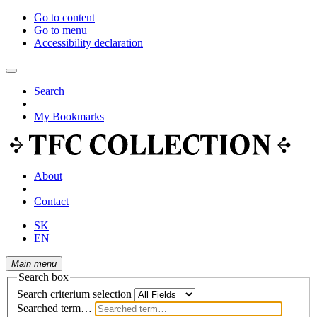
Go to content
Go to menu
Accessibility declaration
Search
My Bookmarks
About
Contact
SK
EN
Main menu
Search box
Search criterium selection
Searched term…