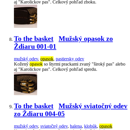
aj "Karolickov pas". Celkový pohľad zboku.
To the basket
Mužský opasok zo
Ždiaru 001-01
mužský odev
,
opasok
,
pastiersky odev
Kožený
opasok
so štyrmi prackami zvaný "široký pas" alebo
aj "Karolickov pas". Celkový pohľad spredu.
To the basket
Mužský sviatočný odev
zo Ždiaru 004-05
mužský odev
,
sviatočný odev
,
halena
,
klobúk
,
opasok