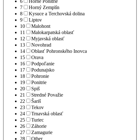
6
Horné Ponitrie
7
Horný Zemplín
8
Kysuce a Terchovská dolina
9
Liptov
10
Malohont
11
Malokarpatská oblasť
12
Myjavská oblasť
13
Novohrad
14
Oblasť Pohronského Inovca
15
Orava
16
Podpoľanie
17
Podunajsko
18
Pohronie
19
Ponitrie
20
Spiš
21
Stredné Považie
22
Šariš
23
Tekov
24
Trnavská oblasť
25
Turiec
26
Záhorie
27
Zamagurie
28
Other