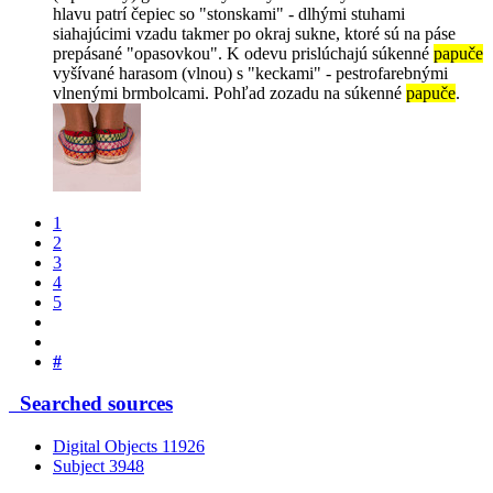
hlavu patrí čepiec so "stonskami" - dlhými stuhami
siahajúcimi vzadu takmer po okraj sukne, ktoré sú na páse
prepásané "opasovkou". K odevu prislúchajú súkenné
papuče
vyšívané harasom (vlnou) s "keckami" - pestrofarebnými
vlnenými brmbolcami. Pohľad zozadu na súkenné
papuče
.
1
2
3
4
5
#
Searched sources
Digital Objects
11926
Subject
3948