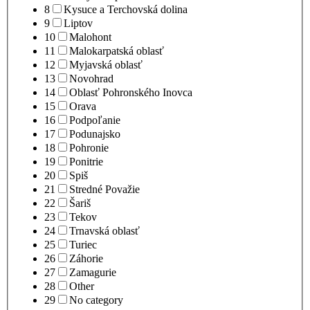
8
Kysuce a Terchovská dolina
9
Liptov
10
Malohont
11
Malokarpatská oblasť
12
Myjavská oblasť
13
Novohrad
14
Oblasť Pohronského Inovca
15
Orava
16
Podpoľanie
17
Podunajsko
18
Pohronie
19
Ponitrie
20
Spiš
21
Stredné Považie
22
Šariš
23
Tekov
24
Trnavská oblasť
25
Turiec
26
Záhorie
27
Zamagurie
28
Other
29
No category