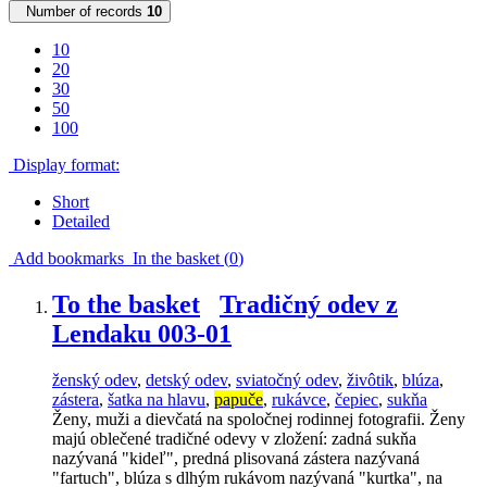
Number of records
10
10
20
30
50
100
Display format:
Short
Detailed
Add bookmarks
In the basket (
0
)
To the basket
Tradičný odev z
Lendaku 003-01
ženský odev
,
detský odev
,
sviatočný odev
,
živôtik
,
blúza
,
zástera
,
šatka na hlavu
,
papuče
,
rukávce
,
čepiec
,
sukňa
Ženy, muži a dievčatá na spoločnej rodinnej fotografii. Ženy
majú oblečené tradičné odevy v zložení: zadná sukňa
nazývaná "kideľ", predná plisovaná zástera nazývaná
"fartuch", blúza s dlhým rukávom nazývaná "kurtka", na