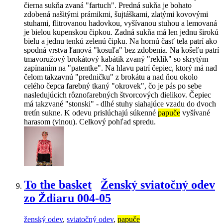
čierna sukňa zvaná "fartuch". Predná sukňa je bohato
zdobená našitými prámikmi, šujtáškami, zlatými kovovými
stuhami, flitrovanou hadovkou, vyšívanou stuhou a lemovaná
je bielou kupenskou čipkou. Zadná sukňa má len jednu širokú
bielu a jednu tenkú zelenú čipku. Na hornú časť tela patrí ako
spodná vrstva ľanová "kosuľa" bez zdobenia. Na košeľu patrí
tmavoružový brokátový kabátik zvaný "reklik" so skrytým
zapínaním na "patentke". Na hlavu patrí čepiec, ktorý má nad
čelom takzavnú "predničku" z brokátu a nad ňou okolo
celého čepca farebný tkaný "okrovek", čo je pás po sebe
nasledujúcich rôznofarebných štvorcových dielikov. Čepiec
má takzvané "stonski" - dlhé stuhy siahajúce vzadu do dvoch
tretín sukne. K odevu prislúchajú súkenné
papuče
vyšívané
harasom (vlnou). Celkový pohľad spredu.
To the basket
Ženský sviatočný odev
zo Ždiaru 004-05
ženský odev
,
sviatočný odev
,
papuče