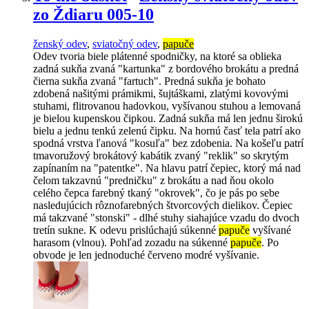
zo Ždiaru 005-10
ženský odev
,
sviatočný odev
,
papuče
Odev tvoria biele plátenné spodničky, na ktoré sa oblieka
zadná sukňa zvaná "kartunka" z bordového brokátu a predná
čierna sukňa zvaná "fartuch". Predná sukňa je bohato
zdobená našitými prámikmi, šujtáškami, zlatými kovovými
stuhami, flitrovanou hadovkou, vyšívanou stuhou a lemovaná
je bielou kupenskou čipkou. Zadná sukňa má len jednu širokú
bielu a jednu tenkú zelenú čipku. Na hornú časť tela patrí ako
spodná vrstva ľanová "kosuľa" bez zdobenia. Na košeľu patrí
tmavoružový brokátový kabátik zvaný "reklik" so skrytým
zapínaním na "patentke". Na hlavu patrí čepiec, ktorý má nad
čelom takzavnú "predničku" z brokátu a nad ňou okolo
celého čepca farebný tkaný "okrovek", čo je pás po sebe
nasledujúcich rôznofarebných štvorcových dielikov. Čepiec
má takzvané "stonski" - dlhé stuhy siahajúce vzadu do dvoch
tretín sukne. K odevu prislúchajú súkenné
papuče
vyšívané
harasom (vlnou). Pohľad zozadu na súkenné
papuče
. Po
obvode je len jednoduché červeno modré vyšívanie.