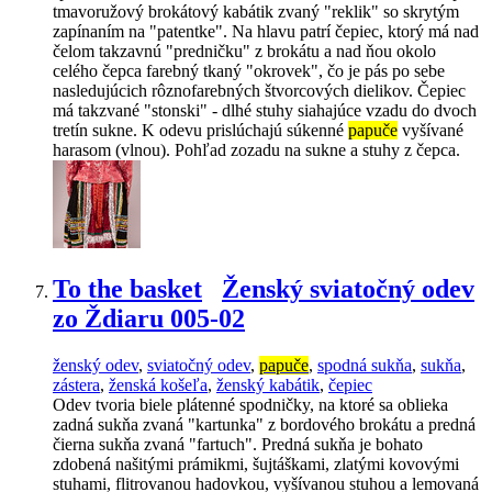
tmavoružový brokátový kabátik zvaný "reklik" so skrytým
zapínaním na "patentke". Na hlavu patrí čepiec, ktorý má nad
čelom takzavnú "predničku" z brokátu a nad ňou okolo
celého čepca farebný tkaný "okrovek", čo je pás po sebe
nasledujúcich rôznofarebných štvorcových dielikov. Čepiec
má takzvané "stonski" - dlhé stuhy siahajúce vzadu do dvoch
tretín sukne. K odevu prislúchajú súkenné
papuče
vyšívané
harasom (vlnou). Pohľad zozadu na sukne a stuhy z čepca.
To the basket
Ženský sviatočný odev
zo Ždiaru 005-02
ženský odev
,
sviatočný odev
,
papuče
,
spodná sukňa
,
sukňa
,
zástera
,
ženská košeľa
,
ženský kabátik
,
čepiec
Odev tvoria biele plátenné spodničky, na ktoré sa oblieka
zadná sukňa zvaná "kartunka" z bordového brokátu a predná
čierna sukňa zvaná "fartuch". Predná sukňa je bohato
zdobená našitými prámikmi, šujtáškami, zlatými kovovými
stuhami, flitrovanou hadovkou, vyšívanou stuhou a lemovaná