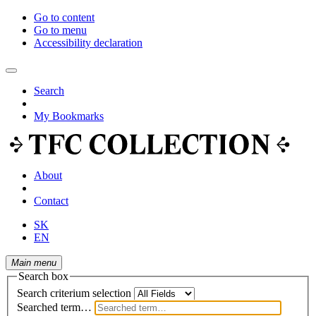
Go to content
Go to menu
Accessibility declaration
Search
My Bookmarks
About
Contact
SK
EN
Main menu
Search box
Search criterium selection
Searched term…