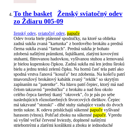
To the basket
Ženský sviatočný odev
zo Ždiaru 005-09
ženský odev
,
sviatočný odev
,
papuče
Odev tvoria biele plátenné spodničky, na ktoré sa oblieka
zadná sukňa zvaná "kartunka" z bordového brokátu a predná
čierna sukňa zvaná "fartuch". Predná sukňa je bohato
zdobená našitými prámikmi, šujtáškami, zlatými kovovými
stuhami, flitrovanou hadovkou, vyšívanou stuhou a lemovaná
je bielou kupenskou čipkou. Zadná sukňa má len jednu širokú
bielu a jednu tenkú zelenú čipku. Na hornú časť tela patrí ako
spodná vrstva ľanová "kosuľa" bez zdobenia. Na košeľu patrí
tmavoružový brokátový kabátik zvaný "reklik" so skrytým
zapínaním na "patentke". Na hlavu patrí čepiec, ktorý má nad
čelom takzavnú "predničku" z brokátu a nad ňou okolo
celého čepca farebný tkaný "okrovek", čo je pás po sebe
nasledujúcich rôznofarebných štvorcových dielikov. Čepiec
má takzvané "stonski" - dlhé stuhy siahajúce vzadu do dvoch
tretín sukne. K odevu prislúchajú súkenné
papuče
vyšívané
harasom (vlnou). Pohľad zboku na súkenné
papuče
. Vpredu
sú vyšité veľké červené hviezdy, doplnené našitými
striebornými a zlatými korálikmi a zboku je jednoduché