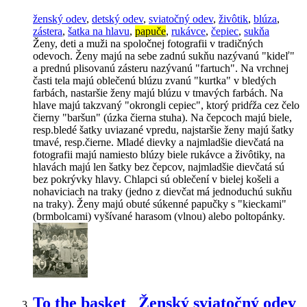
ženský odev
,
detský odev
,
sviatočný odev
,
živôtik
,
blúza
,
zástera
,
šatka na hlavu
,
papuče
,
rukávce
,
čepiec
,
sukňa
Ženy, deti a muži na spoločnej fotografii v tradičných
odevoch. Ženy majú na sebe zadnú sukňu nazývanú "kideľ"
a prednú plisovanú zásteru nazývanú "fartuch". Na vrchnej
časti tela majú oblečenú blúzu zvanú "kurtka" v bledých
farbách, nastaršie ženy majú blúzu v tmavých farbách. Na
hlave majú takzvaný "okrongli cepiec", ktorý pridŕža cez čelo
čierny "baršun" (úzka čierna stuha). Na čepcoch majú biele,
resp.bledé šatky uviazané vpredu, najstaršie ženy majú šatky
tmavé, resp.čierne. Mladé dievky a najmladšie dievčatá na
fotografii majú namiesto blúzy biele rukávce a živôtiky, na
hlavách majú len šatky bez čepcov, najmladšie dievčatá sú
bez pokrývky hlavy. Chlapci sú oblečení v bielej košeli a
nohaviciach na traky (jedno z dievčat má jednoduchú sukňu
na traky). Ženy majú obuté súkenné papučky s "kieckami"
(brmbolcami) vyšívané harasom (vlnou) alebo poltopánky.
To the basket
Ženský sviatočný odev