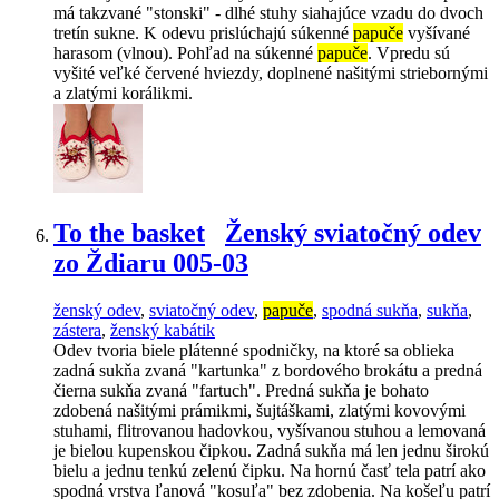
má takzvané "stonski" - dlhé stuhy siahajúce vzadu do dvoch
tretín sukne. K odevu prislúchajú súkenné
papuče
vyšívané
harasom (vlnou). Pohľad na súkenné
papuče
. Vpredu sú
vyšité veľké červené hviezdy, doplnené našitými striebornými
a zlatými korálikmi.
To the basket
Ženský sviatočný odev
zo Ždiaru 005-03
ženský odev
,
sviatočný odev
,
papuče
,
spodná sukňa
,
sukňa
,
zástera
,
ženský kabátik
Odev tvoria biele plátenné spodničky, na ktoré sa oblieka
zadná sukňa zvaná "kartunka" z bordového brokátu a predná
čierna sukňa zvaná "fartuch". Predná sukňa je bohato
zdobená našitými prámikmi, šujtáškami, zlatými kovovými
stuhami, flitrovanou hadovkou, vyšívanou stuhou a lemovaná
je bielou kupenskou čipkou. Zadná sukňa má len jednu širokú
bielu a jednu tenkú zelenú čipku. Na hornú časť tela patrí ako
spodná vrstva ľanová "kosuľa" bez zdobenia. Na košeľu patrí