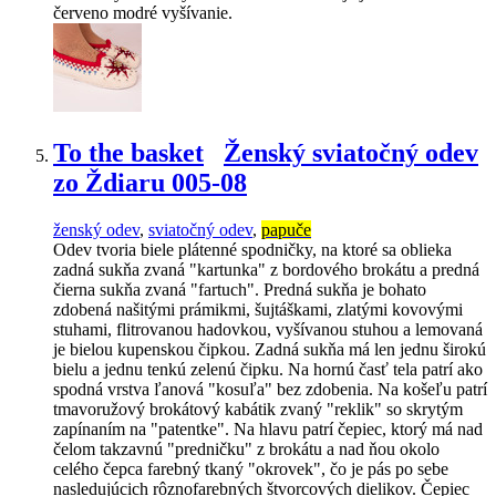
červeno modré vyšívanie.
To the basket
Ženský sviatočný odev
zo Ždiaru 005-08
ženský odev
,
sviatočný odev
,
papuče
Odev tvoria biele plátenné spodničky, na ktoré sa oblieka
zadná sukňa zvaná "kartunka" z bordového brokátu a predná
čierna sukňa zvaná "fartuch". Predná sukňa je bohato
zdobená našitými prámikmi, šujtáškami, zlatými kovovými
stuhami, flitrovanou hadovkou, vyšívanou stuhou a lemovaná
je bielou kupenskou čipkou. Zadná sukňa má len jednu širokú
bielu a jednu tenkú zelenú čipku. Na hornú časť tela patrí ako
spodná vrstva ľanová "kosuľa" bez zdobenia. Na košeľu patrí
tmavoružový brokátový kabátik zvaný "reklik" so skrytým
zapínaním na "patentke". Na hlavu patrí čepiec, ktorý má nad
čelom takzavnú "predničku" z brokátu a nad ňou okolo
celého čepca farebný tkaný "okrovek", čo je pás po sebe
nasledujúcich rôznofarebných štvorcových dielikov. Čepiec