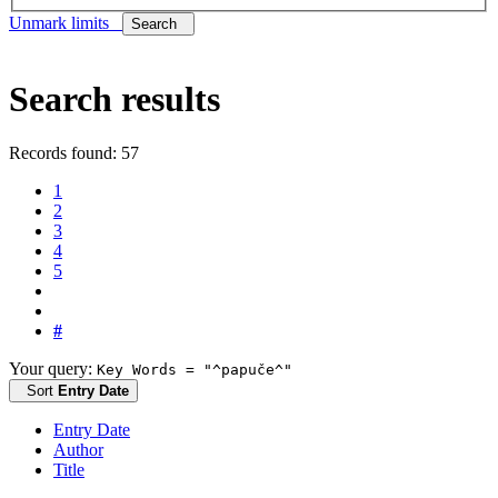
Unmark limits
Search
Search results
Records found: 57
1
2
3
4
5
#
Your query:
Key Words = "^papuče^"
Sort
Entry Date
Entry Date
Author
Title