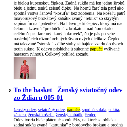
je bielou kupenskou čipkou. Zadná sukňa má len jednu širokú
bielu a jednu tenkú zelenú čipku. Na hornú časť tela patrí ako
spodná vrstva ľanová "kosuľa" bez zdobenia. Na košeľu patrí
tmavoružový brokátový kabátik zvaný "reklik" so skrytým
zapínaním na "patentke". Na hlavu patrí čepiec, ktorý má nad
čelom takzavnú "predničku" z brokátu a nad ňou okolo
celého čepca farebný tkaný "okrovek", čo je pás po sebe
nasledujúcich rôznofarebných štvorcových dielikov. Čepiec
má takzvané "stonski" - dlhé stuhy siahajúce vzadu do dvoch
tretín sukne. K odevu prislúchajú súkenné
papuče
vyšívané
harasom (vlnou). Celkový pohľad zozadu.
To the basket
Ženský sviatočný odev
zo Ždiaru 005-01
ženský odev
,
sviatočný odev
,
papuče
,
spodná sukňa
,
sukňa
,
zástera
,
ženská košeľa
,
ženský kabátik
,
čepiec
Odev tvoria biele plátenné spodničky, na ktoré sa oblieka
zadná sukňa zvaná "kartunka" z bordového brokátu a predná