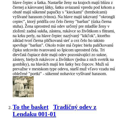
hlave čepiec a šatka. Nastaršie ženy na krajoch majú blúzu z
čiernej a károvanej látky, šatku uviazanú vpredu pod krkom a
obuté majú súkenné papučky s "kieckami" (brmbolcami)
vyšívané harasom (vlnou). Na hlave majú takzvaný "okrongli
cepiec", ktorý pridŕža cez čelo čierny "baršun" (úzka čierna
stuha). Žena uprostred má odev určený pre mladšie ženy v
zložení: zadná sukňa, zástera, rukávce so živôtikom s flitrami,
na krku perly, na hlave čepiec nazývaný "kikľok", ktorého
základ tvorí čierna pličkovaná sieť a cez čelo ho takisto
spevňuje "baršun". Okolo tváre má čepiec bielu paličkovanú
čipku srdcovito tvarovanú so špicom uprostred čela. Tri
dievčatá čupiace dole majú odev pozostávajúci zo sukne,
zástery, bielych rukávcov a živôtikov (jedna z nich svetrík na
gombíky), na hlavách majú len šatky bez čepcov. Muži sú
prevažne v mestskom type odevu, starší muž vľavo vzadu má
oblečené "portki" - súkenné nohavice vyšívané harasom.
To the basket
Tradičný odev z
Lendaku 001-01