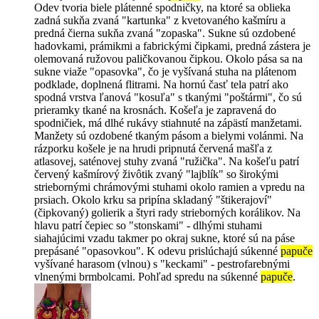
Odev tvoria biele plátenné spodničky, na ktoré sa oblieka
zadná sukňa zvaná "kartunka" z kvetovaného kašmíru a
predná čierna sukňa zvaná "zopaska". Sukne sú ozdobené
hadovkami, prámikmi a fabrickými čipkami, predná zástera je
olemovaná ružovou paličkovanou čipkou. Okolo pása sa na
sukne viaže "opasovka", čo je vyšívaná stuha na plátenom
podklade, doplnená flitrami. Na hornú časť tela patrí ako
spodná vrstva ľanová "kosuľa" s tkanými "poštármi", čo sú
prieramky tkané na krosnách. Košeľa je zapravená do
spodničiek, má dlhé rukávy stiahnuté na zápästí manžetami.
Manžety sú ozdobené tkaným pásom a bielymi volánmi. Na
rázporku košele je na hrudi pripnutá červená mašľa z
atlasovej, saténovej stuhy zvaná "ružička". Na košeľu patrí
červený kašmírový živôtik zvaný "lajblík" so širokými
striebornými chrámovými stuhami okolo ramien a vpredu na
prsiach. Okolo krku sa pripína skladaný "štikerajoví"
(čipkovaný) golierik a štyri rady strieborných korálikov. Na
hlavu patrí čepiec so "stonskami" - dlhými stuhami
siahajúcimi vzadu takmer po okraj sukne, ktoré sú na páse
prepásané "opasovkou". K odevu prislúchajú súkenné
papuče
vyšívané harasom (vlnou) s "keckami" - pestrofarebnými
vlnenými brmbolcami. Pohľad spredu na súkenné
papuče
.