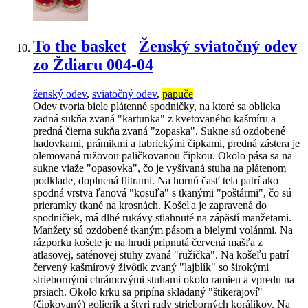
To the basket
Ženský sviatočný odev
zo Ždiaru 004-04
ženský odev
,
sviatočný odev
,
papuče
Odev tvoria biele plátenné spodničky, na ktoré sa oblieka
zadná sukňa zvaná "kartunka" z kvetovaného kašmíru a
predná čierna sukňa zvaná "zopaska". Sukne sú ozdobené
hadovkami, prámikmi a fabrickými čipkami, predná zástera je
olemovaná ružovou paličkovanou čipkou. Okolo pása sa na
sukne viaže "opasovka", čo je vyšívaná stuha na plátenom
podklade, doplnená flitrami. Na hornú časť tela patrí ako
spodná vrstva ľanová "kosuľa" s tkanými "poštármi", čo sú
prieramky tkané na krosnách. Košeľa je zapravená do
spodničiek, má dlhé rukávy stiahnuté na zápästí manžetami.
Manžety sú ozdobené tkaným pásom a bielymi volánmi. Na
rázporku košele je na hrudi pripnutá červená mašľa z
atlasovej, saténovej stuhy zvaná "ružička". Na košeľu patrí
červený kašmírový živôtik zvaný "lajblík" so širokými
striebornými chrámovými stuhami okolo ramien a vpredu na
prsiach. Okolo krku sa pripína skladaný "štikerajoví"
(čipkovaný) golierik a štyri rady strieborných korálikov. Na