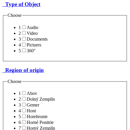
Type of Object
Choose
1
Audio
2
Video
3
Documents
4
Pictures
5
360°
Region of origin
Choose
1
Abov
2
Dolný Zemplín
3
Gemer
4
Hont
5
Horehronie
6
Horné Ponitrie
7
Horný Zemplín