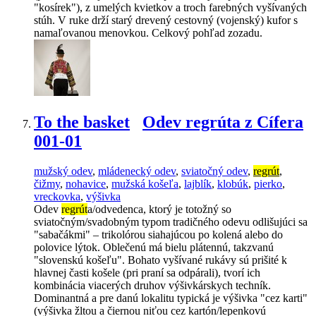
"kosírek"), z umelých kvietkov a troch farebných vyšívaných
stúh. V ruke drží starý drevený cestovný (vojenský) kufor s
namaľovanou menovkou. Celkový pohľad zozadu.
To the basket
Odev regrúta z Cífera
001-01
mužský odev
,
mládenecký odev
,
sviatočný odev
,
regrút
,
čižmy
,
nohavice
,
mužská košeľa
,
lajblík
,
klobúk
,
pierko
,
vreckovka
,
výšivka
Odev
regrút
a/odvedenca, ktorý je totožný so
sviatočným/svadobným typom tradičného odevu odlišujúci sa
"sabačákmi" – trikolórou siahajúcou po kolená alebo do
polovice lýtok. Oblečenú má bielu plátennú, takzvanú
"slovenskú košeľu". Bohato vyšívané rukávy sú prišité k
hlavnej časti košele (pri praní sa odpárali), tvorí ich
kombinácia viacerých druhov výšivkárskych techník.
Dominantná a pre danú lokalitu typická je výšivka "cez karti"
(výšivka žltou a čiernou niťou cez kartón/lepenkovú