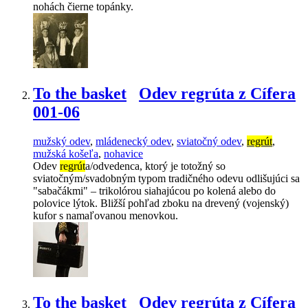
nohách čierne topánky.
To the basket
Odev regrúta z Cífera
001-06
mužský odev
,
mládenecký odev
,
sviatočný odev
,
regrút
,
mužská košeľa
,
nohavice
Odev
regrút
a/odvedenca, ktorý je totožný so
sviatočným/svadobným typom tradičného odevu odlišujúci sa
"sabačákmi" – trikolórou siahajúcou po kolená alebo do
polovice lýtok. Bližší pohľad zboku na drevený (vojenský)
kufor s namaľovanou menovkou.
To the basket
Odev regrúta z Cífera