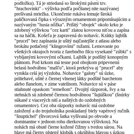
podložku). Tá je striedaná so širokými pásmi tzv.
"hrachovinki" - výšivka podľa počítanej nite nazývanej
prešívaná mriežka. Ukončenie rukáva lemuje široká
paličkovaná čipka s výrazným ornamentom pripomínajúcim a
nazývaným "husia nôžka". Prišitý "obojek" okolo krku je
zdobený výšivkou "cez karti" zlatou kovovou niťou a zapína
sa na háčik. Košeľa je zapravená do nohavíc. Krátky lajblík
"prucel" bez zapínania je ušitý najčastejšie z atlasu alebo
brokátu potlačený "klingrovími" ružami. Lemovanie po
všetkých okrajoch tvoria z farebného filcu vysekané "zúbki" s
vybíjanými kovovými očkami. Lajblík je podšitý konopným
plátnom. Pod krkom má tesne pod obojkom pripevnenú
belasú hodvábnu "mašľu", ktorá prekrýva aj "prucel" aby
vynikla celá jej výzdoba. Nohavice "galoty" sú úzke,
priliehavé, ušité z čiernej vlnenej látky podšité barchetom
alebo flanelom, v zime vatelínom. Nohavice sú v páse
stiahnuté opaskom "remeňom". Dvojitý rázporok, švy a na
stehnách sú zdobené čiernou hodvábnou "šujtáškou" (šnúrky
súkané z viacerých nití a našitých do ozdobných
ornamentov). Cez oba rázporky nohavíc má ozdobne
založený a do trojuholníka poskladaný biely vapérový ručník
"šnuptichel" (štvorcová šatka vyšívaná po obvode a
dominantne v jednom rohu dierkovanou výšivkou). Na
nohách má obuté čierne kožené čižmy s tvrdou sárou. Na
hlave má čierny plstený klobúk s okrúhlou hlavou s úzkou