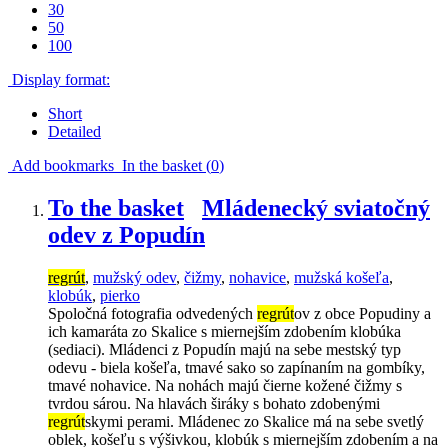
30
50
100
Display format:
Short
Detailed
Add bookmarks
In the basket (
0
)
To the basket
Mládenecký sviatočný
odev z Popudín
regrút
,
mužský odev
,
čižmy
,
nohavice
,
mužská košeľa
,
klobúk
,
pierko
Spoločná fotografia odvedených
regrút
ov z obce Popudiny a
ich kamaráta zo Skalice s miernejším zdobením klobúka
(sediaci). Mládenci z Popudín majú na sebe mestský typ
odevu - biela košeľa, tmavé sako so zapínaním na gombíky,
tmavé nohavice. Na nohách majú čierne kožené čižmy s
tvrdou sárou. Na hlavách širáky s bohato zdobenými
regrút
skymi perami. Mládenec zo Skalice má na sebe svetlý
oblek, košeľu s výšivkou, klobúk s miernejším zdobením a na