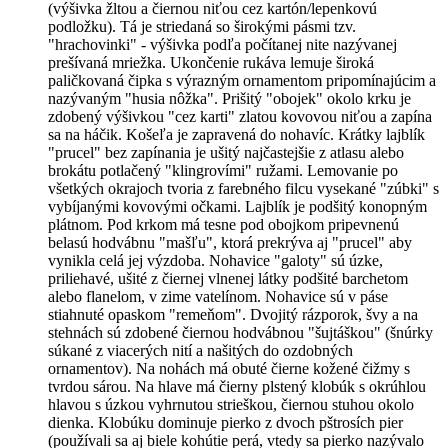
(výšivka žltou a čiernou niťou cez kartón/lepenkovú
podložku). Tá je striedaná so širokými pásmi tzv.
"hrachovinki" - výšivka podľa počítanej nite nazývanej
prešívaná mriežka. Ukončenie rukáva lemuje široká
paličkovaná čipka s výrazným ornamentom pripomínajúcim a
nazývaným "husia nôžka". Prišitý "obojek" okolo krku je
zdobený výšivkou "cez karti" zlatou kovovou niťou a zapína
sa na háčik. Košeľa je zapravená do nohavíc. Krátky lajblík
"prucel" bez zapínania je ušitý najčastejšie z atlasu alebo
brokátu potlačený "klingrovími" ružami. Lemovanie po
všetkých okrajoch tvoria z farebného filcu vysekané "zúbki" s
vybíjanými kovovými očkami. Lajblík je podšitý konopným
plátnom. Pod krkom má tesne pod obojkom pripevnenú
belasú hodvábnu "mašľu", ktorá prekrýva aj "prucel" aby
vynikla celá jej výzdoba. Nohavice "galoty" sú úzke,
priliehavé, ušité z čiernej vlnenej látky podšité barchetom
alebo flanelom, v zime vatelínom. Nohavice sú v páse
stiahnuté opaskom "remeňom". Dvojitý rázporok, švy a na
stehnách sú zdobené čiernou hodvábnou "šujtáškou" (šnúrky
súkané z viacerých nití a našitých do ozdobných
ornamentov). Na nohách má obuté čierne kožené čižmy s
tvrdou sárou. Na hlave má čierny plstený klobúk s okrúhlou
hlavou s úzkou vyhrnutou strieškou, čiernou stuhou okolo
dienka. Klobúku dominuje pierko z dvoch pštrosích pier
(používali sa aj biele kohútie perá, vtedy sa pierko nazývalo