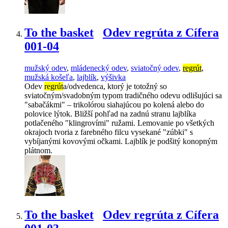
To the basket
Odev regrúta z Cífera
001-04
mužský odev
,
mládenecký odev
,
sviatočný odev
,
regrút
,
mužská košeľa
,
lajblík
,
výšivka
Odev
regrút
a/odvedenca, ktorý je totožný so
sviatočným/svadobným typom tradičného odevu odlišujúci sa
"sabačákmi" – trikolórou siahajúcou po kolená alebo do
polovice lýtok. Bližší pohľad na zadnú stranu lajblíka
potlačeného "klingrovími" ružami. Lemovanie po všetkých
okrajoch tvoria z farebného filcu vysekané "zúbki" s
vybíjanými kovovými očkami. Lajblík je podšitý konopným
plátnom.
To the basket
Odev regrúta z Cífera