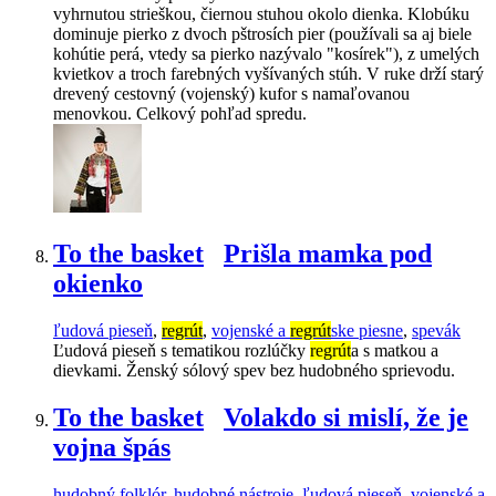
vyhrnutou strieškou, čiernou stuhou okolo dienka. Klobúku
dominuje pierko z dvoch pštrosích pier (používali sa aj biele
kohútie perá, vtedy sa pierko nazývalo "kosírek"), z umelých
kvietkov a troch farebných vyšívaných stúh. V ruke drží starý
drevený cestovný (vojenský) kufor s namaľovanou
menovkou. Celkový pohľad spredu.
To the basket
Prišla mamka pod
okienko
ľudová pieseň
,
regrút
,
vojenské a
regrút
ske piesne
,
spevák
Ľudová pieseň s tematikou rozlúčky
regrút
a s matkou a
dievkami. Ženský sólový spev bez hudobného sprievodu.
To the basket
Volakdo si mislí, že je
vojna špás
hudobný folklór
,
hudobné nástroje
,
ľudová pieseň
,
vojenské a