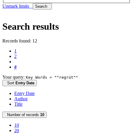
Unmark limits
Search
Search results
Records found: 12
1
2
#
Your query:
Key Words = "^regrút^"
Sort
Entry Date
Entry Date
Author
Title
Number of records
10
10
20