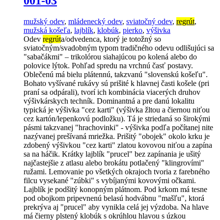
001-03
mužský odev
,
mládenecký odev
,
sviatočný odev
,
regrút
,
mužská košeľa
,
lajblík
,
klobúk
,
pierko
,
výšivka
Odev
regrút
a/odvedenca, ktorý je totožný so
sviatočným/svadobným typom tradičného odevu odlišujúci sa
"sabačákmi" – trikolórou siahajúcou po kolená alebo do
polovice lýtok. Pohľad spredu na vrchnú časť postavy.
Oblečenú má bielu plátennú, takzvanú "slovenskú košeľu".
Bohato vyšívané rukávy sú prišité k hlavnej časti košele (pri
praní sa odpárali), tvorí ich kombinácia viacerých druhov
výšivkárskych techník. Dominantná a pre danú lokalitu
typická je výšivka "cez karti" (výšivka žltou a čiernou niťou
cez kartón/lepenkovú podložku). Tá je striedaná so širokými
pásmi takzvanej "hrachovinki" - výšivka podľa počítanej nite
nazývanej prešívaná mriežka. Prišitý "obojek" okolo krku je
zdobený výšivkou "cez karti" zlatou kovovou niťou a zapína
sa na háčik. Krátky lajblík "prucel" bez zapínania je ušitý
najčastejšie z atlasu alebo brokátu potlačený "klingrovími"
ružami. Lemovanie po všetkých okrajoch tvoria z farebného
filcu vysekané "zúbki" s vybíjanými kovovými očkami.
Lajblík je podšitý konopným plátnom. Pod krkom má tesne
pod obojkom pripevnenú belasú hodvábnu "mašľu", ktorá
prekrýva aj "prucel" aby vynikla celá jej výzdoba. Na hlave
má čierny plstený klobúk s okrúhlou hlavou s úzkou