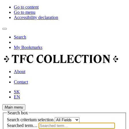
Go to content
Go to menu
Accessibility declaration
Search
My Bookmarks
About
Contact
SK
EN
Main menu
Search box
Search criterium selection
Searched term…