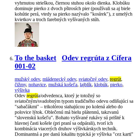
vyhrnutou strieškou, čiernou stuhou okolo dienka. Klobúku
dominuje pierko z dvoch pštrosích pier (používali sa aj biele
kohútie perá, vtedy sa pierko nazývalo "kosírek"), z umelých
kvietkov a troch farebných vyšívaných stúh.
To the basket
Odev regrúta z Cífera
001-02
mužský odev
,
mládenecký odev
,
sviatočný odev
,
regrút
,
čižmy
,
nohavice
,
mužská košeľa
,
lajblík
,
klobúk
,
pierko
,
výšivka
Odev
regrút
a/odvedenca, ktorý je totožný so
sviatočným/svadobným typom tradičného odevu odlišujúci sa
"sabačákmi" – trikolórou siahajúcou po kolená alebo do
polovice lýtok. Oblečenú má bielu plátennú, takzvanú
"slovenskú košeľu". Bohato vyšívané rukávy sú prišité k
hlavnej časti košele (pri praní sa odpárali), tvorí ich
kombinácia viacerých druhov výšivkárskych techník.
Dominantná a pre danú lokalitu typická je výšivka "cez karti"