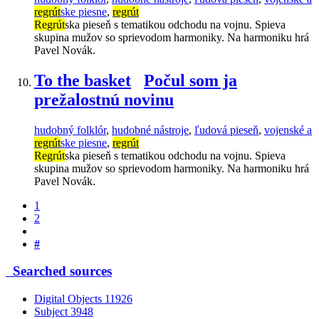
regrút
ske piesne
,
regrút
Regrút
ska pieseň s tematikou odchodu na vojnu. Spieva
skupina mužov so sprievodom harmoniky. Na harmoniku hrá
Pavel Novák.
To the basket
Počul som ja
prežalostnú novinu
hudobný folklór
,
hudobné nástroje
,
ľudová pieseň
,
vojenské a
regrút
ske piesne
,
regrút
Regrút
ska pieseň s tematikou odchodu na vojnu. Spieva
skupina mužov so sprievodom harmoniky. Na harmoniku hrá
Pavel Novák.
1
2
#
Searched sources
Digital Objects
11926
Subject
3948