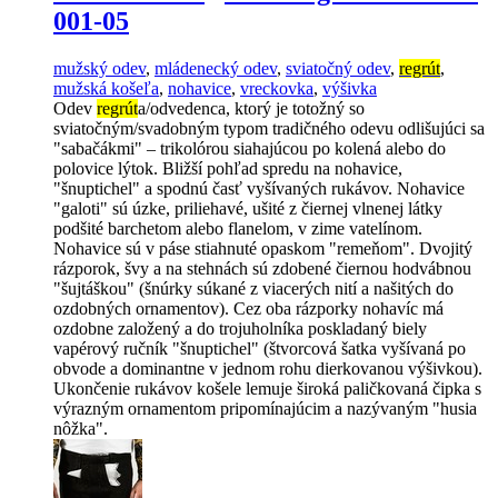
001-05
mužský odev
,
mládenecký odev
,
sviatočný odev
,
regrút
,
mužská košeľa
,
nohavice
,
vreckovka
,
výšivka
Odev
regrút
a/odvedenca, ktorý je totožný so
sviatočným/svadobným typom tradičného odevu odlišujúci sa
"sabačákmi" – trikolórou siahajúcou po kolená alebo do
polovice lýtok. Bližší pohľad spredu na nohavice,
"šnuptichel" a spodnú časť vyšívaných rukávov. Nohavice
"galoti" sú úzke, priliehavé, ušité z čiernej vlnenej látky
podšité barchetom alebo flanelom, v zime vatelínom.
Nohavice sú v páse stiahnuté opaskom "remeňom". Dvojitý
rázporok, švy a na stehnách sú zdobené čiernou hodvábnou
"šujtáškou" (šnúrky súkané z viacerých nití a našitých do
ozdobných ornamentov). Cez oba rázporky nohavíc má
ozdobne založený a do trojuholníka poskladaný biely
vapérový ručník "šnuptichel" (štvorcová šatka vyšívaná po
obvode a dominantne v jednom rohu dierkovanou výšivkou).
Ukončenie rukávov košele lemuje široká paličkovaná čipka s
výrazným ornamentom pripomínajúcim a nazývaným "husia
nôžka".