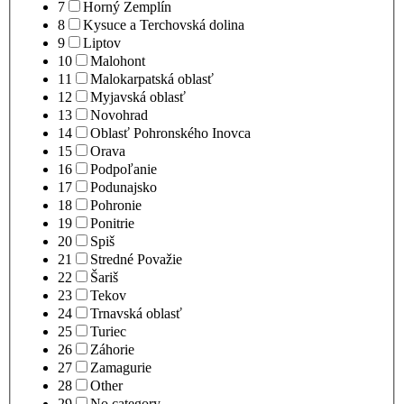
7
Horný Zemplín
8
Kysuce a Terchovská dolina
9
Liptov
10
Malohont
11
Malokarpatská oblasť
12
Myjavská oblasť
13
Novohrad
14
Oblasť Pohronského Inovca
15
Orava
16
Podpoľanie
17
Podunajsko
18
Pohronie
19
Ponitrie
20
Spiš
21
Stredné Považie
22
Šariš
23
Tekov
24
Trnavská oblasť
25
Turiec
26
Záhorie
27
Zamagurie
28
Other
29
No category